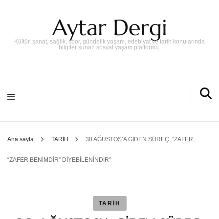
Aytar Dergi
Kültür, sanat, sağlık, spor, gündelik yaşam, edebiyat ve tarih konularında
bilgiler sunan sosyal yaşam platformu.
Ana sayfa
TARİH
30 AĞUSTOS’A GİDEN SÜREÇ: “ZAFER,
“ZAFER BENİMDİR” DİYEBİLENİNDİR”
TARİH