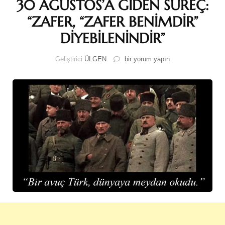
30 AĞUSTOS’A GİDEN SÜREÇ:
“ZAFER, “ZAFER BENİMDİR”
DİYEBİLENİNDİR”
30
Geliştirici
ÜLGEN
bir yorum yapın
AĞUSTOS’A
GİDEN
SÜREÇ:
“ZAFER,
“ZAFER
BENİMDİR”
DİYEBİLENİNDİR”
için