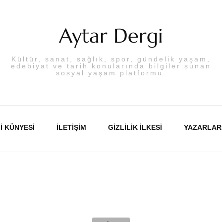
Aytar Dergi
Kültür, sanat, sağlık, spor, gündelik yaşam,
edebiyat ve tarih konularında bilgiler sunan
sosyal yaşam platformu.
I KÜNYESI
İLETIŞIM
GIZLILIK İLKESI
YAZARLAR
Abdulka
Aslı PA