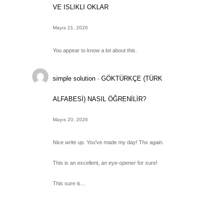
VE ISLIKLI OKLAR
Mayıs 21, 2026
You appear to know a lot about this.
simple solution
-
GÖKTÜRKÇE (TÜRK
ALFABESİ) NASIL ÖĞRENİLİR?
Mayıs 20, 2026
Nice write up. You've made my day! Thx again.
This is an excellent, an eye-opener for sure!
This sure is…