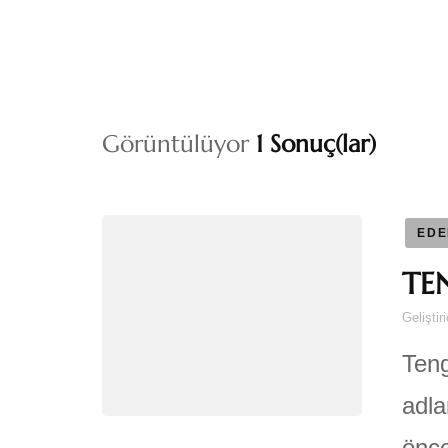
Görüntülüyor
1 Sonuç(lar)
EDE
TE
Geliştir
Teng
adla
önce