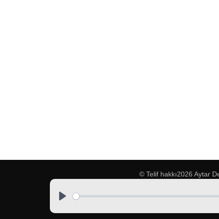
© Telif hakkı2026
Aytar D