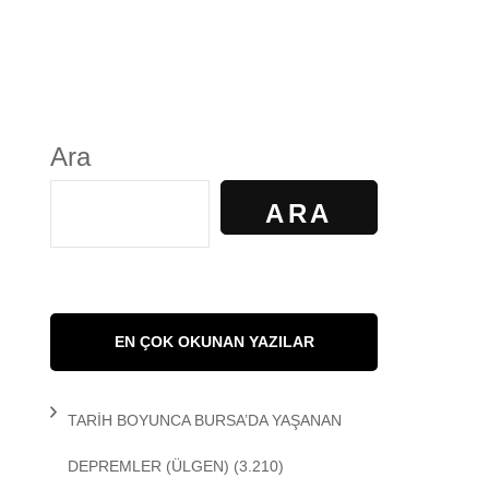
S
GÜNDELİK YAŞAM
KALKAN
KÜLTÜR
Ara
AYILIR
SANAT
ARA
R. KİBAROĞLU
SAĞLIK
 KEDİ
SOSYOLOJİ
EN ÇOK OKUNAN YAZILAR
 Matem
SPOR
TARİH BOYUNCA BURSA’DA YAŞANAN
DEMİR
TARİH
DEPREMLER
(ÜLGEN)
(3.210)