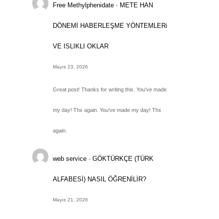
Free Methylphenidate
-
METE HAN
DÖNEMİ HABERLEŞME YÖNTEMLERi
VE ISLIKLI OKLAR
Mayıs 23, 2026
Great post! Thanks for writing this. You've made
my day! Thx again. You've made my day! Thx
again.
web service
-
GÖKTÜRKÇE (TÜRK
ALFABESİ) NASIL ÖĞRENİLİR?
Mayıs 21, 2026