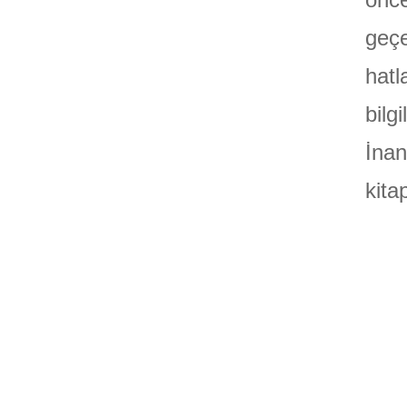
geçe
hatl
bilg
İnan
kita