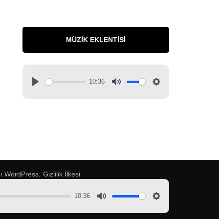
MÜZIK EKLENTISI
10:36
pı
WordPress
.
Gizlilik İlkesi
10:36