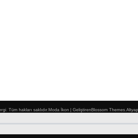
ergi
. Tüm hakları saklıdır.
Moda İkon | Geliştiren
Blossom Themes
.Altya