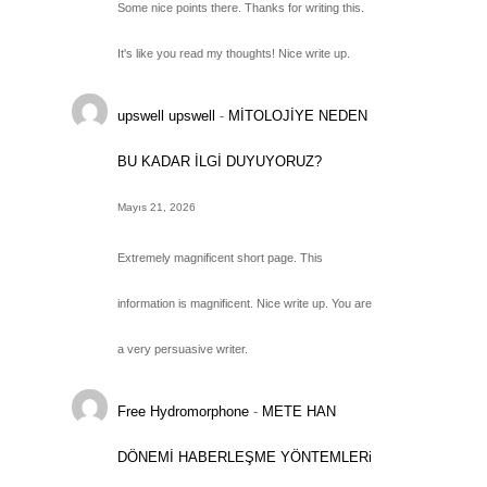
Some nice points there. Thanks for writing this.
It's like you read my thoughts! Nice write up.
upswell upswell
-
MİTOLOJİYE NEDEN
BU KADAR İLGİ DUYUYORUZ?
Mayıs 21, 2026
Extremely magnificent short page. This
information is magnificent. Nice write up. You are
a very persuasive writer.
Free Hydromorphone
-
METE HAN
DÖNEMİ HABERLEŞME YÖNTEMLERi