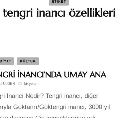
ETIKET
tengri inancı özellikleri
BAYBAR
Duygu 
Fatma S
Ferhat 
BİYAT
KÜLTÜR
NGRİ İNANCI’NDA UMAY ANA
GEZGİN
TENGRİ
ici
ÜLGEN
bir yorum
İNANCI’NDA
Katre-i
UMAY
ri İnancı Nedir? Tengri inancı, diğer
ANA
için
rıyla Göktanrı/Göktengri inancı, 3000 yıl
Sıla AY
ye dayanan Çin kaynaklarında adı