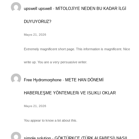
upswell upswell
-
MİTOLOJİYE NEDEN BU KADAR İLGİ
DUYUYORUZ?
Mayıs 21, 2026
Extremely magnificent short page. This information is magnificent. Nice
write up. You are a very persuasive writer.
Free Hydromorphone
-
METE HAN DÖNEMİ
HABERLEŞME YÖNTEMLERi VE ISLIKLI OKLAR
Mayıs 21, 2026
You appear to know a lot about this.
simple solution
-
GÖKTÜRKÇE (TÜRK ALFABESİ) NASIL