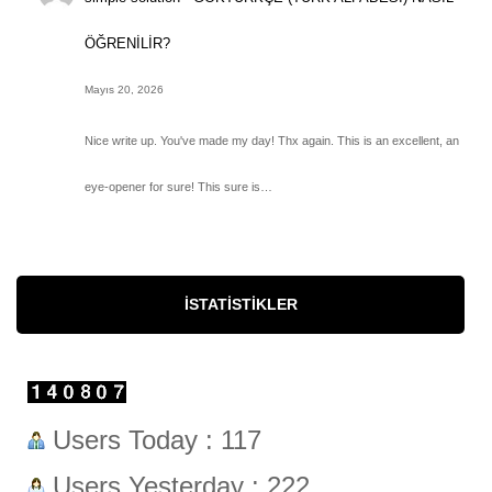
ÖĞRENİLİR?
Mayıs 20, 2026
Nice write up. You've made my day! Thx again. This is an excellent, an
eye-opener for sure! This sure is…
İSTATISTIKLER
Users Today : 117
Users Yesterday : 222