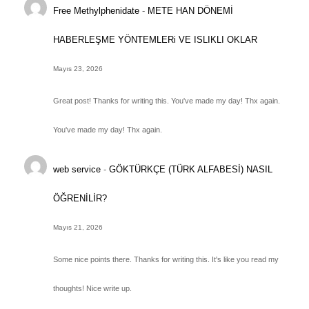
Free Methylphenidate
-
METE HAN DÖNEMİ
HABERLEŞME YÖNTEMLERi VE ISLIKLI OKLAR
Mayıs 23, 2026
Great post! Thanks for writing this. You've made my day! Thx again.
You've made my day! Thx again.
web service
-
GÖKTÜRKÇE (TÜRK ALFABESİ) NASIL
ÖĞRENİLİR?
Mayıs 21, 2026
Some nice points there. Thanks for writing this. It's like you read my
thoughts! Nice write up.