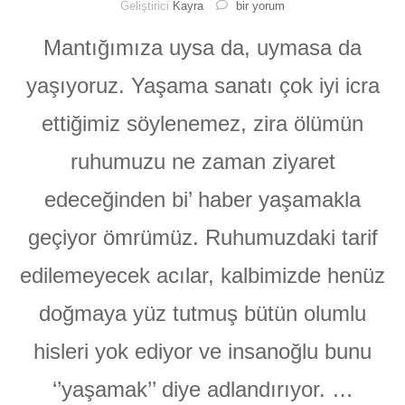
Hüsran-
Geliştirici
Kayra
bir yorum
ı
Yaşam
Mantığımıza uysa da, uymasa da
için
yaşıyoruz. Yaşama sanatı çok iyi icra
ettiğimiz söylenemez, zira ölümün
ruhumuzu ne zaman ziyaret
edeceğinden bi’ haber yaşamakla
geçiyor ömrümüz. Ruhumuzdaki tarif
edilemeyecek acılar, kalbimizde henüz
doğmaya yüz tutmuş bütün olumlu
hisleri yok ediyor ve insanoğlu bunu
‘’yaşamak’’ diye adlandırıyor. …