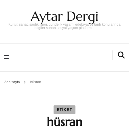
Aytar Dergi
Kültür, sanat, sağlık, spor, gündelik yaşam, edebiyat ve tarih konularında
bilgiler sunan sosyal yaşam platformu.
Ana sayfa
hüsran
ETIKET
hüsran