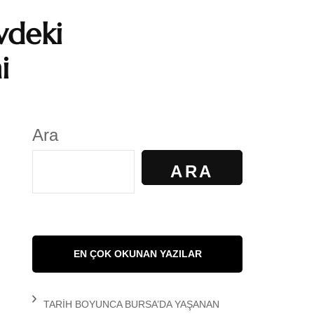
vdeki
S
GÜNDELİK YAŞAM
i
KALKAN
KÜLTÜR
AYILIR
SANAT
Ara
R. KİBAROĞLU
SAĞLIK
ARA
 KEDİ
SOSYOLOJİ
 Matem
SPOR
EN ÇOK OKUNAN YAZILAR
DEMİR
TARİH
TARİH BOYUNCA BURSA’DA YAŞANAN