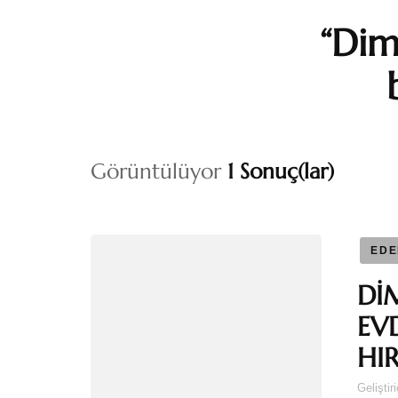
“Dim
Görüntülüyor
1 Sonuç(lar)
EDE
Dİ
EV
HIR
Geliştir