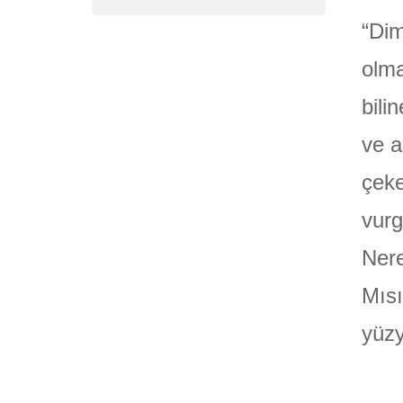
“Dim
olma
bili
ve a
çeke
vurg
Nere
Mısı
yüzy