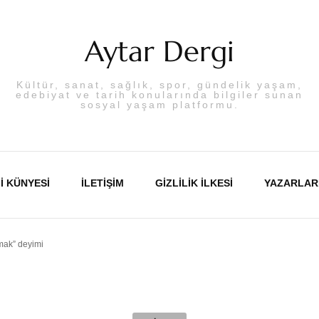
Aytar Dergi
Kültür, sanat, sağlık, spor, gündelik yaşam,
edebiyat ve tarih konularında bilgiler sunan
sosyal yaşam platformu.
I KÜNYESI
İLETIŞIM
GIZLILIK İLKESI
YAZARLAR
mak” deyimi
Abdulka
Aslı PA