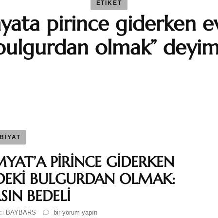
ETIKET
yata pirince giderken e
BAYBAR
bulgurdan olmak” deyim
Duygu 
Fatma S
Ferhat 
BİYAT
GEZGİN
MYAT’A PİRİNCE GİDERKEN
Katre-i
DEKİ BULGURDAN OLMAK:
SIN BEDELİ
Sıla AY
DİMYAT’A
ici
BAYBARS
bir yorum yapın