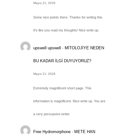
Mayıs 21, 2026
Some nice points there. Thanks for writing this.
It's like you read my thoughts! Nice write up.
upswell upswell
-
MİTOLOJİYE NEDEN
BU KADAR İLGİ DUYUYORUZ?
Mayıs 21, 2026
Extremely magnificent short page. This
information is magnificent. Nice write up. You are
a very persuasive writer.
Free Hydromorphone
-
METE HAN