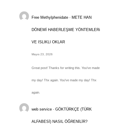
Free Methylphenidate
-
METE HAN
DÖNEMİ HABERLEŞME YÖNTEMLERi
VE ISLIKLI OKLAR
Mayıs 23, 2026
Great post! Thanks for writing this. You've made
my day! Thx again. You've made my day! Thx
again.
web service
-
GÖKTÜRKÇE (TÜRK
ALFABESİ) NASIL ÖĞRENİLİR?