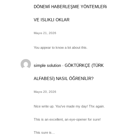
DÖNEMİ HABERLEŞME YÖNTEMLERi
VE ISLIKLI OKLAR
Mayıs 21, 2026
You appear to know a lot about this.
simple solution
-
GÖKTÜRKÇE (TÜRK
ALFABESİ) NASIL ÖĞRENİLİR?
Mayıs 20, 2026
Nice write up. You've made my day! Thx again.
This is an excellent, an eye-opener for sure!
This sure is…