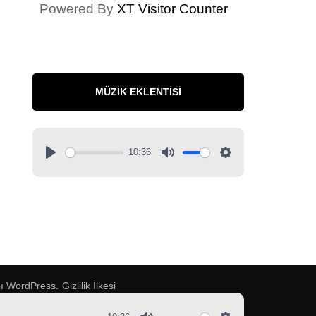
Powered By
XT Visitor Counter
MÜZIK EKLENTISI
10:36
pı
WordPress
.
Gizlilik İlkesi