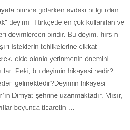
PİRİNCE
GİDERKEN
yata pirince giderken evdeki bulgurdan
ÜLGEN
EVDEKİ
BULGURDAN
k” deyimi, Türkçede en çok kullanılan ve
OLMAK:
HIRSIN
nen deyimlerden biridir. Bu deyim, hırsın
BEDELİ
için
şırı isteklerin tehlikelerine dikkat
rek, elde olanla yetinmenin önemini
ular. Peki, bu deyimin hikayesi nedir?
den gelmektedir?Deyimin hikayesi
r’ın Dimyat şehrine uzanmaktadır. Mısır,
ıllar boyunca ticaretin …