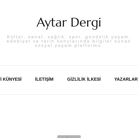
Aytar Dergi
Kültür, sanat, sağlık, spor, gündelik yaşam,
edebiyat ve tarih konularında bilgiler sunan
sosyal yaşam platformu.
I KÜNYESI
İLETIŞIM
GIZLILIK İLKESI
YAZARLAR
Abdulka
Aslı PA