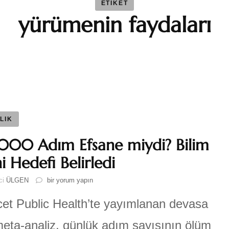
ETIKET
yürümenin faydaları
BAYBAR
Duygu 
Fatma S
Ferhat 
LIK
000 Adım Efsane miydi? Bilim
GEZGİN
i Hedefi Belirledi
10.000
ici
ÜLGEN
bir yorum yapın
Katre-i
Adım
Efsane
et Public Health’te yayımlanan devasa
miydi?
Sıla AY
Bilim
meta-analiz, günlük adım sayısının ölüm