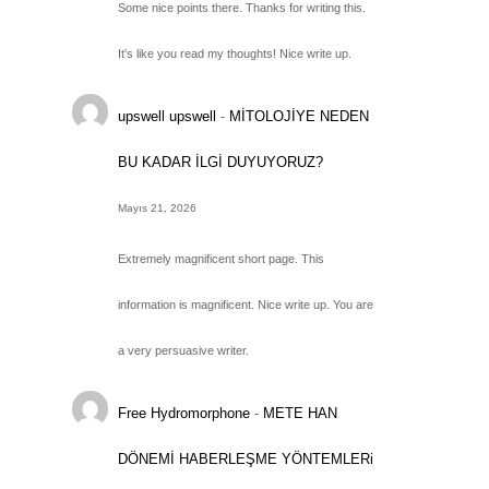
Some nice points there. Thanks for writing this.
It's like you read my thoughts! Nice write up.
upswell upswell
-
MİTOLOJİYE NEDEN
BU KADAR İLGİ DUYUYORUZ?
Mayıs 21, 2026
Extremely magnificent short page. This
information is magnificent. Nice write up. You are
a very persuasive writer.
Free Hydromorphone
-
METE HAN
DÖNEMİ HABERLEŞME YÖNTEMLERi