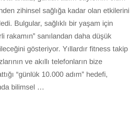
Yeni
Hedefi
inden zihinsel sağlığa kadar olan etkilerini
ÜLGEN
Belirledi
için
ledi. Bulgular, sağlıklı bir yaşam için
irli rakamın” sanılandan daha düşük
ileceğini gösteriyor. Yıllardır fitness takip
zlarının ve akıllı telefonların bize
ttığı “günlük 10.000 adım” hedefi,
nda bilimsel …