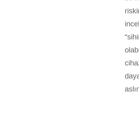
risk
ince
“sih
olab
ciha
daya
aslı