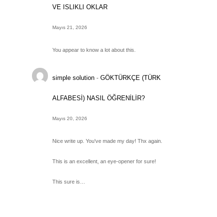
VE ISLIKLI OKLAR
Mayıs 21, 2026
You appear to know a lot about this.
simple solution
-
GÖKTÜRKÇE (TÜRK
ALFABESİ) NASIL ÖĞRENİLİR?
Mayıs 20, 2026
Nice write up. You've made my day! Thx again.
This is an excellent, an eye-opener for sure!
This sure is…