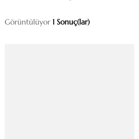
Görüntülüyor
1 Sonuç(lar)