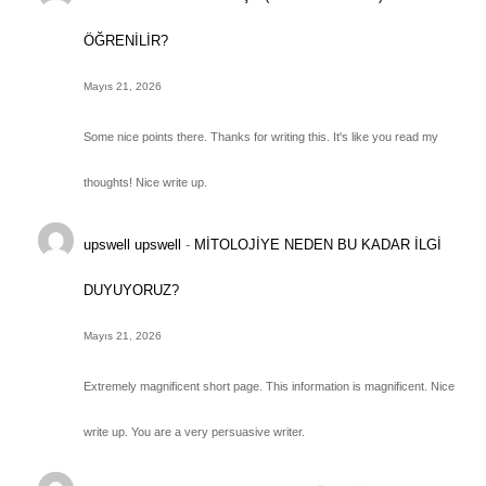
ÖĞRENİLİR?
Mayıs 21, 2026
Some nice points there. Thanks for writing this. It's like you read my
thoughts! Nice write up.
upswell upswell
-
MİTOLOJİYE NEDEN BU KADAR İLGİ
DUYUYORUZ?
Mayıs 21, 2026
Extremely magnificent short page. This information is magnificent. Nice
write up. You are a very persuasive writer.