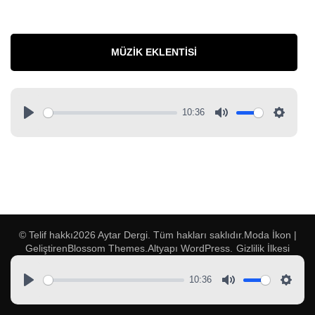
MÜZIK EKLENTISI
10:36
© Telif hakkı2026
Aytar Dergi
. Tüm hakları saklıdır.
Moda İkon |
Geliştiren
Blossom Themes
.Altyapı
WordPress
.
Gizlilik İlkesi
10:36