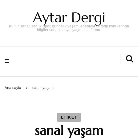
Aytar Dergi
Kültür, sanat, sağlık, spor, gündelik yaşam, edebiyat ve tarih konularında
bilgiler sunan sosyal yaşam platformu.
Ana sayfa
sanal yaşam
ETIKET
sanal yaşam