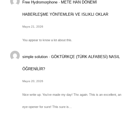
Free Hydromorphone
-
METE HAN DÖNEMİ
HABERLEŞME YÖNTEMLERi VE ISLIKLI OKLAR
Mayıs 21, 2026
You appear to know a lot about this.
simple solution
-
GÖKTÜRKÇE (TÜRK ALFABESİ) NASIL
ÖĞRENİLİR?
Mayıs 20, 2026
Nice write up. You've made my day! Thx again. This is an excellent, an
eye-opener for sure! This sure is…