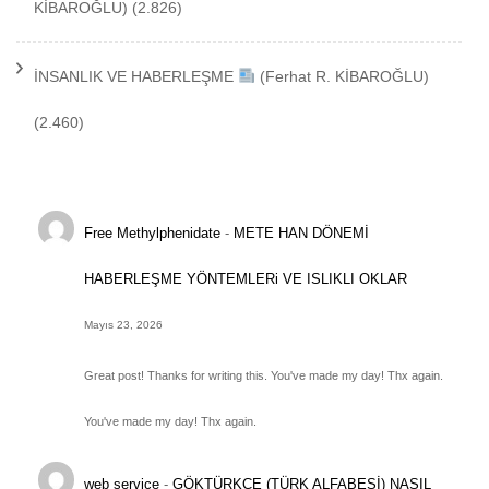
KİBAROĞLU)
(2.826)
İNSANLIK VE HABERLEŞME
(Ferhat R. KİBAROĞLU)
(2.460)
Free Methylphenidate
-
METE HAN DÖNEMİ
HABERLEŞME YÖNTEMLERi VE ISLIKLI OKLAR
Mayıs 23, 2026
Great post! Thanks for writing this. You've made my day! Thx again.
You've made my day! Thx again.
web service
-
GÖKTÜRKÇE (TÜRK ALFABESİ) NASIL