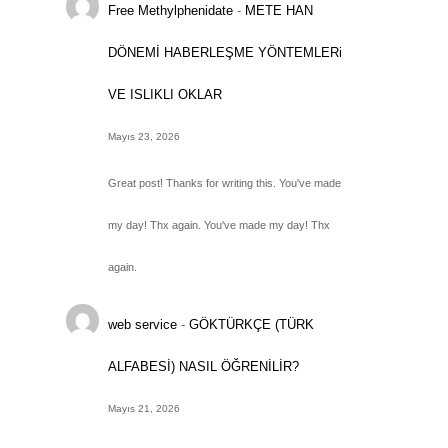
Free Methylphenidate
-
METE HAN
DÖNEMİ HABERLEŞME YÖNTEMLERi
VE ISLIKLI OKLAR
Mayıs 23, 2026
Great post! Thanks for writing this. You've made
my day! Thx again. You've made my day! Thx
again.
web service
-
GÖKTÜRKÇE (TÜRK
ALFABESİ) NASIL ÖĞRENİLİR?
Mayıs 21, 2026