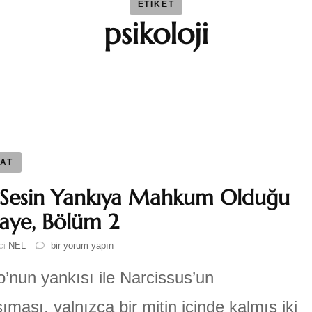
ETIKET
psikoloji
BAYBAR
Duygu 
Fatma S
Ferhat 
AT
 Sesin Yankıya Mahkum Olduğu
GEZGİN
aye, Bölüm 2
Bir
ici
NEL
bir yorum yapın
Katre-i
Sesin
Yankıya
’nun yankısı ile Narcissus’un
Mahkum
Sıla AY
Olduğu
ıması, yalnızca bir mitin içinde kalmış iki