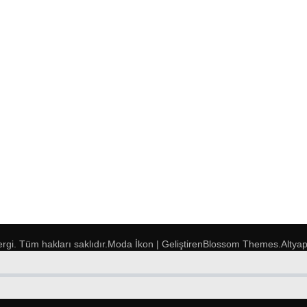
ergi
. Tüm hakları saklıdır.
Moda İkon | Geliştiren
Blossom Themes
.Altya