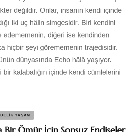
Hikaye,
Bölüm
kter değildir. Onlar, insanın kendi içinde
ÜLGEN
2
için
dığı iki uç hâlin simgesidir. Biri kendini
e edememenin, diğeri ise kendinden
a hiçbir şeyi görememenin trajedisidir.
nün dünyasında Echo hâlâ yaşıyor.
i bir kalabalığın içinde kendi cümlelerini
DELİK YAŞAM
a Bir Ömür İçin Sonsuz Endişeler