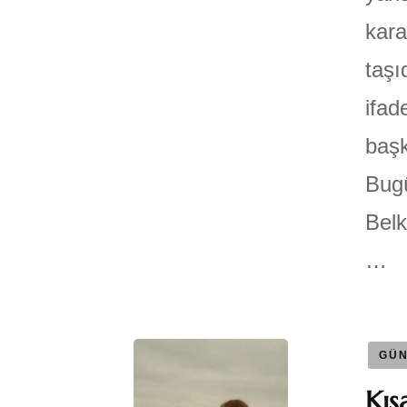
kara
taşı
ifad
başk
Bugü
Belk
…
GÜN
Kıs