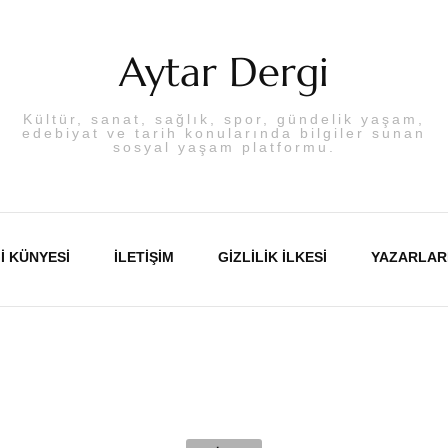
Aytar Dergi
Kültür, sanat, sağlık, spor, gündelik yaşam,
edebiyat ve tarih konularında bilgiler sunan
sosyal yaşam platformu.
I KÜNYESI
İLETIŞIM
GIZLILIK İLKESI
YAZARLAR
Abdulka
Aslı PA