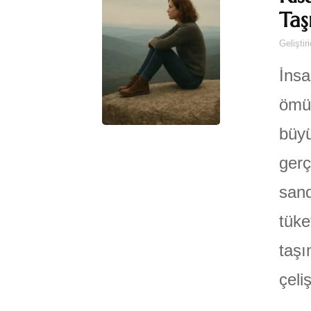
Taş
Geliştir
İnsa
ömür
büyü
gerç
sand
tüke
taşı
çeli