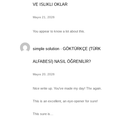
VE ISLIKLI OKLAR
Mayıs 21, 2026
You appear to know a lot about this.
simple solution
-
GÖKTÜRKÇE (TÜRK
ALFABESİ) NASIL ÖĞRENİLİR?
Mayıs 20, 2026
Nice write up. You've made my day! Thx again.
This is an excellent, an eye-opener for sure!
This sure is…