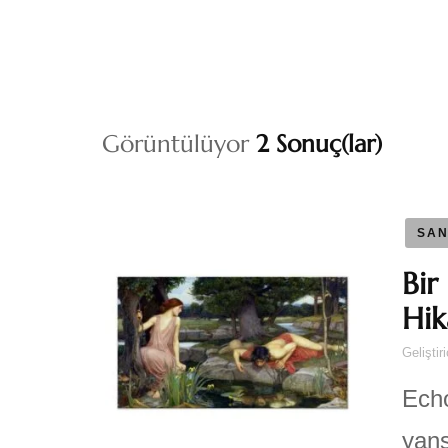
Görüntülüyor
2 Sonuç(lar)
SAN
Bir
Hik
Geliştir
Echo
yans