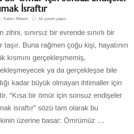
ımak İsraftır
Kısa
ici
Katre-i Matem
bir yorum yapın
Bir
Ömür
n zihni, sınırsız bir evrende sınırlı bir
İçin
Sonsuz
 taşır. Buna rağmen çoğu kişi, hayatının
Endişeler
Taşımak
k kısmını gerçekleşmemiş,
İsraftır
için
ekleşmeyecek ya da gerçekleşse bile
ığı kadar büyük olmayan ihtimaller için
tir. “Kısa bir ömür için sonsuz endişeler
mak israftır” sözü tam olarak bu
şkinin üzerine basar: Ömrümüz …