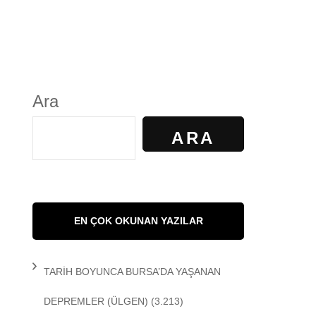
S
GÜNDELİK YAŞAM
KALKAN
KÜLTÜR
Ara
AYILIR
SANAT
ARA
R. KİBAROĞLU
SAĞLIK
 KEDİ
SOSYOLOJİ
EN ÇOK OKUNAN YAZILAR
 Matem
SPOR
TARİH BOYUNCA BURSA’DA YAŞANAN
DEMİR
TARİH
DEPREMLER
(ÜLGEN)
(3.213)