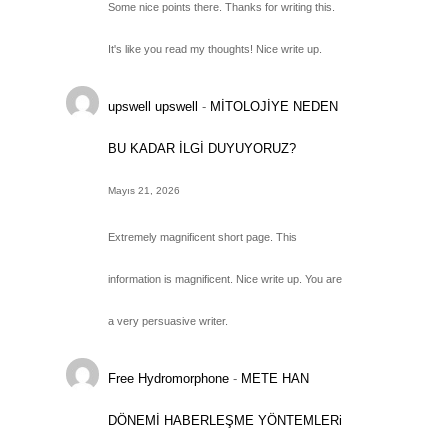
Some nice points there. Thanks for writing this.
It's like you read my thoughts! Nice write up.
upswell upswell
-
MİTOLOJİYE NEDEN
BU KADAR İLGİ DUYUYORUZ?
Mayıs 21, 2026
Extremely magnificent short page. This
information is magnificent. Nice write up. You are
a very persuasive writer.
Free Hydromorphone
-
METE HAN
DÖNEMİ HABERLEŞME YÖNTEMLERi