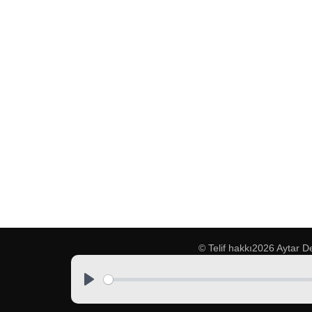
© Telif hakkı2026
Aytar D