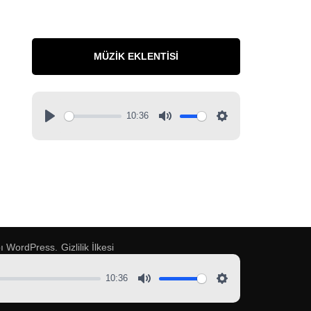
MÜZIK EKLENTISI
10:36
pı
WordPress
.
Gizlilik İlkesi
10:36