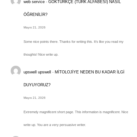
web service
-
GÖKTÜRKÇE (TÜRK ALFABESİ) NASIL
ÖĞRENİLİR?
Mayıs 21, 2026
Some nice points there. Thanks for writing this. It's like you read my
thoughts! Nice write up.
upswell upswell
-
MİTOLOJİYE NEDEN BU KADAR İLGİ
DUYUYORUZ?
Mayıs 21, 2026
Extremely magnificent short page. This information is magnificent. Nice
write up. You are a very persuasive writer.