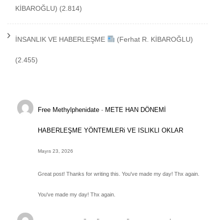
KİBAROĞLU)
(2.814)
İNSANLIK VE HABERLEŞME
(Ferhat R. KİBAROĞLU)
(2.455)
Free Methylphenidate
-
METE HAN DÖNEMİ
HABERLEŞME YÖNTEMLERi VE ISLIKLI OKLAR
Mayıs 23, 2026
Great post! Thanks for writing this. You've made my day! Thx again.
You've made my day! Thx again.