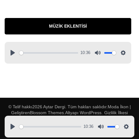
MÜZIK EKLENTISI
10:36
© Telif hakkı2026
Aytar Dergi
. Tüm hakları saklıdır.
Moda İkon |
Geliştiren
Blossom Themes
.Altyapı
WordPress
.
Gizlilik İlkesi
10:36