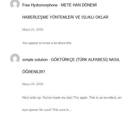
Free Hydromorphone
-
METE HAN DÖNEMİ
HABERLEŞME YÖNTEMLERi VE ISLIKLI OKLAR
Mayıs 21, 2026
You appear to know a lot about this.
simple solution
-
GÖKTÜRKÇE (TÜRK ALFABESİ) NASIL
ÖĞRENİLİR?
Mayıs 20, 2026
Nice write up. You've made my day! Thx again. This is an excellent, an
eye-opener for sure! This sure is…