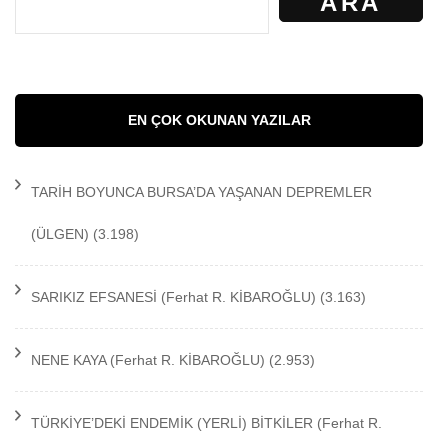
ARA
EN ÇOK OKUNAN YAZILAR
TARİH BOYUNCA BURSA’DA YAŞANAN DEPREMLER
(ÜLGEN)
(3.198)
SARIKIZ EFSANESİ
(Ferhat R. KİBAROĞLU)
(3.163)
NENE KAYA
(Ferhat R. KİBAROĞLU)
(2.953)
TÜRKİYE’DEKİ ENDEMİK (YERLİ) BİTKİLER
(Ferhat R.