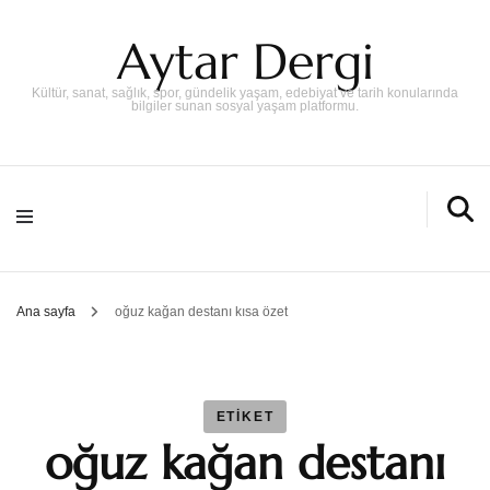
Aytar Dergi
Kültür, sanat, sağlık, spor, gündelik yaşam, edebiyat ve tarih konularında
bilgiler sunan sosyal yaşam platformu.
Ana sayfa
oğuz kağan destanı kısa özet
ETIKET
oğuz kağan destanı