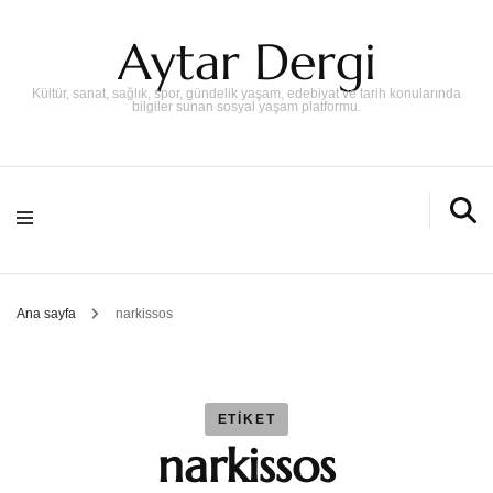
Aytar Dergi
Kültür, sanat, sağlık, spor, gündelik yaşam, edebiyat ve tarih konularında
bilgiler sunan sosyal yaşam platformu.
Ana sayfa
narkissos
ETIKET
narkissos