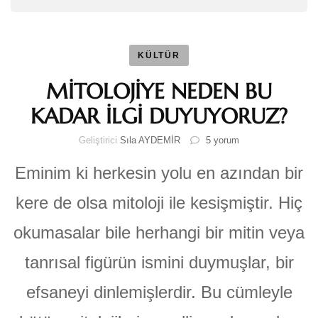
KÜLTÜR
MİTOLOJİYE NEDEN BU
KADAR İLGİ DUYUYORUZ?
MİTOLOJİYE
Geliştirici
Sıla AYDEMİR
5 yorum
NEDEN
BU
Eminim ki herkesin yolu en azından bir
KADAR
İLGİ
kere de olsa mitoloji ile kesişmiştir. Hiç
DUYUYORUZ?
için
okumasalar bile herhangi bir mitin veya
tanrısal figürün ismini duymuşlar, bir
efsaneyi dinlemişlerdir. Bu cümleyle