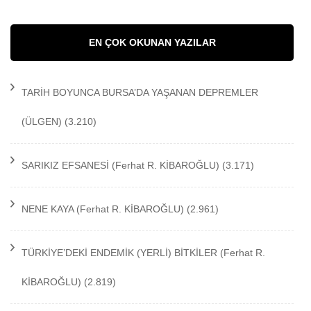
EN ÇOK OKUNAN YAZILAR
TARİH BOYUNCA BURSA’DA YAŞANAN DEPREMLER
(ÜLGEN)
(3.210)
SARIKIZ EFSANESİ
(Ferhat R. KİBAROĞLU)
(3.171)
NENE KAYA
(Ferhat R. KİBAROĞLU)
(2.961)
TÜRKİYE’DEKİ ENDEMİK (YERLİ) BİTKİLER
(Ferhat R.
KİBAROĞLU)
(2.819)