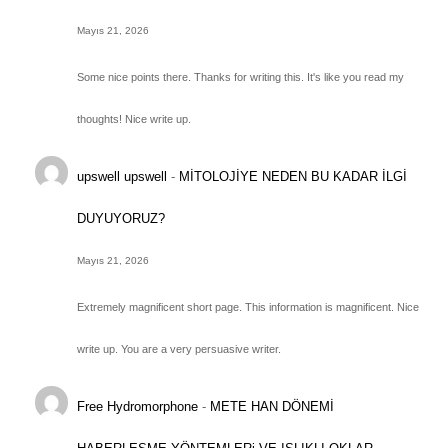
Mayıs 21, 2026
Some nice points there. Thanks for writing this. It's like you read my
thoughts! Nice write up.
upswell upswell
-
MİTOLOJİYE NEDEN BU KADAR İLGİ
DUYUYORUZ?
Mayıs 21, 2026
Extremely magnificent short page. This information is magnificent. Nice
write up. You are a very persuasive writer.
Free Hydromorphone
-
METE HAN DÖNEMİ