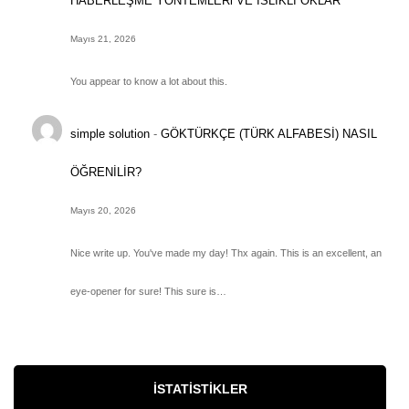
HABERLEŞME YÖNTEMLERi VE ISLIKLI OKLAR
Mayıs 21, 2026
You appear to know a lot about this.
simple solution
-
GÖKTÜRKÇE (TÜRK ALFABESİ) NASIL
ÖĞRENİLİR?
Mayıs 20, 2026
Nice write up. You've made my day! Thx again. This is an excellent, an
eye-opener for sure! This sure is…
İSTATISTIKLER