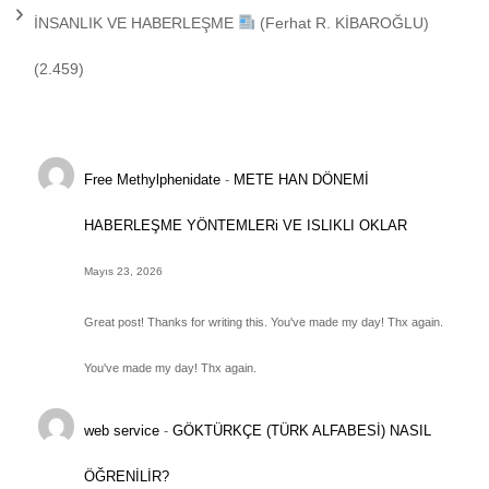
İNSANLIK VE HABERLEŞME
(Ferhat R. KİBAROĞLU)
(2.459)
Free Methylphenidate
-
METE HAN DÖNEMİ
HABERLEŞME YÖNTEMLERi VE ISLIKLI OKLAR
Mayıs 23, 2026
Great post! Thanks for writing this. You've made my day! Thx again.
You've made my day! Thx again.
web service
-
GÖKTÜRKÇE (TÜRK ALFABESİ) NASIL
ÖĞRENİLİR?