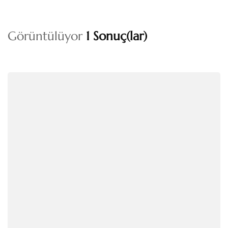
Görüntülüyor
1 Sonuç(lar)