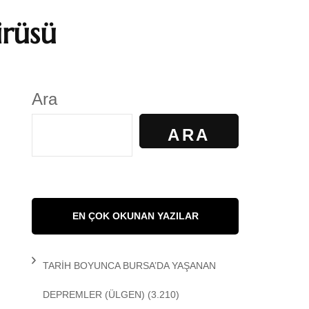
irüsü
S
GÜNDELİK YAŞAM
KALKAN
KÜLTÜR
Ara
AYILIR
SANAT
ARA
R. KİBAROĞLU
SAĞLIK
 KEDİ
SOSYOLOJİ
EN ÇOK OKUNAN YAZILAR
 Matem
SPOR
TARİH BOYUNCA BURSA’DA YAŞANAN
DEMİR
TARİH
DEPREMLER
(ÜLGEN)
(3.210)