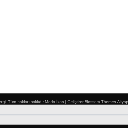
ergi
. Tüm hakları saklıdır.
Moda İkon | Geliştiren
Blossom Themes
.Altya