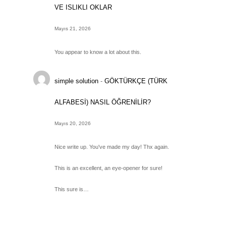
VE ISLIKLI OKLAR
Mayıs 21, 2026
You appear to know a lot about this.
simple solution
-
GÖKTÜRKÇE (TÜRK
ALFABESİ) NASIL ÖĞRENİLİR?
Mayıs 20, 2026
Nice write up. You've made my day! Thx again.
This is an excellent, an eye-opener for sure!
This sure is…