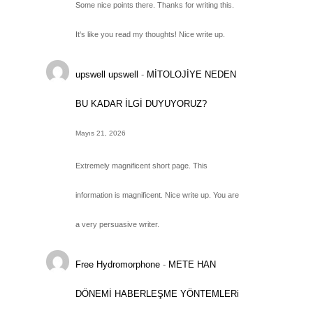
Some nice points there. Thanks for writing this.
It's like you read my thoughts! Nice write up.
upswell upswell
-
MİTOLOJİYE NEDEN
BU KADAR İLGİ DUYUYORUZ?
Mayıs 21, 2026
Extremely magnificent short page. This
information is magnificent. Nice write up. You are
a very persuasive writer.
Free Hydromorphone
-
METE HAN
DÖNEMİ HABERLEŞME YÖNTEMLERi