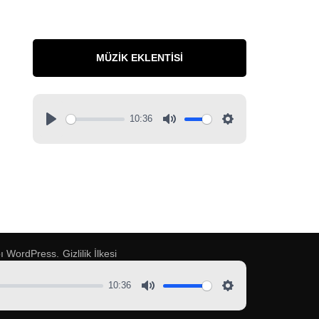
MÜZIK EKLENTISI
10:36
pı
WordPress
.
Gizlilik İlkesi
10:36