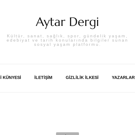
Aytar Dergi
Kültür, sanat, sağlık, spor, gündelik yaşam,
edebiyat ve tarih konularında bilgiler sunan
sosyal yaşam platformu.
I KÜNYESI
İLETIŞIM
GIZLILIK İLKESI
YAZARLAR
Abdulka
Aslı PA