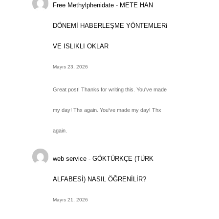
Free Methylphenidate
-
METE HAN
DÖNEMİ HABERLEŞME YÖNTEMLERi
VE ISLIKLI OKLAR
Mayıs 23, 2026
Great post! Thanks for writing this. You've made
my day! Thx again. You've made my day! Thx
again.
web service
-
GÖKTÜRKÇE (TÜRK
ALFABESİ) NASIL ÖĞRENİLİR?
Mayıs 21, 2026