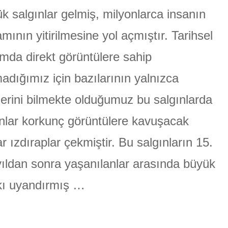
YAŞANMIŞ
k salgınlar gelmiş, milyonlarca insanın
ÜLGEN
BÜYÜK
SALGINLAR
mının yitirilmesine yol açmıştır. Tarihsel
için
mda direkt görüntülere sahip
adığımız için bazılarının yalnızca
lerini bilmekte olduğumuz bu salgınlarda
nlar korkunç görüntülere kavuşacak
r ızdıraplar çekmiştir. Bu salgınların 15.
ıldan sonra yaşanılanlar arasında büyük
kı uyandırmış …