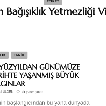
ETIKET
n Bağışıklık Yetmezliği V
BAYBAR
Duygu 
Fatma S
Ferhat 
LIK
TARİH
. YÜZYILDAN GÜNÜMÜZE
GEZGİN
RİHTE YAŞANMIŞ BÜYÜK
LGINLAR
Katre-i
16.
ici
ÜLGEN
bir yorum yapın
YÜZYILDAN
Sıla AY
GÜNÜMÜZE
hin başlangıcından bu yana dünyada
TARİHTE