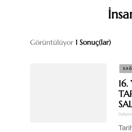
İnsa
Görüntülüyor
1 Sonuç(lar)
SAĞ
16
TA
SA
Geliştir
Tari