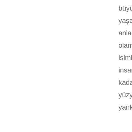
büyü
yaşa
anla
olam
isim
insa
kada
yüzy
yan