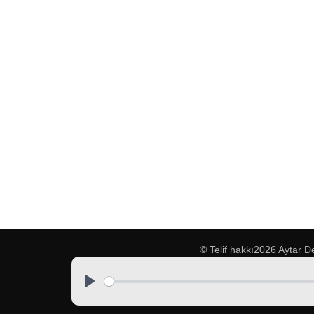
© Telif hakkı2026
Aytar D