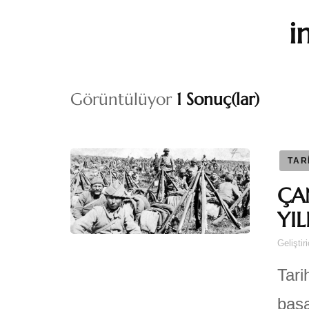
i
Görüntülüyor
1 Sonuç(lar)
TAR
ÇA
YI
Geliştir
Tari
başa