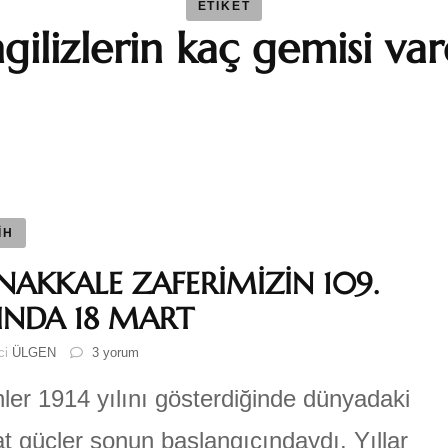
ETIKET
ngilizlerin kaç gemisi var
BAYBAR
Duygu 
Fatma S
Ferhat 
İH
NAKKALE ZAFERİMİZİN 109.
GEZGİN
LINDA 18 MART
ÇANAKKALE
ici
ÜLGEN
3 yorum
Katre-i
ZAFERİMİZİN
109.
hler 1914 yılını gösterdiğinde dünyadaki
YILINDA
Sıla AY
18
t güçler sonun başlangıcındaydı. Yıllar