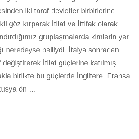
MART
için
sinden iki taraf devletler birbirlerine
ÜLGEN
kli göz kırparak İtilaf ve İttifak olarak
ndırdığımız gruplaşmalarda kimlerin yer
ğı neredeyse belliydi. İtalya sonradan
f değiştirerek İtilaf güçlerine katılmış
kla birlikte bu güçlerde İngiltere, Fransa
Rusya ön …