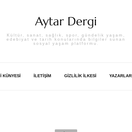
Aytar Dergi
Kültür, sanat, sağlık, spor, gündelik yaşam,
edebiyat ve tarih konularında bilgiler sunan
sosyal yaşam platformu.
I KÜNYESI
İLETIŞIM
GIZLILIK İLKESI
YAZARLAR
Abdulka
Aslı PA