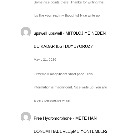
Some nice points there. Thanks for writing this.
It's like you read my thoughts! Nice write up.
upswell upswell
-
MİTOLOJİYE NEDEN
BU KADAR İLGİ DUYUYORUZ?
Mayıs 21, 2026
Extremely magnificent short page. This
information is magnificent. Nice write up. You are
a very persuasive writer.
Free Hydromorphone
-
METE HAN
DÖNEMİ HABERLEŞME YÖNTEMLERi