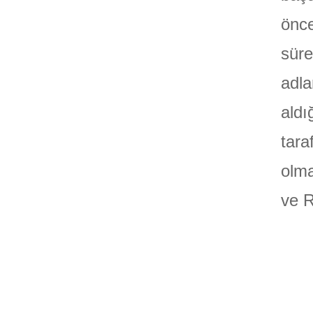
önce
süre
adla
aldı
tara
olma
ve 