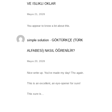
VE ISLIKLI OKLAR
Mayıs 21, 2026
You appear to know a lot about this.
simple solution
-
GÖKTÜRKÇE (TÜRK
ALFABESİ) NASIL ÖĞRENİLİR?
Mayıs 20, 2026
Nice write up. You've made my day! Thx again.
This is an excellent, an eye-opener for sure!
This sure is…