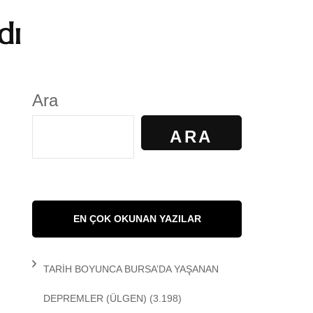
dı
S
GÜNDELİK YAŞAM
KALKAN
KÜLTÜR
Ara
AYILIR
SANAT
ARA
R. KİBAROĞLU
SAĞLIK
 KEDİ
SOSYOLOJİ
EN ÇOK OKUNAN YAZILAR
 Matem
SPOR
TARİH BOYUNCA BURSA’DA YAŞANAN
DEMİR
TARİH
DEPREMLER
(ÜLGEN)
(3.198)