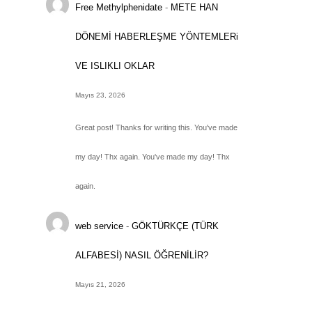
Free Methylphenidate
-
METE HAN
DÖNEMİ HABERLEŞME YÖNTEMLERi
VE ISLIKLI OKLAR
Mayıs 23, 2026
Great post! Thanks for writing this. You've made
my day! Thx again. You've made my day! Thx
again.
web service
-
GÖKTÜRKÇE (TÜRK
ALFABESİ) NASIL ÖĞRENİLİR?
Mayıs 21, 2026