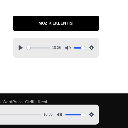
MÜZIK EKLENTISI
10:36
pı
WordPress
.
Gizlilik İlkesi
10:36