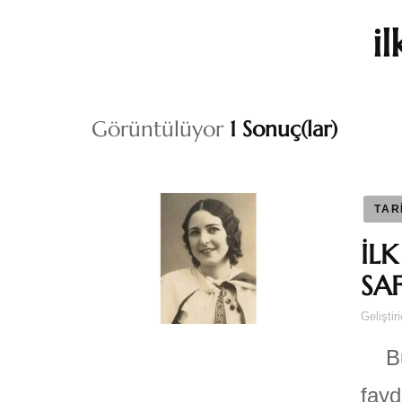
i
Görüntülüyor
1 Sonuç(lar)
TAR
İL
SAF
Geliştir
Bu 
fayd