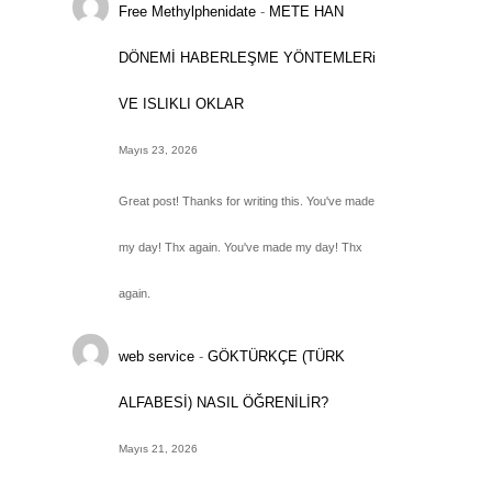
Free Methylphenidate
-
METE HAN
DÖNEMİ HABERLEŞME YÖNTEMLERi
VE ISLIKLI OKLAR
Mayıs 23, 2026
Great post! Thanks for writing this. You've made
my day! Thx again. You've made my day! Thx
again.
web service
-
GÖKTÜRKÇE (TÜRK
ALFABESİ) NASIL ÖĞRENİLİR?
Mayıs 21, 2026