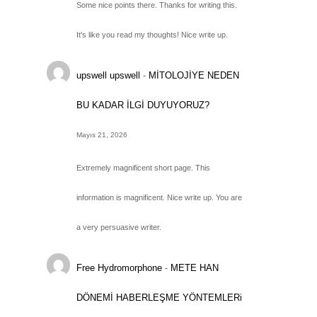
Some nice points there. Thanks for writing this.
It's like you read my thoughts! Nice write up.
upswell upswell
-
MİTOLOJİYE NEDEN
BU KADAR İLGİ DUYUYORUZ?
Mayıs 21, 2026
Extremely magnificent short page. This
information is magnificent. Nice write up. You are
a very persuasive writer.
Free Hydromorphone
-
METE HAN
DÖNEMİ HABERLEŞME YÖNTEMLERi