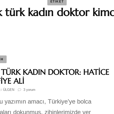
ETIKET
lk türk kadın doktor kimd
BAYBAR
Duygu 
Fatma S
Ferhat 
İH
K TÜRK KADIN DOKTOR: HATİCE
GEZGİN
İYE ALİ
İLK
ici
ÜLGEN
3 yorum
Katre-i
TÜRK
KADIN
yazımın amacı, Türkiye’ye bolca
DOKTOR:
Sıla AY
HATİCE
aları dokunmuş, zihinlerimizde yer