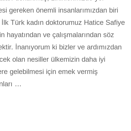
SAFİYE
ALİ
si gereken önemli insanlarımızdan biri
ÜLGEN
için
 İlk Türk kadın doktorumuz Hatice Safiye
nin hayatından ve çalışmalarından söz
ktir. İnanıyorum ki bizler ve ardımızdan
cek olan nesiller ülkemizin daha iyi
ere gelebilmesi için emek vermiş
nları …