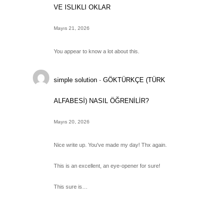
VE ISLIKLI OKLAR
Mayıs 21, 2026
You appear to know a lot about this.
simple solution
-
GÖKTÜRKÇE (TÜRK
ALFABESİ) NASIL ÖĞRENİLİR?
Mayıs 20, 2026
Nice write up. You've made my day! Thx again.
This is an excellent, an eye-opener for sure!
This sure is…