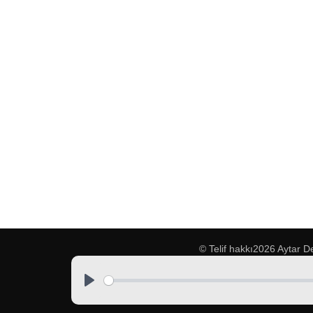
© Telif hakkı2026
Aytar D