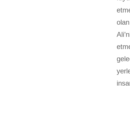
etme
olan
Ali’
etme
gele
yerl
insa