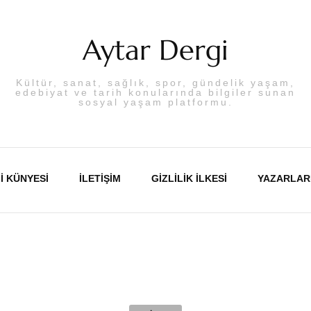
Aytar Dergi
Kültür, sanat, sağlık, spor, gündelik yaşam,
edebiyat ve tarih konularında bilgiler sunan
sosyal yaşam platformu.
I KÜNYESI
İLETIŞIM
GIZLILIK İLKESI
YAZARLAR
Abdulka
Aslı PA