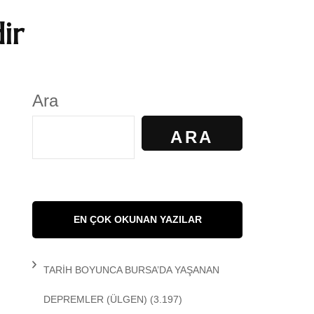
ir
S
GÜNDELİK YAŞAM
KALKAN
KÜLTÜR
Ara
AYILIR
SANAT
ARA
R. KİBAROĞLU
SAĞLIK
 KEDİ
SOSYOLOJİ
EN ÇOK OKUNAN YAZILAR
 Matem
SPOR
TARİH BOYUNCA BURSA’DA YAŞANAN
DEMİR
TARİH
DEPREMLER
(ÜLGEN)
(3.197)