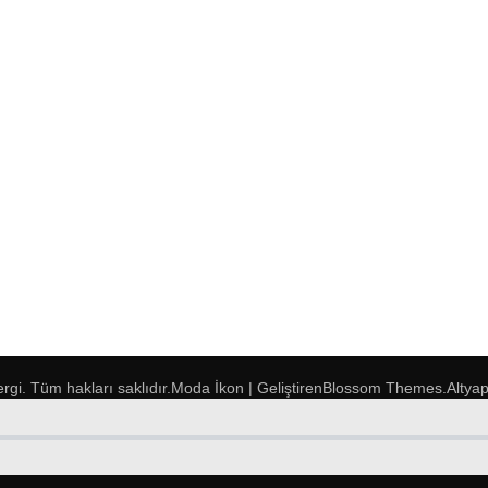
ergi
. Tüm hakları saklıdır.
Moda İkon | Geliştiren
Blossom Themes
.Altya