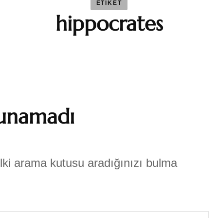
ETIKET
hippocrates
BAYBAR
Duygu 
Fatma S
unamadı
Ferhat 
GEZGİN
lki arama kutusu aradığınızı bulma
Katre-i
Sıla AY