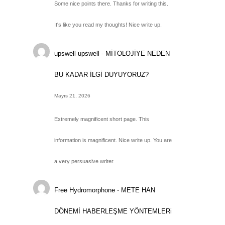
Some nice points there. Thanks for writing this.
It's like you read my thoughts! Nice write up.
upswell upswell
-
MİTOLOJİYE NEDEN
BU KADAR İLGİ DUYUYORUZ?
Mayıs 21, 2026
Extremely magnificent short page. This
information is magnificent. Nice write up. You are
a very persuasive writer.
Free Hydromorphone
-
METE HAN
DÖNEMİ HABERLEŞME YÖNTEMLERi