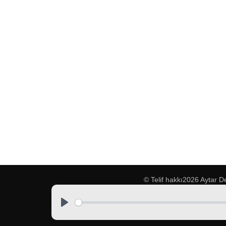
© Telif hakkı2026
Aytar D