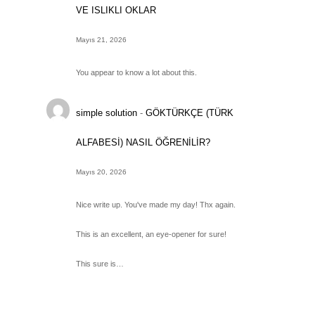
VE ISLIKLI OKLAR
Mayıs 21, 2026
You appear to know a lot about this.
simple solution
-
GÖKTÜRKÇE (TÜRK
ALFABESİ) NASIL ÖĞRENİLİR?
Mayıs 20, 2026
Nice write up. You've made my day! Thx again.
This is an excellent, an eye-opener for sure!
This sure is…