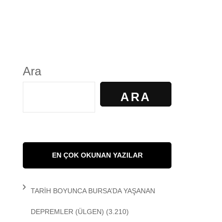
S
GÜNDELİK YAŞAM
KALKAN
KÜLTÜR
Ara
AYILIR
SANAT
ARA
R. KİBAROĞLU
SAĞLIK
 KEDİ
SOSYOLOJİ
EN ÇOK OKUNAN YAZILAR
 Matem
SPOR
TARİH BOYUNCA BURSA’DA YAŞANAN
DEMİR
TARİH
DEPREMLER
(ÜLGEN)
(3.210)