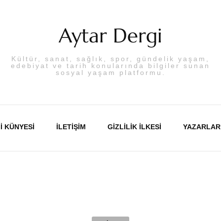
Aytar Dergi
Kültür, sanat, sağlık, spor, gündelik yaşam,
edebiyat ve tarih konularında bilgiler sunan
sosyal yaşam platformu.
I KÜNYESI
İLETIŞIM
GIZLILIK İLKESI
YAZARLAR
Abdulka
Aslı PA