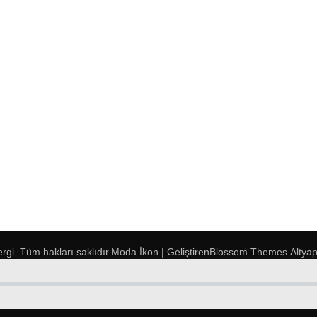
ergi
. Tüm hakları saklıdır.
Moda İkon | Geliştiren
Blossom Themes
.Altya