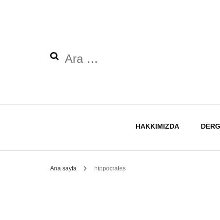
Arama:
HAKKIMIZDA
DERG
Ana sayfa
hippocrates