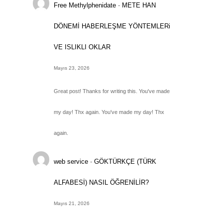
Free Methylphenidate
-
METE HAN
DÖNEMİ HABERLEŞME YÖNTEMLERi
VE ISLIKLI OKLAR
Mayıs 23, 2026
Great post! Thanks for writing this. You've made
my day! Thx again. You've made my day! Thx
again.
web service
-
GÖKTÜRKÇE (TÜRK
ALFABESİ) NASIL ÖĞRENİLİR?
Mayıs 21, 2026