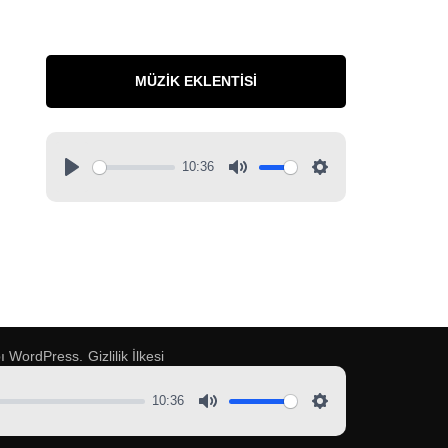
MÜZIK EKLENTISI
10:36
pı
WordPress
.
Gizlilik İlkesi
10:36