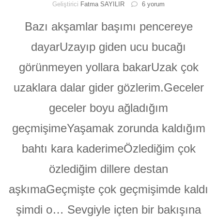
Geçmişte
Geliştirici
Fatma SAYILIR
6 yorum
Kaldı
Şimdi
Bazı akşamlar başımı pencereye
O
#şiir
dayarUzayıp giden ucu bucağı
için
görünmeyen yollara bakarUzak çok
uzaklara dalar gider gözlerim.Geceler
geceler boyu ağladığım
geçmişimeYaşamak zorunda kaldığım
bahtı kara kaderimeÖzlediğim çok
özlediğim dillere destan
aşkımaGeçmişte çok geçmişimde kaldı
şimdi o… Sevgiyle içten bir bakışına