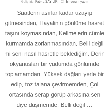
Belli
Geliştirici
Fatma SAYILIR
bir yorum yapın
Değil
mi
Saatlerin asırlar kadar uzayıp
#şiir
için
gitmesinden, Hayalinin gönlüme hasret
taşını koymasından, Kelimelerin cümle
kurmamda zorlanmasından, Belli değil
mi seni nasıl hasretle beklediğim. Derin
okyanusları bir yudumda gönlümde
toplamamdan, Yüksek dağları yerle bir
edip, toz talana çevirmemden, Çöl
ortasında serap görüp arkasına sen
diye düşmemde, Belli değil …