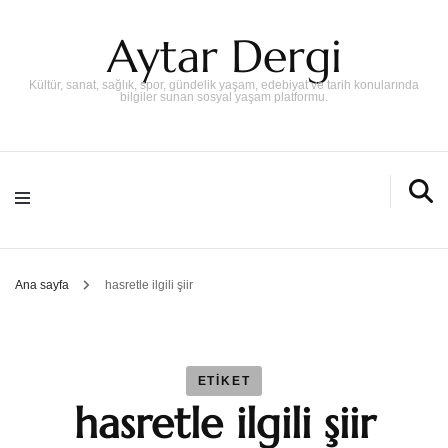
Aytar Dergi
Kültür, sanat, sağlık, spor, gündelik yaşam, edebiyat ve tarih konularında
bilgiler sunan sosyal yaşam platformu.
Ana sayfa
hasretle ilgili şiir
ETIKET
hasretle ilgili şiir