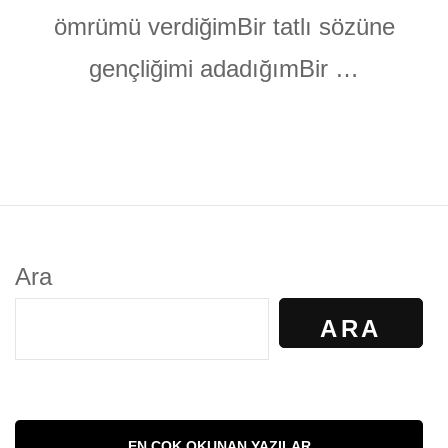
ömrümü verdiğimBir tatlı sözüne
gençliğimi adadığımBir …
Ara
ARA
EN ÇOK OKUNAN YAZILAR