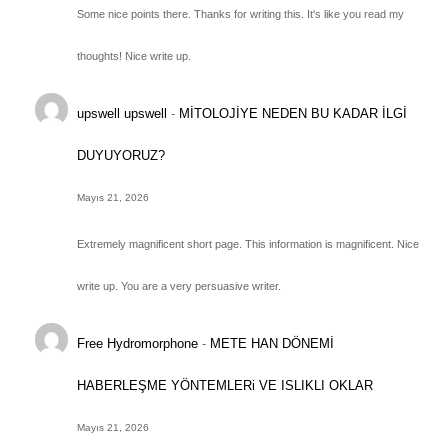
Some nice points there. Thanks for writing this. It's like you read my
thoughts! Nice write up.
upswell upswell
-
MİTOLOJİYE NEDEN BU KADAR İLGİ
DUYUYORUZ?
Mayıs 21, 2026
Extremely magnificent short page. This information is magnificent. Nice
write up. You are a very persuasive writer.
Free Hydromorphone
-
METE HAN DÖNEMİ
HABERLEŞME YÖNTEMLERi VE ISLIKLI OKLAR
Mayıs 21, 2026