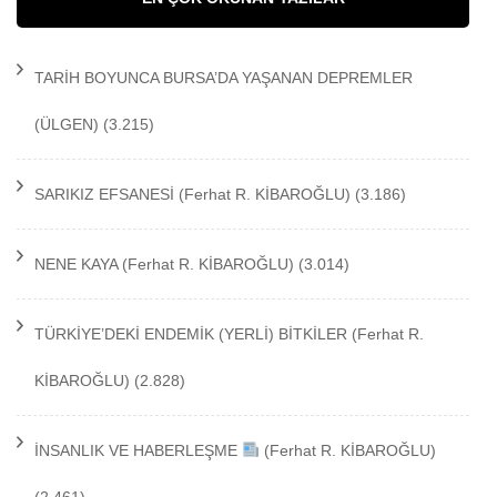
TARİH BOYUNCA BURSA’DA YAŞANAN DEPREMLER
(ÜLGEN)
(3.215)
SARIKIZ EFSANESİ
(Ferhat R. KİBAROĞLU)
(3.186)
NENE KAYA
(Ferhat R. KİBAROĞLU)
(3.014)
TÜRKİYE’DEKİ ENDEMİK (YERLİ) BİTKİLER
(Ferhat R.
KİBAROĞLU)
(2.828)
İNSANLIK VE HABERLEŞME
(Ferhat R. KİBAROĞLU)