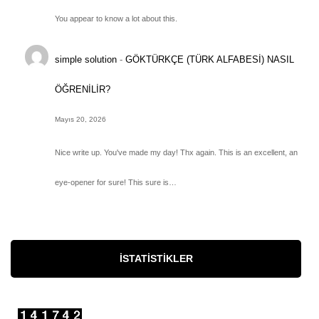
You appear to know a lot about this.
simple solution
-
GÖKTÜRKÇE (TÜRK ALFABESİ) NASIL
ÖĞRENİLİR?
Mayıs 20, 2026
Nice write up. You've made my day! Thx again. This is an excellent, an
eye-opener for sure! This sure is…
İSTATISTIKLER