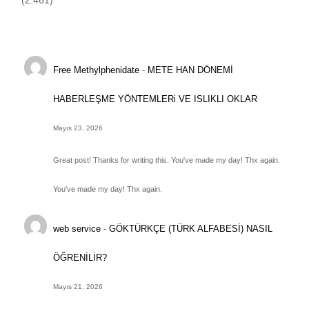
(2.461)
Free Methylphenidate
-
METE HAN DÖNEMİ
HABERLEŞME YÖNTEMLERi VE ISLIKLI OKLAR
Mayıs 23, 2026
Great post! Thanks for writing this. You've made my day! Thx again.
You've made my day! Thx again.
web service
-
GÖKTÜRKÇE (TÜRK ALFABESİ) NASIL
ÖĞRENİLİR?
Mayıs 21, 2026