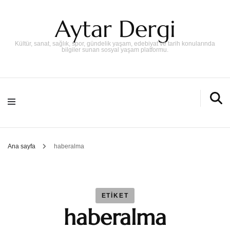
Aytar Dergi
Kültür, sanat, sağlık, spor, gündelik yaşam, edebiyat ve tarih konularında
bilgiler sunan sosyal yaşam platformu.
Ana sayfa
haberalma
ETIKET
haberalma