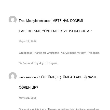
Free Methylphenidate
-
METE HAN DÖNEMİ
HABERLEŞME YÖNTEMLERi VE ISLIKLI OKLAR
Mayıs 23, 2026
Great post! Thanks for writing this. You've made my day! Thx again.
You've made my day! Thx again.
web service
-
GÖKTÜRKÇE (TÜRK ALFABESİ) NASIL
ÖĞRENİLİR?
Mayıs 21, 2026
Some nice points there. Thanks for writing this. It's like you read my