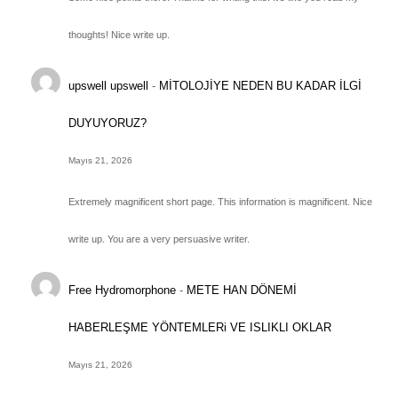
thoughts! Nice write up.
upswell upswell
-
MİTOLOJİYE NEDEN BU KADAR İLGİ
DUYUYORUZ?
Mayıs 21, 2026
Extremely magnificent short page. This information is magnificent. Nice
write up. You are a very persuasive writer.
Free Hydromorphone
-
METE HAN DÖNEMİ
HABERLEŞME YÖNTEMLERi VE ISLIKLI OKLAR
Mayıs 21, 2026