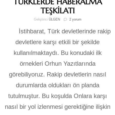
TÜRKLERDE HABERALMA
TEŞKİLATI
TÜRKLERDE
Geliştirici
ÜLGEN
2 yorum
HABERALMA
TEŞKİLATI
İstihbarat, Türk devletlerinde rakip
için
devletlere karşı etkili bir şekilde
kullanılmaktaydı. Bu konudaki ilk
örnekleri Orhun Yazıtlarında
görebiliyoruz. Rakip devletlerin nasıl
durumlarda oldukları ön planda
tutulmuştur. Bu koşulda Onlara karşı
nasıl bir yol izlenmesi gerektiğine ilişkin