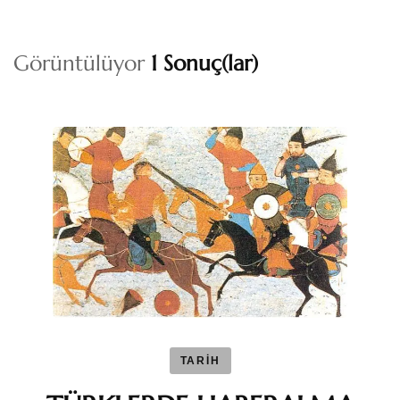
Görüntülüyor
1 Sonuç(lar)
TARİH