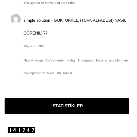
You appear to know a lot about this.
simple solution
-
GÖKTÜRKÇE (TÜRK ALFABESİ) NASIL
ÖĞRENİLİR?
Mayıs 20, 2026
Nice write up. You've made my day! Thx again. This is an excellent, an
eye-opener for sure! This sure is…
İSTATISTIKLER