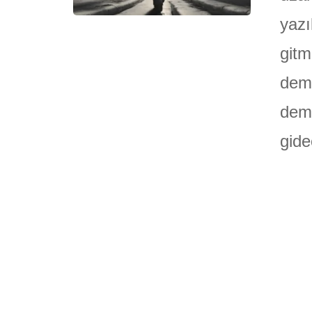
yazı
gitm
deme
demi
gide