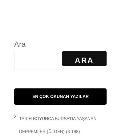
S
GÜNDELİK YAŞAM
KALKAN
KÜLTÜR
Ara
AYILIR
SANAT
ARA
R. KİBAROĞLU
SAĞLIK
 KEDİ
SOSYOLOJİ
EN ÇOK OKUNAN YAZILAR
 Matem
SPOR
TARİH BOYUNCA BURSA’DA YAŞANAN
DEMİR
TARİH
DEPREMLER
(ÜLGEN)
(3.198)