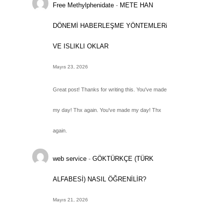
Free Methylphenidate
-
METE HAN
DÖNEMİ HABERLEŞME YÖNTEMLERi
VE ISLIKLI OKLAR
Mayıs 23, 2026
Great post! Thanks for writing this. You've made
my day! Thx again. You've made my day! Thx
again.
web service
-
GÖKTÜRKÇE (TÜRK
ALFABESİ) NASIL ÖĞRENİLİR?
Mayıs 21, 2026