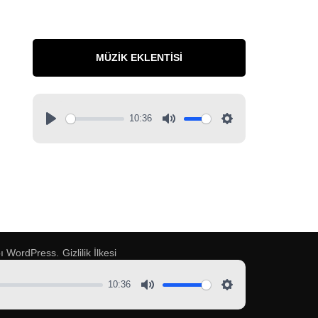
MÜZIK EKLENTISI
10:36
pı
WordPress
.
Gizlilik İlkesi
10:36