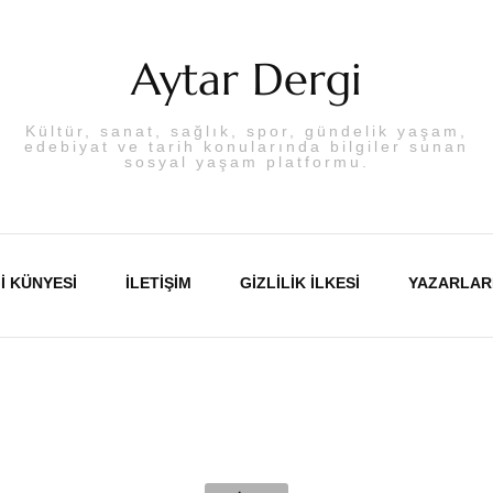
Aytar Dergi
Kültür, sanat, sağlık, spor, gündelik yaşam,
edebiyat ve tarih konularında bilgiler sunan
sosyal yaşam platformu.
I KÜNYESI
İLETIŞIM
GIZLILIK İLKESI
YAZARLAR
Abdulka
Aslı PA