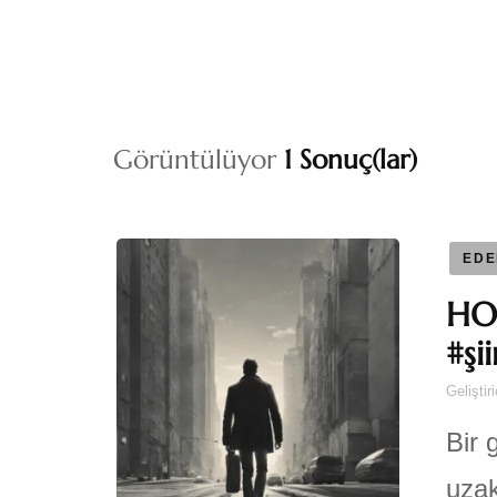
Görüntülüyor
1 Sonuç(lar)
EDE
HO
#şii
Geliştir
Bir 
uzak