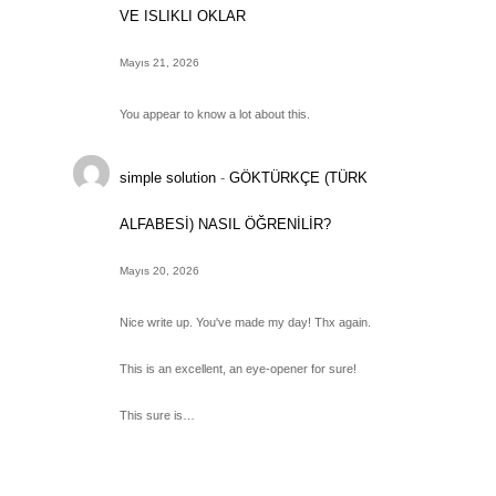
VE ISLIKLI OKLAR
Mayıs 21, 2026
You appear to know a lot about this.
simple solution
-
GÖKTÜRKÇE (TÜRK
ALFABESİ) NASIL ÖĞRENİLİR?
Mayıs 20, 2026
Nice write up. You've made my day! Thx again.
This is an excellent, an eye-opener for sure!
This sure is…