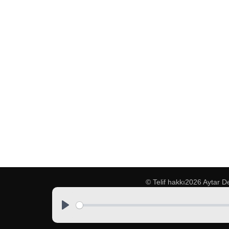
© Telif hakkı2026
Aytar D