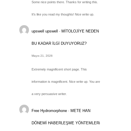
Some nice points there. Thanks for writing this.
It's like you read my thoughts! Nice write up.
upswell upswell
-
MİTOLOJİYE NEDEN
BU KADAR İLGİ DUYUYORUZ?
Mayıs 21, 2026
Extremely magnificent short page. This
information is magnificent. Nice write up. You are
a very persuasive writer.
Free Hydromorphone
-
METE HAN
DÖNEMİ HABERLEŞME YÖNTEMLERi