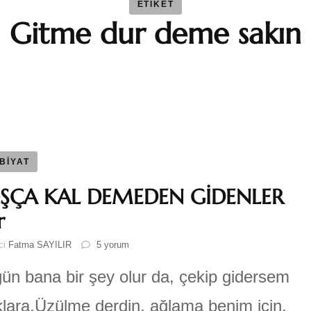
ETIKET
Gitme dur deme sakın
BAYBAR
Duygu 
Fatma S
Ferhat 
BİYAT
ŞÇA KAL DEMEDEN GİDENLER
GEZGİN
r
HOŞÇA
ici
Fatma SAYILIR
5 yorum
Katre-i
KAL
DEMEDEN
gün bana bir şey olur da, çekip gidersem
GİDENLER
Sıla AY
#şiir
lara,Üzülme derdin, ağlama benim için,