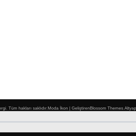
ergi
. Tüm hakları saklıdır.
Moda İkon | Geliştiren
Blossom Themes
.Altya