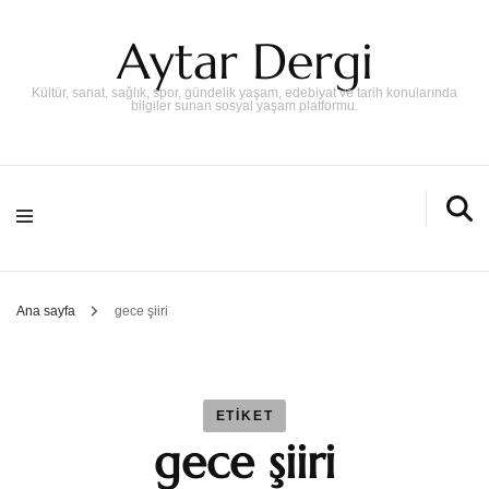
Aytar Dergi
Kültür, sanat, sağlık, spor, gündelik yaşam, edebiyat ve tarih konularında
bilgiler sunan sosyal yaşam platformu.
Ana sayfa
gece şiiri
ETIKET
gece şiiri