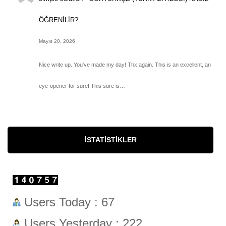
ÖĞRENİLİR?
Mayıs 20, 2026
Nice write up. You've made my day! Thx again. This is an excellent, an
eye-opener for sure! This sure is…
İSTATISTIKLER
Users Today : 67
Users Yesterday : 222