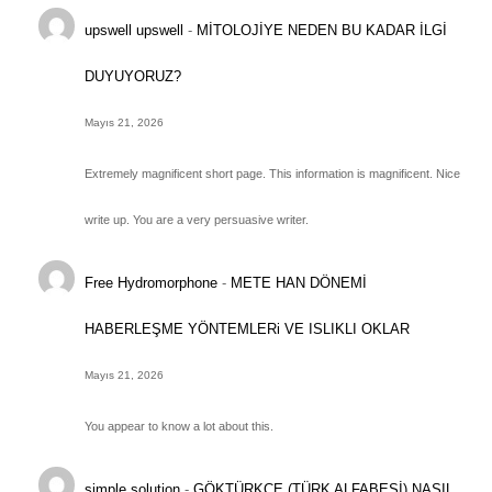
upswell upswell
-
MİTOLOJİYE NEDEN BU KADAR İLGİ
DUYUYORUZ?
Mayıs 21, 2026
Extremely magnificent short page. This information is magnificent. Nice
write up. You are a very persuasive writer.
Free Hydromorphone
-
METE HAN DÖNEMİ
HABERLEŞME YÖNTEMLERi VE ISLIKLI OKLAR
Mayıs 21, 2026
You appear to know a lot about this.
simple solution
-
GÖKTÜRKÇE (TÜRK ALFABESİ) NASIL