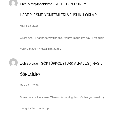
Free Methylphenidate
-
METE HAN DÖNEMİ
HABERLEŞME YÖNTEMLERi VE ISLIKLI OKLAR
Mayıs 23, 2026
Great post! Thanks for writing this. You've made my day! Thx again.
You've made my day! Thx again.
web service
-
GÖKTÜRKÇE (TÜRK ALFABESİ) NASIL
ÖĞRENİLİR?
Mayıs 21, 2026
Some nice points there. Thanks for writing this. It's like you read my
thoughts! Nice write up.