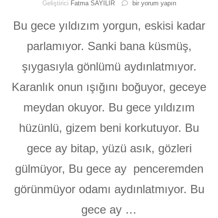
Bu
Geliştirici
Fatma SAYILIR
bir yorum yapın
Gece
#şiir
Bu gece yıldızım yorgun, eskisi kadar
için
parlamıyor. Sanki bana küsmüş,
şıygasıyla gönlümü aydınlatmıyor.
Karanlık onun ışığını boğuyor, geceye
meydan okuyor. Bu gece yıldızım
hüzünlü, gizem beni korkutuyor. Bu
gece ay bitap, yüzü asık, gözleri
gülmüyor, Bu gece ay penceremden
görünmüyor odamı aydınlatmıyor. Bu
gece ay …