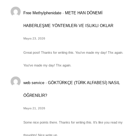
Free Methylphenidate
-
METE HAN DÖNEMİ
HABERLEŞME YÖNTEMLERi VE ISLIKLI OKLAR
Mayıs 23, 2026
Great post! Thanks for writing this. You've made my day! Thx again.
You've made my day! Thx again.
web service
-
GÖKTÜRKÇE (TÜRK ALFABESİ) NASIL
ÖĞRENİLİR?
Mayıs 21, 2026
Some nice points there. Thanks for writing this. It's like you read my
thoughts! Nice write up.