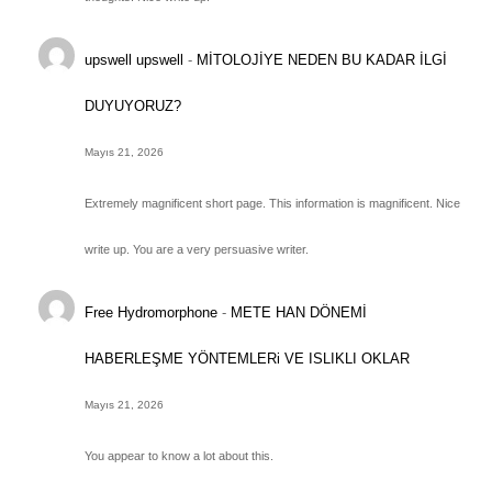
upswell upswell
-
MİTOLOJİYE NEDEN BU KADAR İLGİ
DUYUYORUZ?
Mayıs 21, 2026
Extremely magnificent short page. This information is magnificent. Nice
write up. You are a very persuasive writer.
Free Hydromorphone
-
METE HAN DÖNEMİ
HABERLEŞME YÖNTEMLERi VE ISLIKLI OKLAR
Mayıs 21, 2026
You appear to know a lot about this.