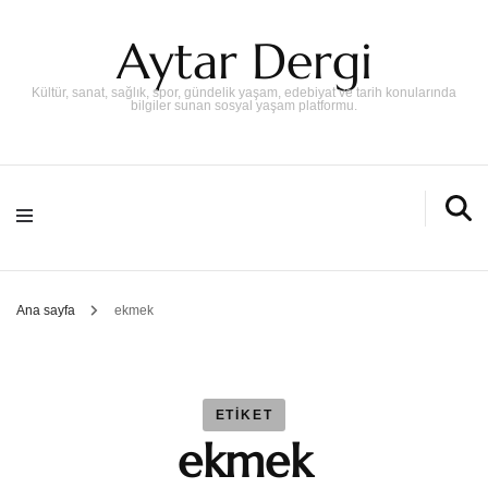
Aytar Dergi
Kültür, sanat, sağlık, spor, gündelik yaşam, edebiyat ve tarih konularında
bilgiler sunan sosyal yaşam platformu.
Ana sayfa
ekmek
ETIKET
ekmek