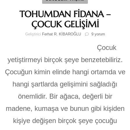
TOHUMDAN FİDANA –
ÇOCUK GELİŞİMİ
TOHUMDAN
Geliştirici
Ferhat R. KİBAROĞLU
9 yorum
FİDANA
–
Çocuk
ÇOCUK
GELİŞİMİ
yetiştirmeyi birçok şeye benzetebiliriz.
için
Çocuğun kimin elinde hangi ortamda ve
hangi şartlarda gelişimini sağladığı
önemlidir. Bir ağaca, değerli bir
madene, kumaşa ve bunun gibi kişiden
kişiye değişen birçok şeye çocuğu