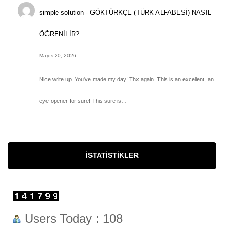
simple solution
-
GÖKTÜRKÇE (TÜRK ALFABESİ) NASIL
ÖĞRENİLİR?
Mayıs 20, 2026
Nice write up. You've made my day! Thx again. This is an excellent, an
eye-opener for sure! This sure is…
İSTATISTIKLER
Users Today : 108