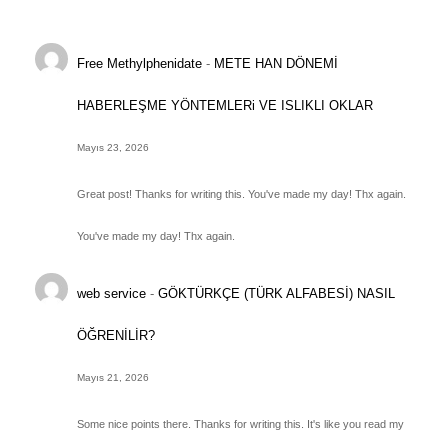
Free Methylphenidate
-
METE HAN DÖNEMİ
HABERLEŞME YÖNTEMLERi VE ISLIKLI OKLAR
Mayıs 23, 2026
Great post! Thanks for writing this. You've made my day! Thx again.
You've made my day! Thx again.
web service
-
GÖKTÜRKÇE (TÜRK ALFABESİ) NASIL
ÖĞRENİLİR?
Mayıs 21, 2026
Some nice points there. Thanks for writing this. It's like you read my