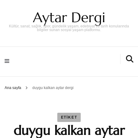
Aytar Dergi
Kültür, sanat, sağlık, spor, gündelik yaşam, edebiyat ve tarih konularında
bilgiler sunan sosyal yaşam platformu.
Ana sayfa
duygu kalkan aytar dergi
ETIKET
duygu kalkan aytar