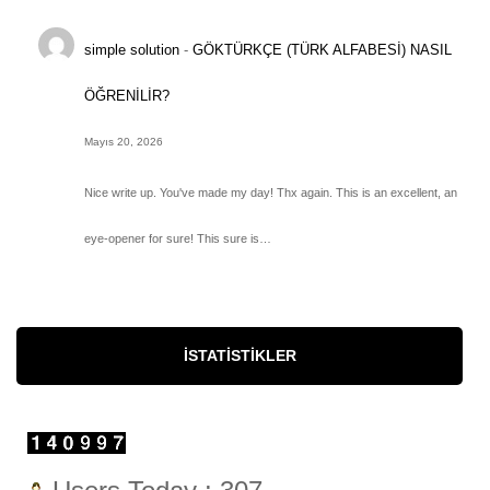
simple solution
-
GÖKTÜRKÇE (TÜRK ALFABESİ) NASIL
ÖĞRENİLİR?
Mayıs 20, 2026
Nice write up. You've made my day! Thx again. This is an excellent, an
eye-opener for sure! This sure is…
İSTATISTIKLER