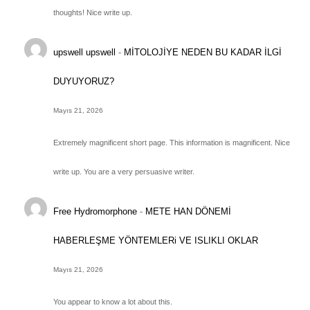
thoughts! Nice write up.
upswell upswell
-
MİTOLOJİYE NEDEN BU KADAR İLGİ
DUYUYORUZ?
Mayıs 21, 2026
Extremely magnificent short page. This information is magnificent. Nice
write up. You are a very persuasive writer.
Free Hydromorphone
-
METE HAN DÖNEMİ
HABERLEŞME YÖNTEMLERi VE ISLIKLI OKLAR
Mayıs 21, 2026
You appear to know a lot about this.