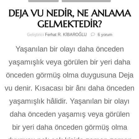
DEJA VU NEDİR, NE ANLAMA
GELMEKTEDİR?
DEJA
Geliştirici
Ferhat R. KİBAROĞLU
6 yorum
VU
NEDİR,
Yaşanılan bir olayı daha önceden
NE
ANLAMA
yaşamışlık veya görülen bir yeri daha
GELMEKTEDİR?
için
önceden görmüş olma duygusuna Deja
vu denir. Kısacası bir ânı daha önceden
yaşamışlık hâlidir. Yaşanılan bir olayı
daha önceden yaşamış veya görülen
bir yeri daha önceden görmüş olma