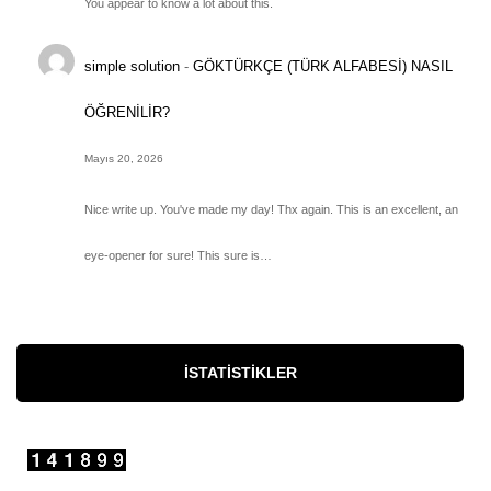
You appear to know a lot about this.
simple solution
-
GÖKTÜRKÇE (TÜRK ALFABESİ) NASIL
ÖĞRENİLİR?
Mayıs 20, 2026
Nice write up. You've made my day! Thx again. This is an excellent, an
eye-opener for sure! This sure is…
İSTATISTIKLER