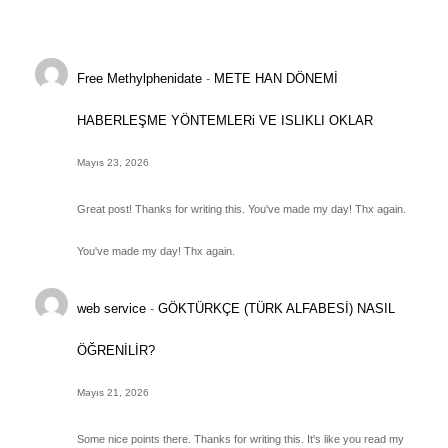
Free Methylphenidate
-
METE HAN DÖNEMİ
HABERLEŞME YÖNTEMLERi VE ISLIKLI OKLAR
Mayıs 23, 2026
Great post! Thanks for writing this. You've made my day! Thx again.
You've made my day! Thx again.
web service
-
GÖKTÜRKÇE (TÜRK ALFABESİ) NASIL
ÖĞRENİLİR?
Mayıs 21, 2026
Some nice points there. Thanks for writing this. It's like you read my