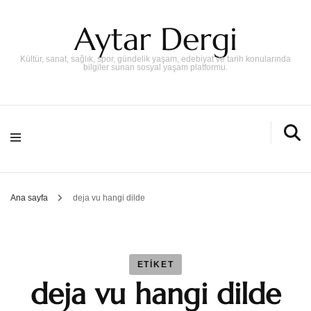
Aytar Dergi
Kültür, sanat, sağlık, spor, gündelik yaşam, edebiyat ve tarih konularında
bilgiler sunan sosyal yaşam platformu.
Ana sayfa
deja vu hangi dilde
ETIKET
deja vu hangi dilde