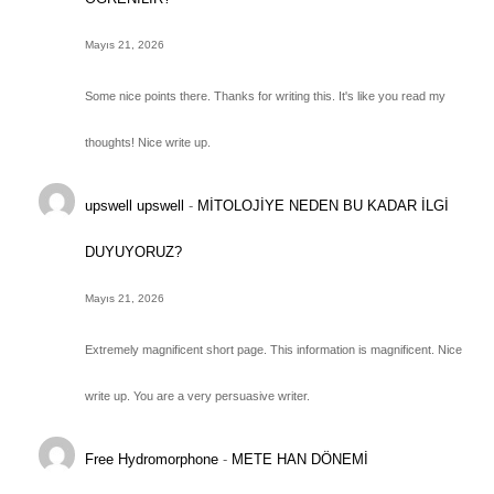
Mayıs 21, 2026
Some nice points there. Thanks for writing this. It's like you read my
thoughts! Nice write up.
upswell upswell
-
MİTOLOJİYE NEDEN BU KADAR İLGİ
DUYUYORUZ?
Mayıs 21, 2026
Extremely magnificent short page. This information is magnificent. Nice
write up. You are a very persuasive writer.
Free Hydromorphone
-
METE HAN DÖNEMİ