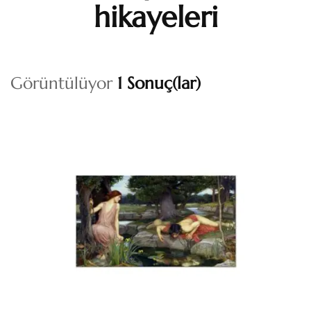
hikayeleri
Görüntülüyor
1 Sonuç(lar)