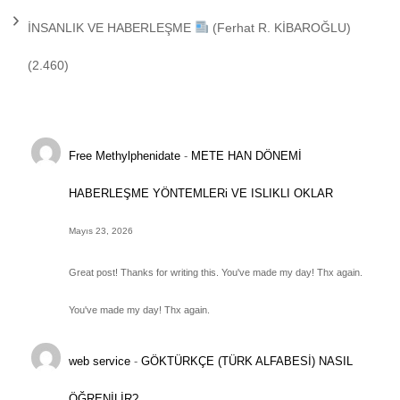
İNSANLIK VE HABERLEŞME
(Ferhat R. KİBAROĞLU)
(2.460)
Free Methylphenidate
-
METE HAN DÖNEMİ
HABERLEŞME YÖNTEMLERi VE ISLIKLI OKLAR
Mayıs 23, 2026
Great post! Thanks for writing this. You've made my day! Thx again.
You've made my day! Thx again.
web service
-
GÖKTÜRKÇE (TÜRK ALFABESİ) NASIL
ÖĞRENİLİR?