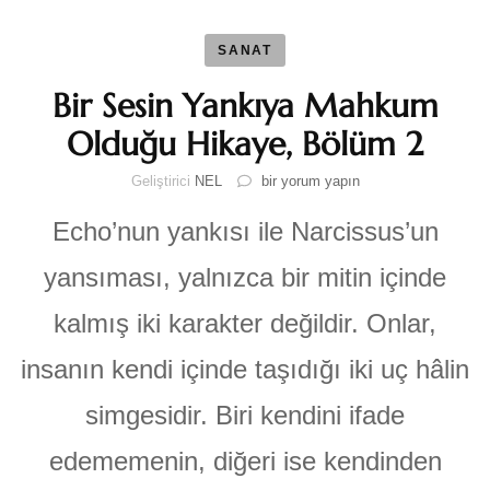
SANAT
Bir Sesin Yankıya Mahkum
Olduğu Hikaye, Bölüm 2
Bir
Geliştirici
NEL
bir yorum yapın
Sesin
Yankıya
Echo’nun yankısı ile Narcissus’un
Mahkum
Olduğu
yansıması, yalnızca bir mitin içinde
Hikaye,
Bölüm
kalmış iki karakter değildir. Onlar,
2
için
insanın kendi içinde taşıdığı iki uç hâlin
simgesidir. Biri kendini ifade
edememenin, diğeri ise kendinden