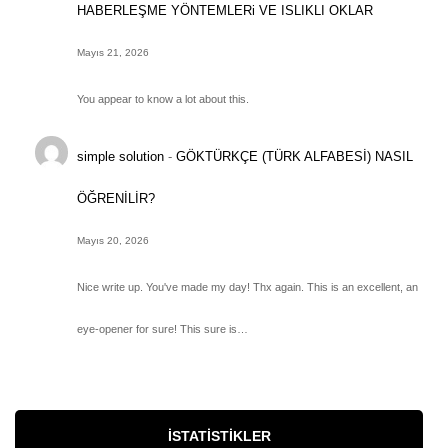
HABERLEŞME YÖNTEMLERi VE ISLIKLI OKLAR
Mayıs 21, 2026
You appear to know a lot about this.
simple solution
-
GÖKTÜRKÇE (TÜRK ALFABESİ) NASIL
ÖĞRENİLİR?
Mayıs 20, 2026
Nice write up. You've made my day! Thx again. This is an excellent, an
eye-opener for sure! This sure is…
İSTATISTIKLER