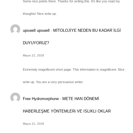
Some nice points there. Thanks for writing this. It's like you read my
thoughts! Nice write up.
upswell upswell
-
MİTOLOJİYE NEDEN BU KADAR İLGİ
DUYUYORUZ?
Mayıs 21, 2026
Extremely magnificent short page. This information is magnificent. Nice
write up. You are a very persuasive writer.
Free Hydromorphone
-
METE HAN DÖNEMİ
HABERLEŞME YÖNTEMLERi VE ISLIKLI OKLAR
Mayıs 21, 2026