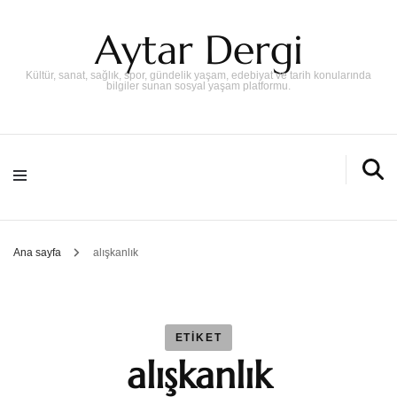
Aytar Dergi
Kültür, sanat, sağlık, spor, gündelik yaşam, edebiyat ve tarih konularında
bilgiler sunan sosyal yaşam platformu.
Ana sayfa
alışkanlık
ETIKET
alışkanlık