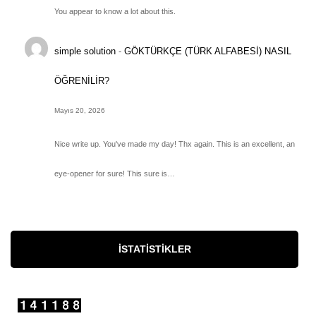
You appear to know a lot about this.
simple solution
-
GÖKTÜRKÇE (TÜRK ALFABESİ) NASIL
ÖĞRENİLİR?
Mayıs 20, 2026
Nice write up. You've made my day! Thx again. This is an excellent, an
eye-opener for sure! This sure is…
İSTATISTIKLER