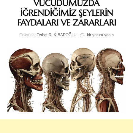
VÜCUDUMUZDA
İĞRENDİĞİMİZ ŞEYLERİN
FAYDALARI VE ZARARLARI
VÜCUDUMUZDA
Geliştirici
Ferhat R. KİBAROĞLU
bir yorum yapın
İĞRENDİĞİMİZ
ŞEYLERİN
FAYDALARI
VE
ZARARLARI
için