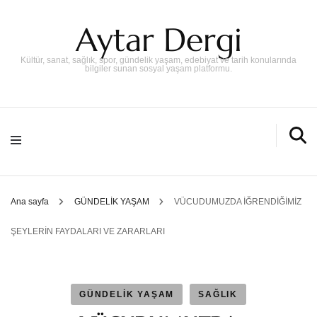
Aytar Dergi
Kültür, sanat, sağlık, spor, gündelik yaşam, edebiyat ve tarih konularında
bilgiler sunan sosyal yaşam platformu.
Ana sayfa
GÜNDELİK YAŞAM
VÜCUDUMUZDA İĞRENDİĞİMİZ
ŞEYLERİN FAYDALARI VE ZARARLARI
GÜNDELİK YAŞAM
SAĞLIK