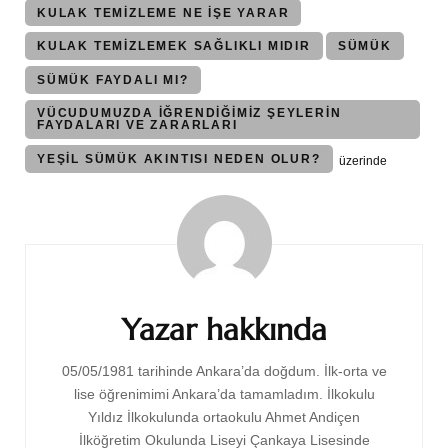
KULAK TEMIZLEME NE IŞE YARAR
KULAK TEMIZLEMEK SAĞLIKLI MIDIR
SÜMÜK
SÜMÜK FAYDALI MI?
VÜCUDUMUZDA İĞRENDİĞİMİZ ŞEYLERİN
FAYDALARI VE ZARARLARI
YEŞIL SÜMÜK AKINTISI NEDEN OLUR?
üzerinde
Yazı
dolaşımı
Yazar hakkında
05/05/1981 tarihinde Ankara’da doğdum. İlk-orta ve
lise öğrenimimi Ankara’da tamamladım. İlkokulu
Yıldız İlkokulunda ortaokulu Ahmet Andiçen
İlköğretim Okulunda Liseyi Çankaya Lisesinde