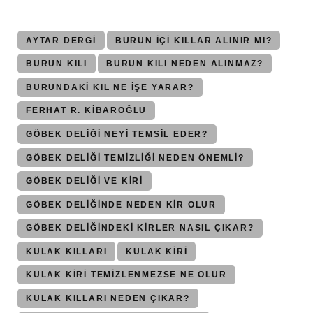
AYTAR DERGI
BURUN IÇI KILLAR ALINIR MI?
BURUN KILI
BURUN KILI NEDEN ALINMAZ?
BURUNDAKI KIL NE IŞE YARAR?
FERHAT R. KİBAROĞLU
GÖBEK DELIĞI NEYI TEMSIL EDER?
GÖBEK DELIĞI TEMIZLIĞI NEDEN ÖNEMLI?
GÖBEK DELIĞI VE KIRI
GÖBEK DELIĞINDE NEDEN KIR OLUR
GÖBEK DELIĞINDEKI KIRLER NASIL ÇIKAR?
KULAK KILLARI
KULAK KİRİ
KULAK KİRİ TEMIZLENMEZSE NE OLUR
KULAK KILLARI NEDEN ÇIKAR?