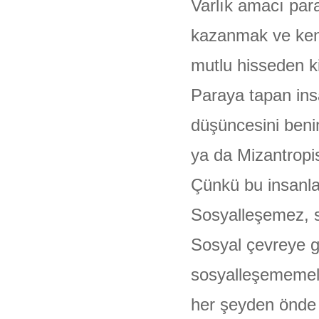
Varlık amacı pa
ÜLGEN
kazanmak ve ken
mutlu hisseden ki
Paraya tapan ins
düşüncesini beni
ya da Mizantropist
Çünkü bu insanlar
Sosyalleşemez, s
Sosyal çevreye g
sosyalleşememele
her şeyden önde 