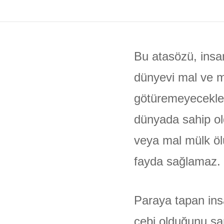
Bu atasözü, insa
dünyevi mal ve mü
götüremeyecekleri
dünyada sahip old
veya mal mülk öl
fayda sağlamaz.
Paraya tapan ins
cebi olduğunu s