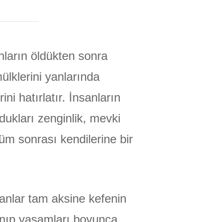
nların öldükten sonra
lklerini yanlarında
ni hatırlatır. İnsanların
ukları zenginlik, mevki
üm sonrası kendilerine bir
anlar tam aksine kefenin
anıp yaşamları boyunca