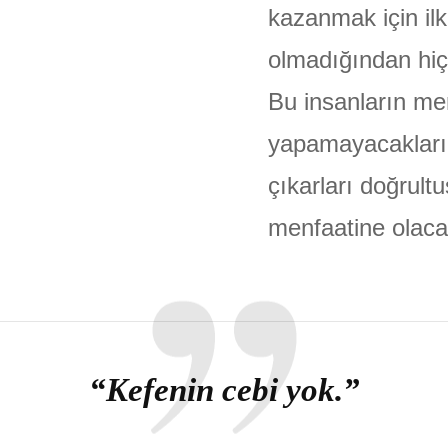
kazanmak için ilk
olmadığından hiçb
Bu insanların me
yapamayacakları 
çıkarları doğrult
menfaatine olacak
“Kefenin cebi yok.”