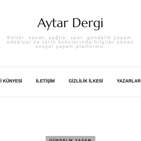
Aytar Dergi
Kültür, sanat, sağlık, spor, gündelik yaşam,
edebiyat ve tarih konularında bilgiler sunan
sosyal yaşam platformu.
I KÜNYESI
İLETIŞIM
GIZLILIK İLKESI
YAZARLAR
Abdulka
Aslı PA
GÜNDELİK YAŞAM