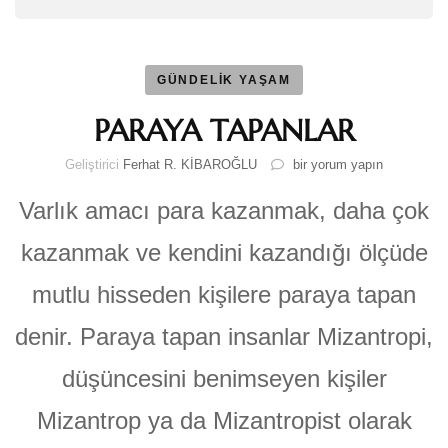
GÜNDELİK YAŞAM
PARAYA TAPANLAR
PARAYA
Geliştirici
Ferhat R. KİBAROĞLU
bir yorum yapın
TAPANLAR
için
Varlık amacı para kazanmak, daha çok
kazanmak ve kendini kazandığı ölçüde
mutlu hisseden kişilere paraya tapan
denir. Paraya tapan insanlar Mizantropi,
düşüncesini benimseyen kişiler
Mizantrop ya da Mizantropist olarak