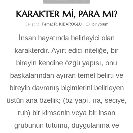
KARAKTER Mİ, PARA MI?
KARAKTER
Geliştirici
Ferhat R. KİBAROĞLU
bir yorum
Mİ,
PARA
İnsan hayatında belirleyici olan
MI?
için
karakterdir. Ayırt edici niteliğe, bir
bireyin kendine özgü yapısı, onu
başkalarından ayıran temel belirti ve
bireyin davranış biçimlerini belirleyen
üstün ana özellik; (öz yapı, ıra, seciye,
ruh) bir kimsenin veya bir insan
grubunun tutumu, duygulanma ve