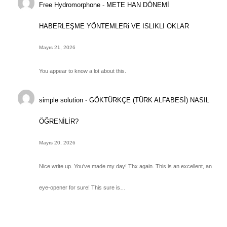
Free Hydromorphone
-
METE HAN DÖNEMİ
HABERLEŞME YÖNTEMLERi VE ISLIKLI OKLAR
Mayıs 21, 2026
You appear to know a lot about this.
simple solution
-
GÖKTÜRKÇE (TÜRK ALFABESİ) NASIL
ÖĞRENİLİR?
Mayıs 20, 2026
Nice write up. You've made my day! Thx again. This is an excellent, an
eye-opener for sure! This sure is…