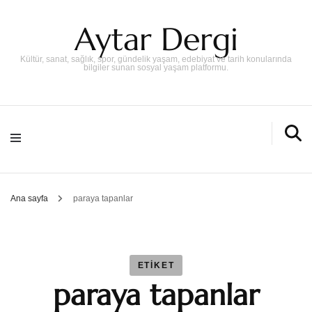
Aytar Dergi
Kültür, sanat, sağlık, spor, gündelik yaşam, edebiyat ve tarih konularında
bilgiler sunan sosyal yaşam platformu.
Ana sayfa
paraya tapanlar
ETIKET
paraya tapanlar