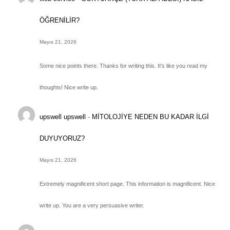
ÖĞRENİLİR?
Mayıs 21, 2026
Some nice points there. Thanks for writing this. It's like you read my
thoughts! Nice write up.
upswell upswell
-
MİTOLOJİYE NEDEN BU KADAR İLGİ
DUYUYORUZ?
Mayıs 21, 2026
Extremely magnificent short page. This information is magnificent. Nice
write up. You are a very persuasive writer.