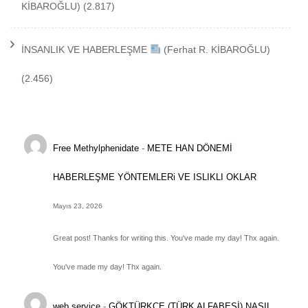
KİBAROĞLU)
(2.817)
İNSANLIK VE HABERLEŞME
(Ferhat R. KİBAROĞLU)
(2.456)
Free Methylphenidate
-
METE HAN DÖNEMİ
HABERLEŞME YÖNTEMLERi VE ISLIKLI OKLAR
Mayıs 23, 2026
Great post! Thanks for writing this. You've made my day! Thx again.
You've made my day! Thx again.
web service
-
GÖKTÜRKÇE (TÜRK ALFABESİ) NASIL