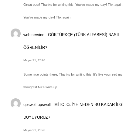
Great post! Thanks for writing this. You've made my day! Thx again.
You've made my day! Thx again.
web service
-
GÖKTÜRKÇE (TÜRK ALFABESİ) NASIL
ÖĞRENİLİR?
Mayıs 21, 2026
Some nice points there. Thanks for writing this. It's like you read my
thoughts! Nice write up.
upswell upswell
-
MİTOLOJİYE NEDEN BU KADAR İLGİ
DUYUYORUZ?
Mayıs 21, 2026