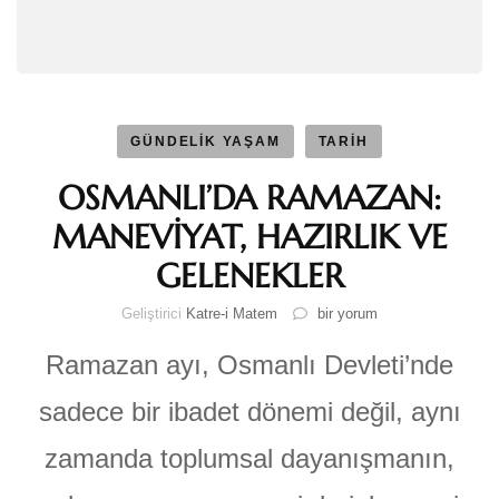
GÜNDELİK YAŞAM
TARİH
OSMANLI’DA RAMAZAN:
MANEVİYAT, HAZIRLIK VE
GELENEKLER
OSMANLI’DA
Geliştirici
Katre-i Matem
bir yorum
RAMAZAN:
MANEVİYAT,
Ramazan ayı, Osmanlı Devleti’nde
HAZIRLIK
VE
sadece bir ibadet dönemi değil, aynı
GELENEKLER
için
zamanda toplumsal dayanışmanın,