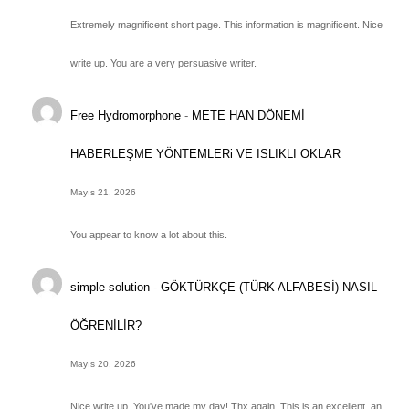
Extremely magnificent short page. This information is magnificent. Nice
write up. You are a very persuasive writer.
Free Hydromorphone
-
METE HAN DÖNEMİ
HABERLEŞME YÖNTEMLERi VE ISLIKLI OKLAR
Mayıs 21, 2026
You appear to know a lot about this.
simple solution
-
GÖKTÜRKÇE (TÜRK ALFABESİ) NASIL
ÖĞRENİLİR?
Mayıs 20, 2026
Nice write up. You've made my day! Thx again. This is an excellent, an