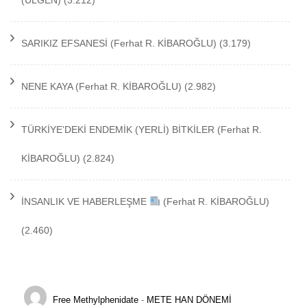
(ÜLGEN)
(3.212)
SARIKIZ EFSANESİ
(Ferhat R. KİBAROĞLU)
(3.179)
NENE KAYA
(Ferhat R. KİBAROĞLU)
(2.982)
TÜRKİYE’DEKİ ENDEMİK (YERLİ) BİTKİLER
(Ferhat R.
KİBAROĞLU)
(2.824)
İNSANLIK VE HABERLEŞME
(Ferhat R. KİBAROĞLU)
(2.460)
Free Methylphenidate
-
METE HAN DÖNEMİ