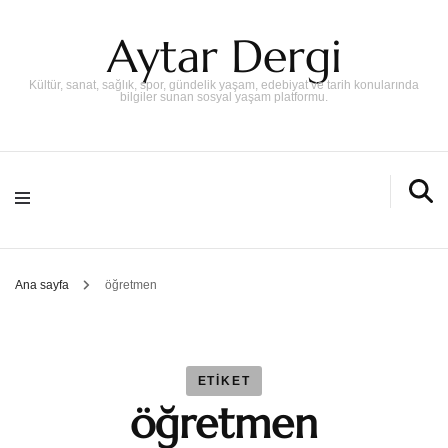
Aytar Dergi
Kültür, sanat, sağlık, spor, gündelik yaşam, edebiyat ve tarih konularında
bilgiler sunan sosyal yaşam platformu.
Ana sayfa
öğretmen
ETIKET
öğretmen