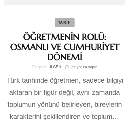
TARİH
ÖĞRETMENİN ROLÜ:
OSMANLI VE CUMHURİYET
DÖNEMİ
ÖĞRETMENİN
Geliştirici
ÜLGEN
bir yorum yapın
ROLÜ:
OSMANLI
Türk tarihinde öğretmen, sadece bilgiyi
VE
CUMHURİYET
aktaran bir figür değil, aynı zamanda
DÖNEMİ
için
toplumun yönünü belirleyen, bireylerin
karakterini şekillendiren ve toplum…