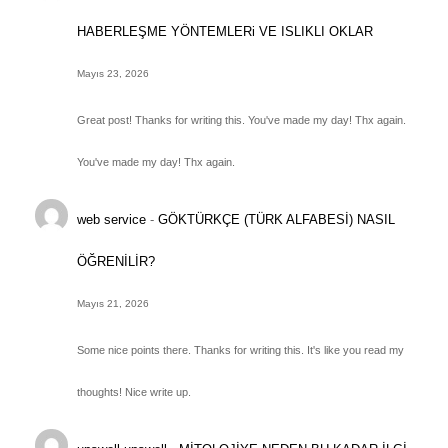
HABERLEŞME YÖNTEMLERi VE ISLIKLI OKLAR
Mayıs 23, 2026
Great post! Thanks for writing this. You've made my day! Thx again.
You've made my day! Thx again.
web service
-
GÖKTÜRKÇE (TÜRK ALFABESİ) NASIL
ÖĞRENİLİR?
Mayıs 21, 2026
Some nice points there. Thanks for writing this. It's like you read my
thoughts! Nice write up.