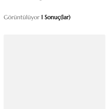
Görüntülüyor
1 Sonuç(lar)