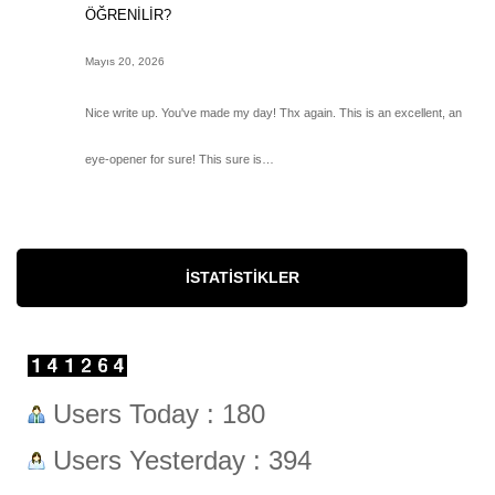
ÖĞRENİLİR?
Mayıs 20, 2026
Nice write up. You've made my day! Thx again. This is an excellent, an
eye-opener for sure! This sure is…
İSTATISTIKLER
Users Today : 180
Users Yesterday : 394