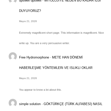
upswell upswell
-
MİTOLOJİYE NEDEN BU KADAR İLGİ
DUYUYORUZ?
Mayıs 21, 2026
Extremely magnificent short page. This information is magnificent. Nice
write up. You are a very persuasive writer.
Free Hydromorphone
-
METE HAN DÖNEMİ
HABERLEŞME YÖNTEMLERi VE ISLIKLI OKLAR
Mayıs 21, 2026
You appear to know a lot about this.
simple solution
-
GÖKTÜRKÇE (TÜRK ALFABESİ) NASIL