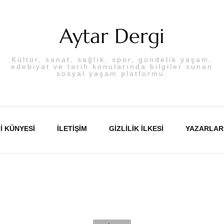
Aytar Dergi
Kültür, sanat, sağlık, spor, gündelik yaşam,
edebiyat ve tarih konularında bilgiler sunan
sosyal yaşam platformu.
I KÜNYESI
İLETIŞIM
GIZLILIK İLKESI
YAZARLAR
Abdulka
Aslı PA