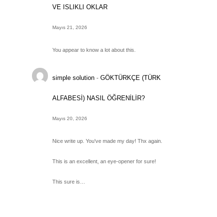
VE ISLIKLI OKLAR
Mayıs 21, 2026
You appear to know a lot about this.
simple solution
-
GÖKTÜRKÇE (TÜRK
ALFABESİ) NASIL ÖĞRENİLİR?
Mayıs 20, 2026
Nice write up. You've made my day! Thx again.
This is an excellent, an eye-opener for sure!
This sure is…