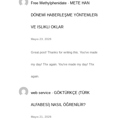
Free Methylphenidate
-
METE HAN
DÖNEMİ HABERLEŞME YÖNTEMLERi
VE ISLIKLI OKLAR
Mayıs 23, 2026
Great post! Thanks for writing this. You've made
my day! Thx again. You've made my day! Thx
again.
web service
-
GÖKTÜRKÇE (TÜRK
ALFABESİ) NASIL ÖĞRENİLİR?
Mayıs 21, 2026