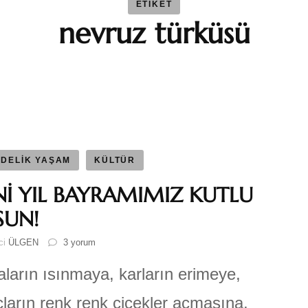
ETIKET
nevruz türküsü
BAYBAR
Duygu 
Fatma S
Ferhat 
DELİK YAŞAM
KÜLTÜR
Nİ YIL BAYRAMIMIZ KUTLU
GEZGİN
SUN!
YENİ
ici
ÜLGEN
3 yorum
Katre-i
YIL
BAYRAMIMIZ
ların ısınmaya, karların erimeye,
KUTLU
Sıla AY
OLSUN!
ların renk renk çiçekler açmasına,