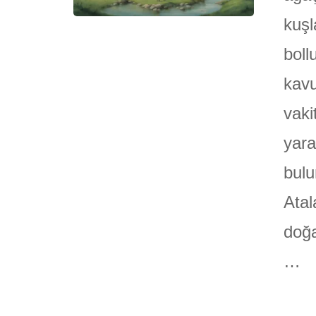
kuşl
boll
kavu
vaki
yara
bulu
Atal
doğa
…