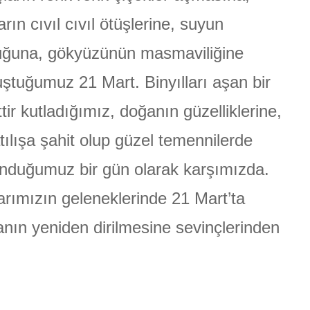
için
arın cıvıl cıvıl ötüşlerine, suyun
ÜLGEN
uğuna, gökyüzünün masmaviliğine
ştuğumuz 21 Mart. Binyılları aşan bir
ttir kutladığımız, doğanın güzelliklerine,
tılışa şahit olup güzel temennilerde
nduğumuz bir gün olarak karşımızda.
arımızın geleneklerinde 21 Mart’ta
nın yeniden dirilmesine sevinçlerinden