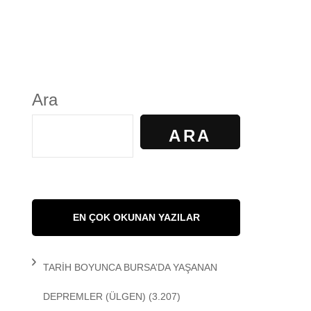
S
GÜNDELİK YAŞAM
KALKAN
KÜLTÜR
Ara
AYILIR
SANAT
ARA
R. KİBAROĞLU
SAĞLIK
 KEDİ
SOSYOLOJİ
EN ÇOK OKUNAN YAZILAR
 Matem
SPOR
TARİH BOYUNCA BURSA’DA YAŞANAN
DEMİR
TARİH
DEPREMLER
(ÜLGEN)
(3.207)