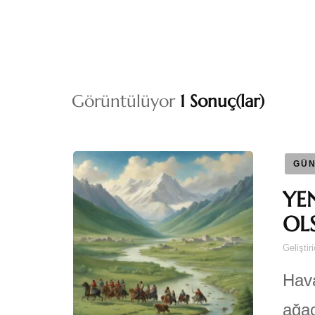
Görüntülüyor
1 Sonuç(lar)
GÜN
YE
OL
Geliştir
Hava
ağaç