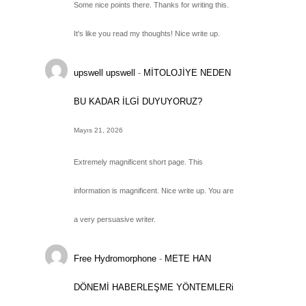
Some nice points there. Thanks for writing this.
It's like you read my thoughts! Nice write up.
upswell upswell
-
MİTOLOJİYE NEDEN
BU KADAR İLGİ DUYUYORUZ?
Mayıs 21, 2026
Extremely magnificent short page. This
information is magnificent. Nice write up. You are
a very persuasive writer.
Free Hydromorphone
-
METE HAN
DÖNEMİ HABERLEŞME YÖNTEMLERi