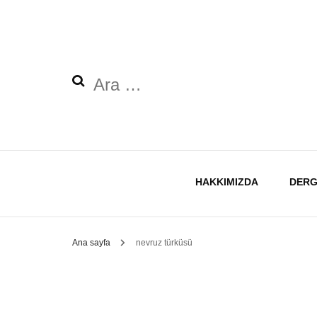
Arama:
HAKKIMIZDA
DERG
Ana sayfa
nevruz türküsü