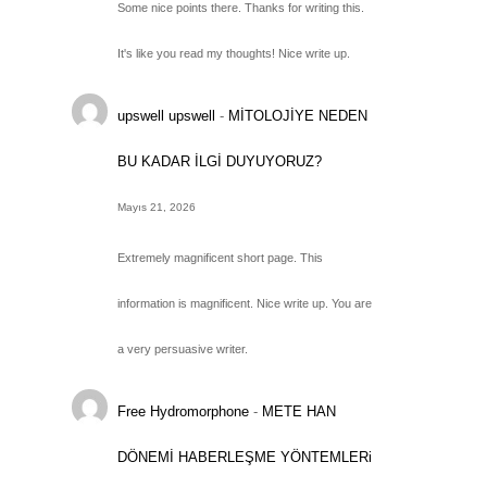
Some nice points there. Thanks for writing this.
It's like you read my thoughts! Nice write up.
upswell upswell
-
MİTOLOJİYE NEDEN
BU KADAR İLGİ DUYUYORUZ?
Mayıs 21, 2026
Extremely magnificent short page. This
information is magnificent. Nice write up. You are
a very persuasive writer.
Free Hydromorphone
-
METE HAN
DÖNEMİ HABERLEŞME YÖNTEMLERi