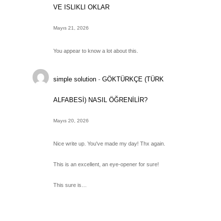
VE ISLIKLI OKLAR
Mayıs 21, 2026
You appear to know a lot about this.
simple solution
-
GÖKTÜRKÇE (TÜRK
ALFABESİ) NASIL ÖĞRENİLİR?
Mayıs 20, 2026
Nice write up. You've made my day! Thx again.
This is an excellent, an eye-opener for sure!
This sure is…