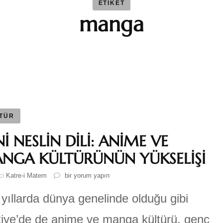
ETIKET
manga
BAYBAR
Duygu 
Fatma S
Ferhat 
TÜR
İ NESLİN DİLİ: ANİME VE
GEZGİN
NGA KÜLTÜRÜNÜN YÜKSELİŞİ
YENİ
ici
Katre-i Matem
bir yorum yapın
Katre-i
NESLİN
DİLİ:
yıllarda dünya genelinde olduğu gibi
ANİME
Sıla AY
VE
iye’de de anime ve manga kültürü, genç