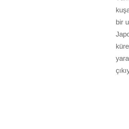
kuşa
bir 
Japo
küre
yara
çıkı