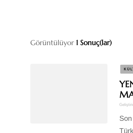
Görüntülüyor
1 Sonuç(lar)
KÜL
YEN
MA
Geliştir
Son 
Türk