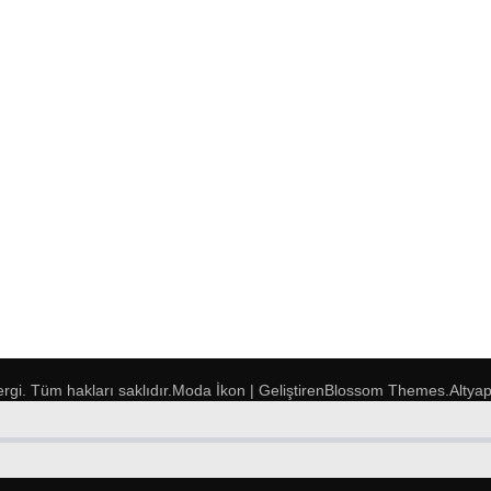
ergi
. Tüm hakları saklıdır.
Moda İkon | Geliştiren
Blossom Themes
.Altya