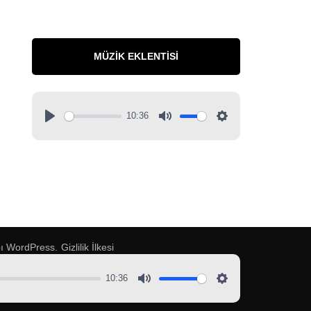
MÜZIK EKLENTISI
10:36
pı
WordPress
.
Gizlilik İlkesi
10:36