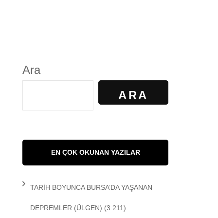
S
GÜNDELİK YAŞAM
KALKAN
KÜLTÜR
Ara
AYILIR
SANAT
ARA
R. KİBAROĞLU
SAĞLIK
 KEDİ
SOSYOLOJİ
EN ÇOK OKUNAN YAZILAR
 Matem
SPOR
TARİH BOYUNCA BURSA’DA YAŞANAN
DEMİR
TARİH
DEPREMLER
(ÜLGEN)
(3.211)