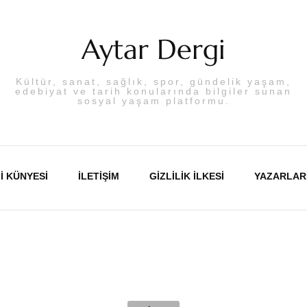
Aytar Dergi
Kültür, sanat, sağlık, spor, gündelik yaşam,
edebiyat ve tarih konularında bilgiler sunan
sosyal yaşam platformu.
I KÜNYESI
İLETIŞIM
GIZLILIK İLKESI
YAZARLAR
Abdulka
Aslı PA