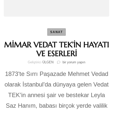
SANAT
MİMAR VEDAT TEK’İN HAYATI
VE ESERLERİ
MİMAR
Geliştirici
ÜLGEN
bir yorum yapın
VEDAT
TEK’İN
1873’te Sırrı Paşazade Mehmet Vedad
HAYATI
VE
olarak İstanbul’da dünyaya gelen Vedat
ESERLERİ
için
TEK’in annesi şair ve bestekar Leyla
Saz Hanım, babası birçok yerde valilik