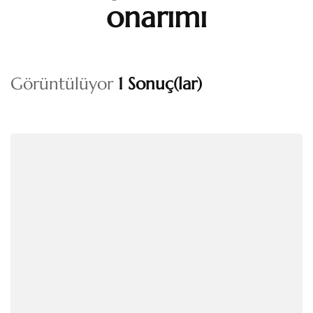
onarımı
Görüntülüyor
1 Sonuç(lar)