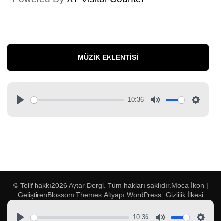
MÜZIK EKLENTISI
10:36
© Telif hakkı2026
Aytar Dergi
. Tüm hakları saklıdır.
Moda İkon |
Geliştiren
Blossom Themes
.Altyapı
WordPress
.
Gizlilik İlkesi
10:36