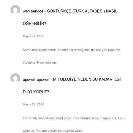
web service
-
GÖKTÜRKÇE (TÜRK ALFABESİ) NASIL
ÖĞRENİLİR?
Mayıs 21, 2026
Some nice points there. Thanks for writing this. It's like you read my
thoughts! Nice write up.
upswell upswell
-
MİTOLOJİYE NEDEN BU KADAR İLGİ
DUYUYORUZ?
Mayıs 21, 2026
Extremely magnificent short page. This information is magnificent. Nice
write up. You are a very persuasive writer.