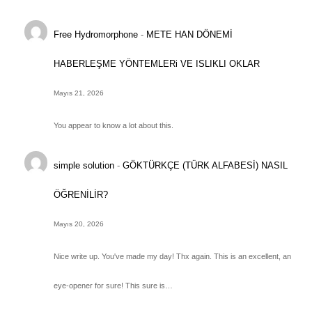
Free Hydromorphone
-
METE HAN DÖNEMİ
HABERLEŞME YÖNTEMLERi VE ISLIKLI OKLAR
Mayıs 21, 2026
You appear to know a lot about this.
simple solution
-
GÖKTÜRKÇE (TÜRK ALFABESİ) NASIL
ÖĞRENİLİR?
Mayıs 20, 2026
Nice write up. You've made my day! Thx again. This is an excellent, an
eye-opener for sure! This sure is…