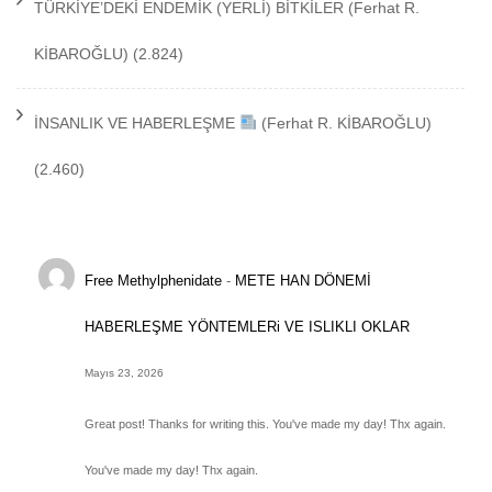
TÜRKİYE’DEKİ ENDEMİK (YERLİ) BİTKİLER
(Ferhat R.
KİBAROĞLU)
(2.824)
İNSANLIK VE HABERLEŞME
(Ferhat R. KİBAROĞLU)
(2.460)
Free Methylphenidate
-
METE HAN DÖNEMİ
HABERLEŞME YÖNTEMLERi VE ISLIKLI OKLAR
Mayıs 23, 2026
Great post! Thanks for writing this. You've made my day! Thx again.
You've made my day! Thx again.