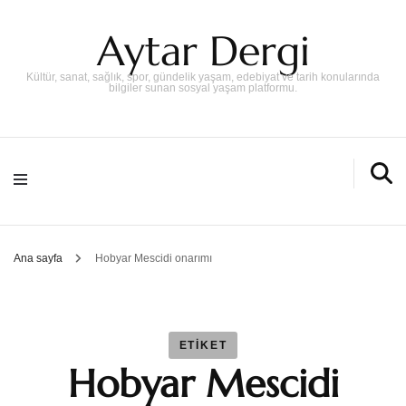
Aytar Dergi
Kültür, sanat, sağlık, spor, gündelik yaşam, edebiyat ve tarih konularında
bilgiler sunan sosyal yaşam platformu.
Ana sayfa
Hobyar Mescidi onarımı
ETIKET
Hobyar Mescidi