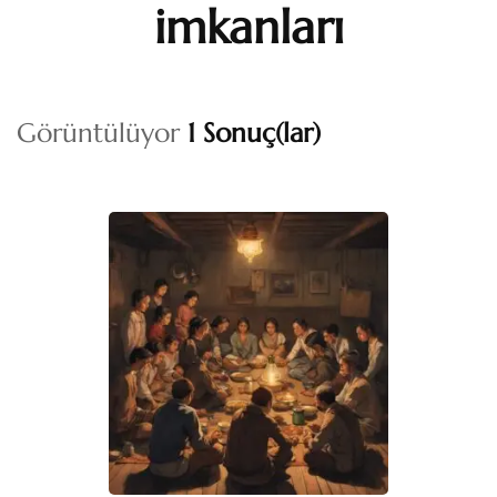
imkanları
Görüntülüyor
1 Sonuç(lar)