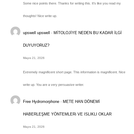
Some nice points there. Thanks for writing this. It's like you read my
thoughts! Nice write up.
upswell upswell
-
MİTOLOJİYE NEDEN BU KADAR İLGİ
DUYUYORUZ?
Mayıs 21, 2026
Extremely magnificent short page. This information is magnificent. Nice
write up. You are a very persuasive writer.
Free Hydromorphone
-
METE HAN DÖNEMİ
HABERLEŞME YÖNTEMLERi VE ISLIKLI OKLAR
Mayıs 21, 2026