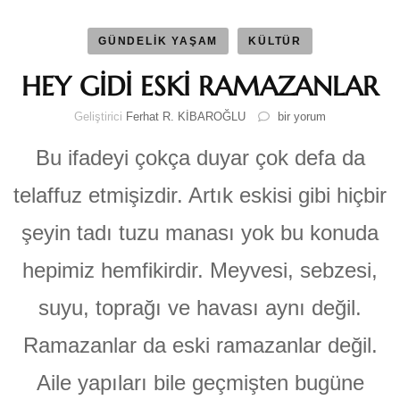
GÜNDELİK YAŞAM
KÜLTÜR
HEY GİDİ ESKİ RAMAZANLAR
HEY
Geliştirici
Ferhat R. KİBAROĞLU
bir yorum
GİDİ
ESKİ
Bu ifadeyi çokça duyar çok defa da
RAMAZANLAR
için
telaffuz etmişizdir. Artık eskisi gibi hiçbir
şeyin tadı tuzu manası yok bu konuda
hepimiz hemfikirdir. Meyvesi, sebzesi,
suyu, toprağı ve havası aynı değil.
Ramazanlar da eski ramazanlar değil.
Aile yapıları bile geçmişten bugüne