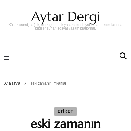
Aytar Dergi
Kültür, sanat, sağlık, spor, gündelik yaşam, edebiyat ve tarih konularında
bilgiler sunan sosyal yaşam platformu.
Ana sayfa
eski zamanın imkanları
ETIKET
eski zamanın