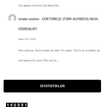
You appear to know a lot about this.
simple solution
-
GÖKTÜRKÇE (TÜRK ALFABESİ) NASIL
ÖĞRENİLİR?
Mayıs 20, 2026
Nice write up. You've made my day! Thx again. This is an excellent, an
eye-opener for sure! This sure is…
İSTATISTIKLER