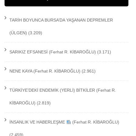
TARİH BOYUNCA BURSA’DA YAŞANAN DEPREMLER
(ÜLGEN)
(3.209)
SARIKIZ EFSANESİ
(Ferhat R. KİBAROĞLU)
(3.171)
NENE KAYA
(Ferhat R. KİBAROĞLU)
(2.961)
TÜRKİYE’DEKİ ENDEMİK (YERLİ) BİTKİLER
(Ferhat R.
KİBAROĞLU)
(2.819)
İNSANLIK VE HABERLEŞME
(Ferhat R. KİBAROĞLU)
(2.459)