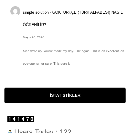
simple solution
-
GÖKTÜRKÇE (TÜRK ALFABESİ) NASIL
ÖĞRENİLİR?
Mayıs 20, 2026
Nice write up. You've made my day! Thx again. This is an excellent, an
eye-opener for sure! This sure is…
İSTATISTIKLER
Users Today : 122