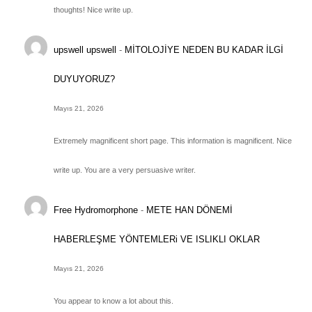
thoughts! Nice write up.
upswell upswell
-
MİTOLOJİYE NEDEN BU KADAR İLGİ
DUYUYORUZ?
Mayıs 21, 2026
Extremely magnificent short page. This information is magnificent. Nice
write up. You are a very persuasive writer.
Free Hydromorphone
-
METE HAN DÖNEMİ
HABERLEŞME YÖNTEMLERi VE ISLIKLI OKLAR
Mayıs 21, 2026
You appear to know a lot about this.