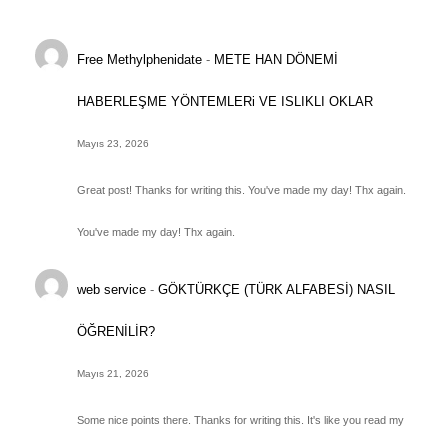
Free Methylphenidate
-
METE HAN DÖNEMİ
HABERLEŞME YÖNTEMLERi VE ISLIKLI OKLAR
Mayıs 23, 2026
Great post! Thanks for writing this. You've made my day! Thx again.
You've made my day! Thx again.
web service
-
GÖKTÜRKÇE (TÜRK ALFABESİ) NASIL
ÖĞRENİLİR?
Mayıs 21, 2026
Some nice points there. Thanks for writing this. It's like you read my