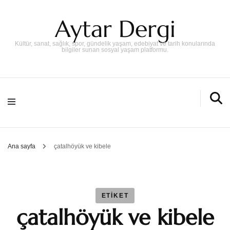
Aytar Dergi
Kültür, sanat, sağlık, spor, gündelik yaşam, edebiyat ve tarih konularında
bilgiler sunan sosyal yaşam platformu.
Ana sayfa
çatalhöyük ve kibele
ETIKET
çatalhöyük ve kibele