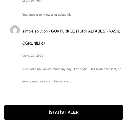
Mayıs 21, 2026
You appear to know a lot about this.
simple solution
-
GÖKTÜRKÇE (TÜRK ALFABESİ) NASIL
ÖĞRENİLİR?
Mayıs 20, 2026
Nice write up. You've made my day! Thx again. This is an excellent, an
eye-opener for sure! This sure is…
İSTATISTIKLER