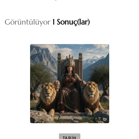
Görüntülüyor
1 Sonuç(lar)
TARİH