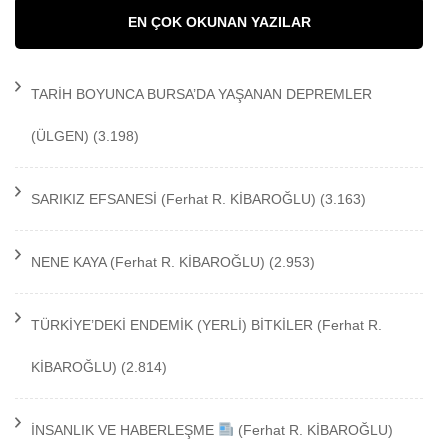
EN ÇOK OKUNAN YAZILAR
TARİH BOYUNCA BURSA’DA YAŞANAN DEPREMLER
(ÜLGEN)
(3.198)
SARIKIZ EFSANESİ
(Ferhat R. KİBAROĞLU)
(3.163)
NENE KAYA
(Ferhat R. KİBAROĞLU)
(2.953)
TÜRKİYE’DEKİ ENDEMİK (YERLİ) BİTKİLER
(Ferhat R.
KİBAROĞLU)
(2.814)
İNSANLIK VE HABERLEŞME
(Ferhat R. KİBAROĞLU)