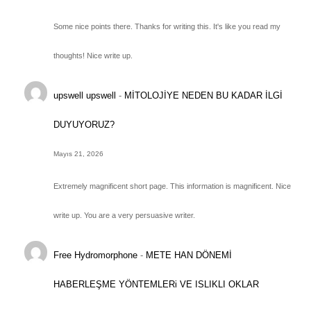
Some nice points there. Thanks for writing this. It's like you read my
thoughts! Nice write up.
upswell upswell
-
MİTOLOJİYE NEDEN BU KADAR İLGİ
DUYUYORUZ?
Mayıs 21, 2026
Extremely magnificent short page. This information is magnificent. Nice
write up. You are a very persuasive writer.
Free Hydromorphone
-
METE HAN DÖNEMİ
HABERLEŞME YÖNTEMLERi VE ISLIKLI OKLAR