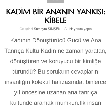
KADİM BİR ANA’NIN YANKISI:
KİBELE
KADİM
Geliştirici
Sümeyra ŞİMŞEK
bir yorum yapın
BİR
ANA’NIN
Kadının Dönüştürücü Gücü ve Ana
YANKISI:
KİBELE
Tanrıça Kültü Kadın ne zaman yaratan,
için
dönüştüren ve koruyucu bir kimliğe
büründü? Bu soruların cevaplarını
insanlığın kolektif hafızasında, binlerce
yıl öncesine uzanan ana tanrıça
kültünde aramak mümkün.İlk insan