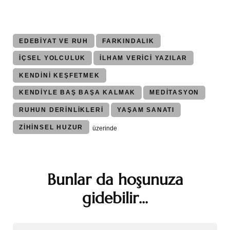
EDEBIYAT VE RUH
FARKINDALIK
İÇSEL YOLCULUK
İLHAM VERICI YAZILAR
KENDINI KEŞFETMEK
KENDIYLE BAŞ BAŞA KALMAK
MEDITASYON
RUHUN DERINLIKLERI
YAŞAM SANATI
ZIHINSEL HUZUR
üzerinde
Bunlar da hoşunuza
Yazı
gidebilir...
dolaşımı