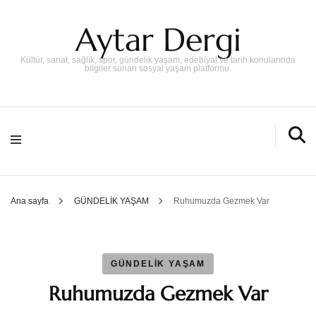
Aytar Dergi
Kültür, sanat, sağlık, spor, gündelik yaşam, edebiyat ve tarih konularında
bilgiler sunan sosyal yaşam platformu.
Ana sayfa
GÜNDELİK YAŞAM
Ruhumuzda Gezmek Var
GÜNDELİK YAŞAM
Ruhumuzda Gezmek Var