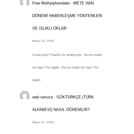
Free Methylphenidate
-
METE HAN
DÖNEMİ HABERLEŞME YÖNTEMLERi
VE ISLIKLI OKLAR
Mayıs 23, 2026
Great post! Thanks for writing this. You've made
my day! Thx again. You've made my day! Thx
again.
web service
-
GÖKTÜRKÇE (TÜRK
ALFABESİ) NASIL ÖĞRENİLİR?
Mayıs 21, 2026