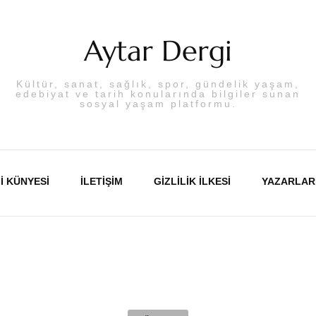
Aytar Dergi
Kültür, sanat, sağlık, spor, gündelik yaşam,
edebiyat ve tarih konularında bilgiler sunan
sosyal yaşam platformu.
I KÜNYESI
İLETIŞIM
GIZLILIK İLKESI
YAZARLAR
Abdulka
Aslı PA