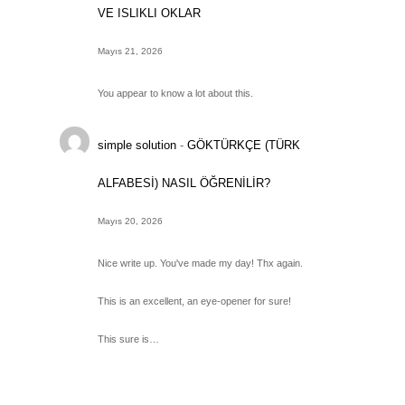
VE ISLIKLI OKLAR
Mayıs 21, 2026
You appear to know a lot about this.
simple solution
-
GÖKTÜRKÇE (TÜRK
ALFABESİ) NASIL ÖĞRENİLİR?
Mayıs 20, 2026
Nice write up. You've made my day! Thx again.
This is an excellent, an eye-opener for sure!
This sure is…