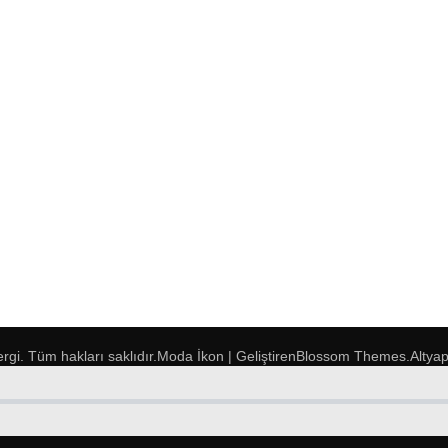
ergi
. Tüm hakları saklıdır.
Moda İkon | Geliştiren
Blossom Themes
.Altya