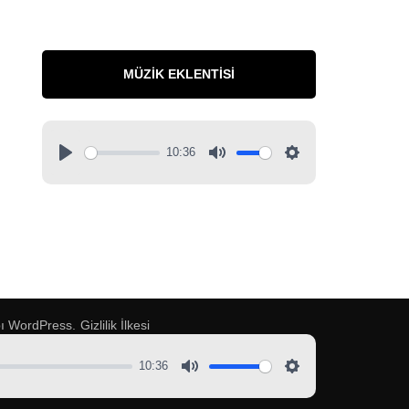
MÜZIK EKLENTISI
10:36
pı
WordPress
.
Gizlilik İlkesi
10:36