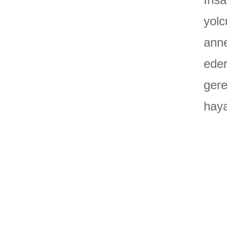
yolc
anne
eder
gere
haya