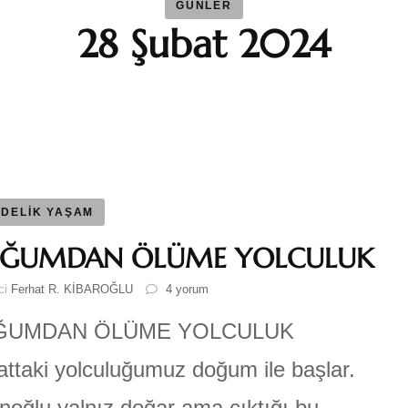
GÜNLER
28 Şubat 2024
BAYBAR
Duygu 
Fatma S
Ferhat 
DELİK YAŞAM
ĞUMDAN ÖLÜME YOLCULUK
GEZGİN
DOĞUMDAN
ici
Ferhat R. KİBAROĞLU
4 yorum
ÖLÜME
Katre-i
YOLCULUK
ĞUMDAN ÖLÜME YOLCULUK
için
ttaki yolculuğumuz doğum ile başlar.
Sıla AY
noğlu yalnız doğar ama çıktığı bu