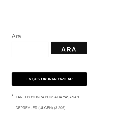
S
GÜNDELİK YAŞAM
KALKAN
KÜLTÜR
Ara
AYILIR
SANAT
ARA
R. KİBAROĞLU
SAĞLIK
 KEDİ
SOSYOLOJİ
EN ÇOK OKUNAN YAZILAR
 Matem
SPOR
TARİH BOYUNCA BURSA’DA YAŞANAN
DEMİR
TARİH
DEPREMLER
(ÜLGEN)
(3.206)