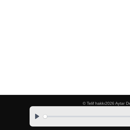
© Telif hakkı2026
Aytar D