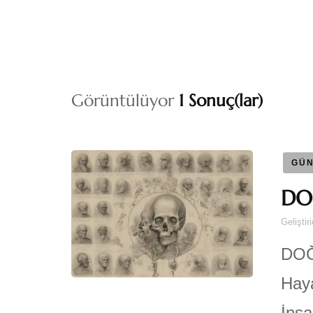
Görüntülüyor
1 Sonuç(lar)
GÜN
DO
Geliştir
DO
Haya
İnsa