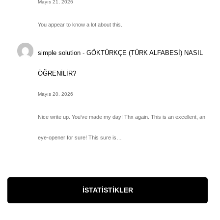
Mayıs 21, 2026
You appear to know a lot about this.
simple solution
-
GÖKTÜRKÇE (TÜRK ALFABESİ) NASIL
ÖĞRENİLİR?
Mayıs 20, 2026
Nice write up. You've made my day! Thx again. This is an excellent, an
eye-opener for sure! This sure is…
İSTATISTIKLER