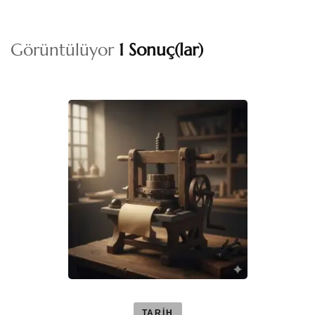
Görüntülüyor
1 Sonuç(lar)
TARİH