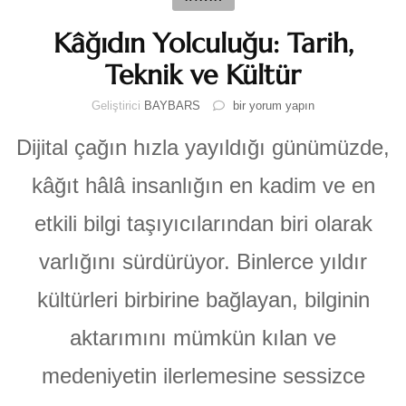
Kâğıdın Yolculuğu: Tarih,
Teknik ve Kültür
Kâğıdın
Geliştirici
BAYBARS
bir yorum yapın
Yolculuğu:
Tarih,
Dijital çağın hızla yayıldığı günümüzde,
Teknik
ve
kâğıt hâlâ insanlığın en kadim ve en
Kültür
için
etkili bilgi taşıyıcılarından biri olarak
varlığını sürdürüyor. Binlerce yıldır
kültürleri birbirine bağlayan, bilginin
aktarımını mümkün kılan ve
medeniyetin ilerlemesine sessizce