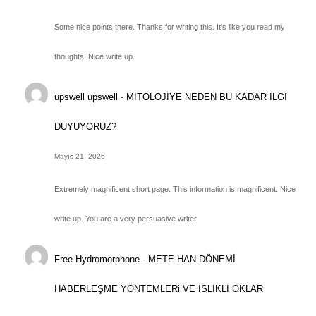
Some nice points there. Thanks for writing this. It's like you read my
thoughts! Nice write up.
upswell upswell
-
MİTOLOJİYE NEDEN BU KADAR İLGİ
DUYUYORUZ?
Mayıs 21, 2026
Extremely magnificent short page. This information is magnificent. Nice
write up. You are a very persuasive writer.
Free Hydromorphone
-
METE HAN DÖNEMİ
HABERLEŞME YÖNTEMLERi VE ISLIKLI OKLAR