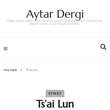
Aytar Dergi
Kültür, sanat, sağlık, spor, gündelik yaşam, edebiyat ve tarih konularında
bilgiler sunan sosyal yaşam platformu.
Ana sayfa
Ts’ai Lun
ETIKET
Ts’ai Lun