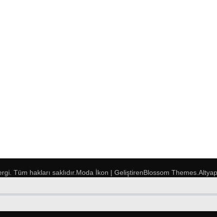
ergi
. Tüm hakları saklıdır.
Moda İkon | Geliştiren
Blossom Themes
.Altya