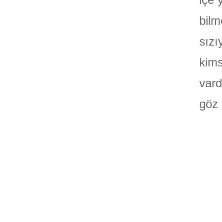
bilm
sızı
kims
vard
göz 