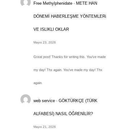
Free Methylphenidate
-
METE HAN
DÖNEMİ HABERLEŞME YÖNTEMLERi
VE ISLIKLI OKLAR
Mayıs 23, 2026
Great post! Thanks for writing this. You've made
my day! Thx again. You've made my day! Thx
again.
web service
-
GÖKTÜRKÇE (TÜRK
ALFABESİ) NASIL ÖĞRENİLİR?
Mayıs 21, 2026