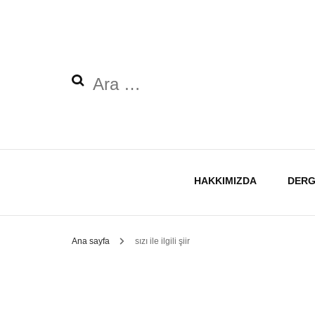
Arama:
HAKKIMIZDA
DERG
Ana sayfa
sızı ile ilgili şiir