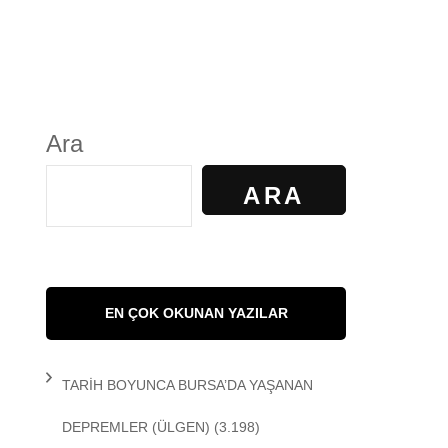
S
GÜNDELİK YAŞAM
KALKAN
KÜLTÜR
Ara
AYILIR
SANAT
ARA
R. KİBAROĞLU
SAĞLIK
 KEDİ
SOSYOLOJİ
EN ÇOK OKUNAN YAZILAR
 Matem
SPOR
TARİH BOYUNCA BURSA’DA YAŞANAN
DEMİR
TARİH
DEPREMLER
(ÜLGEN)
(3.198)