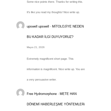
Some nice points there. Thanks for writing this.
It's like you read my thoughts! Nice write up.
upswell upswell
-
MİTOLOJİYE NEDEN
BU KADAR İLGİ DUYUYORUZ?
Mayıs 21, 2026
Extremely magnificent short page. This
information is magnificent. Nice write up. You are
a very persuasive writer.
Free Hydromorphone
-
METE HAN
DÖNEMİ HABERLEŞME YÖNTEMLERi