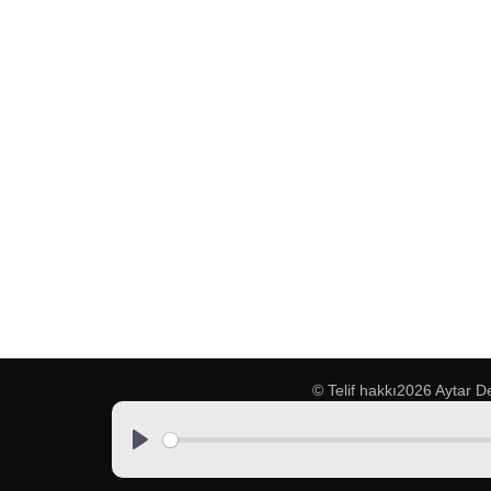
© Telif hakkı2026
Aytar D