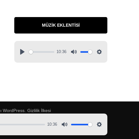
MÜZIK EKLENTISI
10:36
pı
WordPress
.
Gizlilik İlkesi
10:36