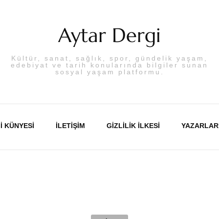
Aytar Dergi
Kültür, sanat, sağlık, spor, gündelik yaşam,
edebiyat ve tarih konularında bilgiler sunan
sosyal yaşam platformu.
I KÜNYESI
İLETIŞIM
GIZLILIK İLKESI
YAZARLAR
Abdulka
Aslı PA