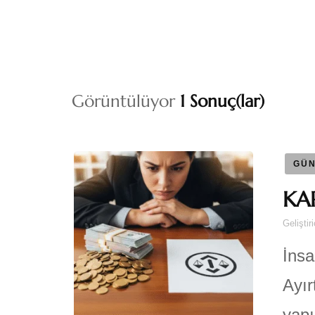
Görüntülüyor
1 Sonuç(lar)
GÜN
KA
Geliştir
İnsa
Ayır
yapı