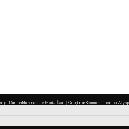
ergi
. Tüm hakları saklıdır.
Moda İkon | Geliştiren
Blossom Themes
.Altya