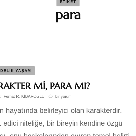
ETIKET
para
BAYBAR
Duygu 
Fatma S
Ferhat 
DELİK YAŞAM
RAKTER Mİ, PARA MI?
GEZGİN
KARAKTER
ici
Ferhat R. KİBAROĞLU
bir yorum
Mİ,
Katre-i
PARA
n hayatında belirleyici olan karakterdir.
MI?
için
t edici niteliğe, bir bireyin kendine özgü
Sıla AY
sı, onu başkalarından ayıran temel belirti