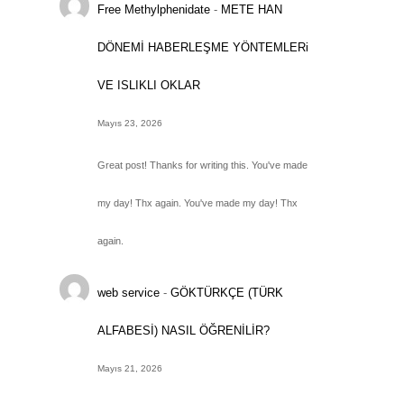
Free Methylphenidate
-
METE HAN
DÖNEMİ HABERLEŞME YÖNTEMLERi
VE ISLIKLI OKLAR
Mayıs 23, 2026
Great post! Thanks for writing this. You've made
my day! Thx again. You've made my day! Thx
again.
web service
-
GÖKTÜRKÇE (TÜRK
ALFABESİ) NASIL ÖĞRENİLİR?
Mayıs 21, 2026