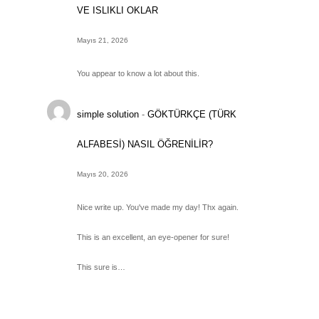
VE ISLIKLI OKLAR
Mayıs 21, 2026
You appear to know a lot about this.
simple solution
-
GÖKTÜRKÇE (TÜRK
ALFABESİ) NASIL ÖĞRENİLİR?
Mayıs 20, 2026
Nice write up. You've made my day! Thx again.
This is an excellent, an eye-opener for sure!
This sure is…