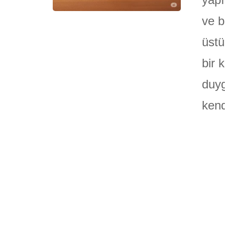
ve b
üstü
bir 
duyg
ken