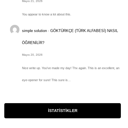
Mayıs 21, 2026
You appear to know a lot about this.
simple solution
-
GÖKTÜRKÇE (TÜRK ALFABESİ) NASIL
ÖĞRENİLİR?
Mayıs 20, 2026
Nice write up. You've made my day! Thx again. This is an excellent, an
eye-opener for sure! This sure is…
İSTATISTIKLER