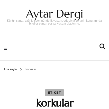
Aytar Dergi
Kültür, sanat, sağlık, spor, gündelik yaşam, edebiyat ve tarih konularında
bilgiler sunan sosyal yaşam platformu.
Ana sayfa
korkular
ETIKET
korkular