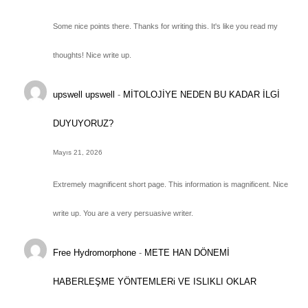
Some nice points there. Thanks for writing this. It's like you read my
thoughts! Nice write up.
upswell upswell
-
MİTOLOJİYE NEDEN BU KADAR İLGİ
DUYUYORUZ?
Mayıs 21, 2026
Extremely magnificent short page. This information is magnificent. Nice
write up. You are a very persuasive writer.
Free Hydromorphone
-
METE HAN DÖNEMİ
HABERLEŞME YÖNTEMLERi VE ISLIKLI OKLAR