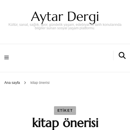
Aytar Dergi
Kültür, sanat, sağlık, spor, gündelik yaşam, edebiyat ve tarih konularında
bilgiler sunan sosyal yaşam platformu.
Ana sayfa
kitap önerisi
ETIKET
kitap önerisi