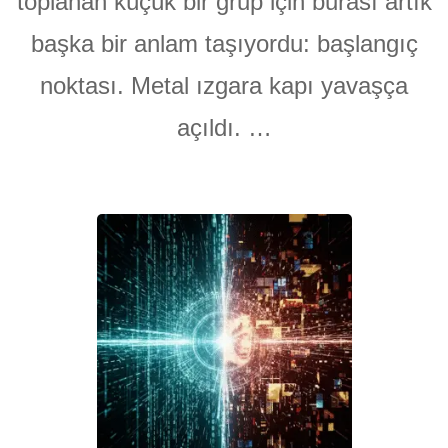
toplanan küçük bir grup için burası artık
başka bir anlam taşıyordu: başlangıç
noktası. Metal ızgara kapı yavaşça
açıldı. …