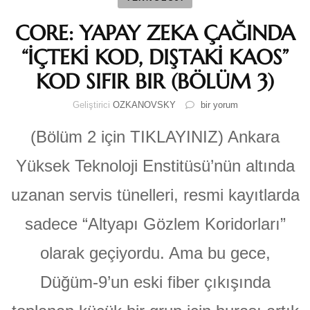
CORE: YAPAY ZEKA ÇAĞINDA
“İÇTEKİ KOD, DIŞTAKİ KAOS”
KOD SIFIR BIR (BÖLÜM 3)
CORE:
Geliştirici
OZKANOVSKY
bir yorum
YAPAY
ZEKA
(Bölüm 2 için TIKLAYINIZ) Ankara
ÇAĞINDA
“İÇTEKİ
Yüksek Teknoloji Enstitüsü’nün altında
KOD,
DIŞTAKİ
uzanan servis tünelleri, resmi kayıtlarda
KAOS”
KOD
sadece “Altyapı Gözlem Koridorları”
SIFIR
BIR
olarak geçiyordu. Ama bu gece,
(BÖLÜM
3)
Düğüm-9’un eski fiber çıkışında
için