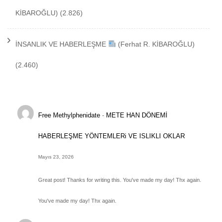
KİBAROĞLU)
(2.826)
İNSANLIK VE HABERLEŞME
(Ferhat R. KİBAROĞLU)
(2.460)
Free Methylphenidate
-
METE HAN DÖNEMİ
HABERLEŞME YÖNTEMLERi VE ISLIKLI OKLAR
Mayıs 23, 2026
Great post! Thanks for writing this. You've made my day! Thx again.
You've made my day! Thx again.