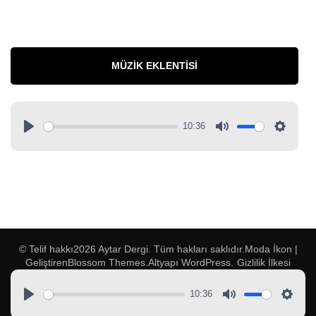
MÜZIK EKLENTISI
10:36
© Telif hakkı2026
Aytar Dergi
. Tüm hakları saklıdır.
Moda İkon |
Geliştiren
Blossom Themes
.Altyapı
WordPress
.
Gizlilik İlkesi
10:36