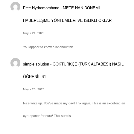
Free Hydromorphone
-
METE HAN DÖNEMİ
HABERLEŞME YÖNTEMLERi VE ISLIKLI OKLAR
Mayıs 21, 2026
You appear to know a lot about this.
simple solution
-
GÖKTÜRKÇE (TÜRK ALFABESİ) NASIL
ÖĞRENİLİR?
Mayıs 20, 2026
Nice write up. You've made my day! Thx again. This is an excellent, an
eye-opener for sure! This sure is…