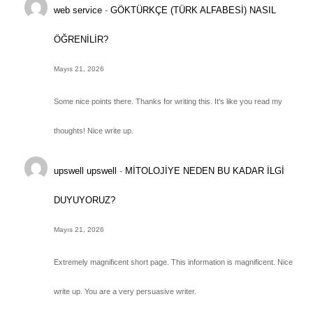
web service
-
GÖKTÜRKÇE (TÜRK ALFABESİ) NASIL
ÖĞRENİLİR?
Mayıs 21, 2026
Some nice points there. Thanks for writing this. It's like you read my
thoughts! Nice write up.
upswell upswell
-
MİTOLOJİYE NEDEN BU KADAR İLGİ
DUYUYORUZ?
Mayıs 21, 2026
Extremely magnificent short page. This information is magnificent. Nice
write up. You are a very persuasive writer.