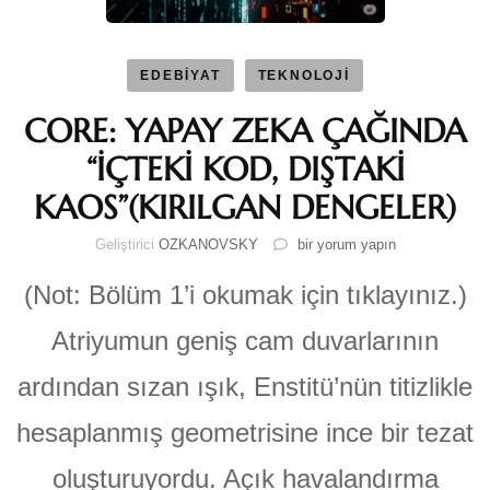
EDEBİYAT
TEKNOLOJİ
CORE: YAPAY ZEKA ÇAĞINDA
“İÇTEKİ KOD, DIŞTAKİ
KAOS”(KIRILGAN DENGELER)
CORE:
Geliştirici
OZKANOVSKY
bir yorum yapın
YAPAY
ZEKA
(Not: Bölüm 1’i okumak için tıklayınız.)
ÇAĞINDA
“İÇTEKİ
Atriyumun geniş cam duvarlarının
KOD,
DIŞTAKİ
ardından sızan ışık, Enstitü’nün titizlikle
KAOS”(KIRILGAN
DENGELER)
hesaplanmış geometrisine ince bir tezat
için
oluşturuyordu. Açık havalandırma