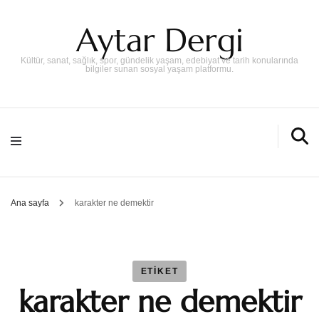
Aytar Dergi
Kültür, sanat, sağlık, spor, gündelik yaşam, edebiyat ve tarih konularında
bilgiler sunan sosyal yaşam platformu.
Ana sayfa
karakter ne demektir
ETIKET
karakter ne demektir