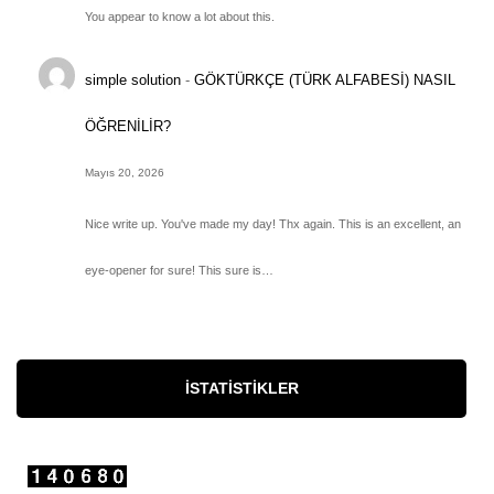
You appear to know a lot about this.
simple solution
-
GÖKTÜRKÇE (TÜRK ALFABESİ) NASIL
ÖĞRENİLİR?
Mayıs 20, 2026
Nice write up. You've made my day! Thx again. This is an excellent, an
eye-opener for sure! This sure is…
İSTATISTIKLER