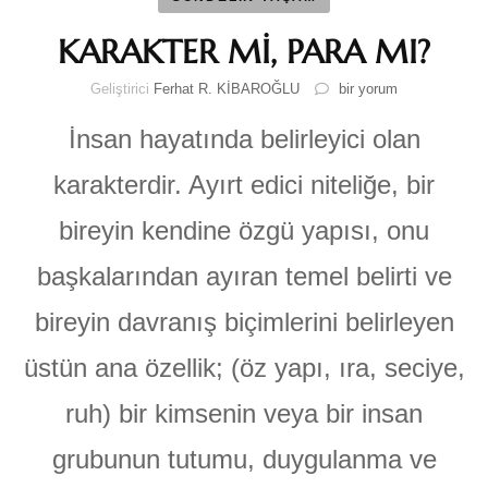
KARAKTER Mİ, PARA MI?
KARAKTER
Geliştirici
Ferhat R. KİBAROĞLU
bir yorum
Mİ,
PARA
İnsan hayatında belirleyici olan
MI?
için
karakterdir. Ayırt edici niteliğe, bir
bireyin kendine özgü yapısı, onu
başkalarından ayıran temel belirti ve
bireyin davranış biçimlerini belirleyen
üstün ana özellik; (öz yapı, ıra, seciye,
ruh) bir kimsenin veya bir insan
grubunun tutumu, duygulanma ve