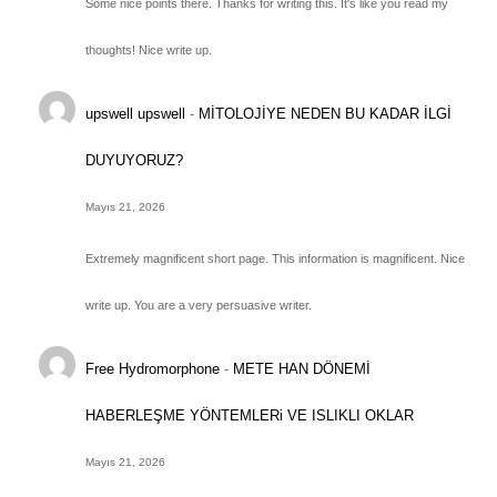
Some nice points there. Thanks for writing this. It's like you read my
thoughts! Nice write up.
upswell upswell
-
MİTOLOJİYE NEDEN BU KADAR İLGİ
DUYUYORUZ?
Mayıs 21, 2026
Extremely magnificent short page. This information is magnificent. Nice
write up. You are a very persuasive writer.
Free Hydromorphone
-
METE HAN DÖNEMİ
HABERLEŞME YÖNTEMLERi VE ISLIKLI OKLAR
Mayıs 21, 2026