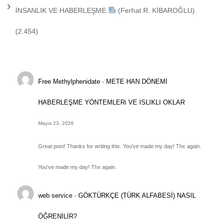
İNSANLIK VE HABERLEŞME
(Ferhat R. KİBAROĞLU)
(2.454)
Free Methylphenidate
-
METE HAN DÖNEMİ
HABERLEŞME YÖNTEMLERi VE ISLIKLI OKLAR
Mayıs 23, 2026
Great post! Thanks for writing this. You've made my day! Thx again.
You've made my day! Thx again.
web service
-
GÖKTÜRKÇE (TÜRK ALFABESİ) NASIL
ÖĞRENİLİR?