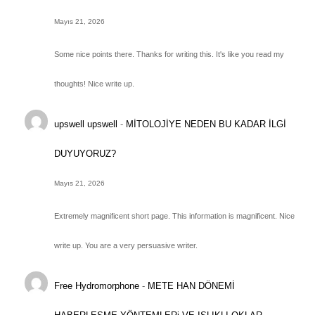
Mayıs 21, 2026
Some nice points there. Thanks for writing this. It's like you read my
thoughts! Nice write up.
upswell upswell
-
MİTOLOJİYE NEDEN BU KADAR İLGİ
DUYUYORUZ?
Mayıs 21, 2026
Extremely magnificent short page. This information is magnificent. Nice
write up. You are a very persuasive writer.
Free Hydromorphone
-
METE HAN DÖNEMİ