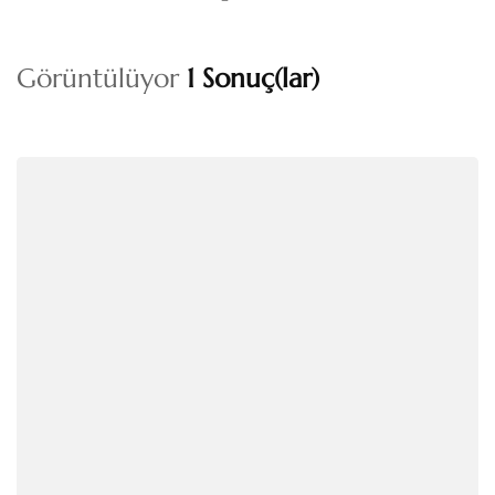
Görüntülüyor
1 Sonuç(lar)