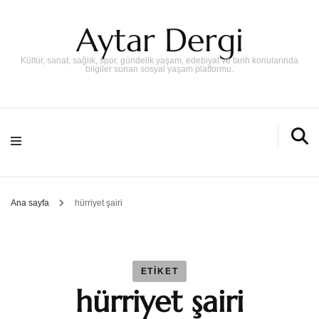
Aytar Dergi
Kültür, sanat, sağlık, spor, gündelik yaşam, edebiyat ve tarih konularında
bilgiler sunan sosyal yaşam platformu.
Ana sayfa
hürriyet şairi
ETIKET
hürriyet şairi