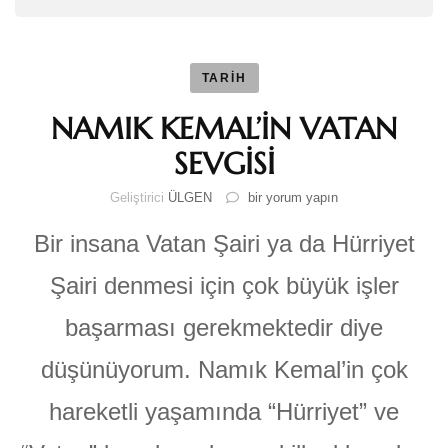
TARİH
NAMIK KEMAL’İN VATAN
SEVGİSİ
NAMIK
Geliştirici
ÜLGEN
bir yorum yapın
KEMAL’İN
VATAN
Bir insana Vatan Şairi ya da Hürriyet
SEVGİSİ
için
Şairi denmesi için çok büyük işler
başarması gerekmektedir diye
düşünüyorum. Namık Kemal’in çok
hareketli yaşamında “Hürriyet” ve