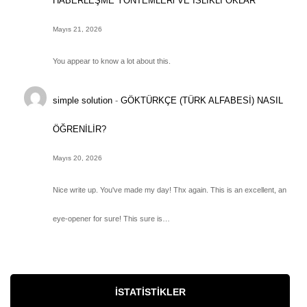
HABERLEŞME YÖNTEMLERi VE ISLIKLI OKLAR
Mayıs 21, 2026
You appear to know a lot about this.
simple solution
-
GÖKTÜRKÇE (TÜRK ALFABESİ) NASIL
ÖĞRENİLİR?
Mayıs 20, 2026
Nice write up. You've made my day! Thx again. This is an excellent, an
eye-opener for sure! This sure is…
İSTATISTIKLER