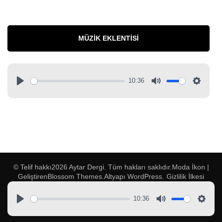
MÜZIK EKLENTISI
10:36
© Telif hakkı2026
Aytar Dergi
. Tüm hakları saklıdır.
Moda İkon |
Geliştiren
Blossom Themes
.Altyapı
WordPress
.
Gizlilik İlkesi
10:36