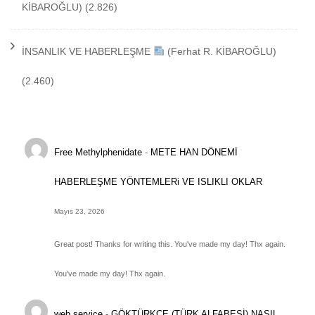
KİBAROĞLU)
(2.826)
İNSANLIK VE HABERLEŞME
(Ferhat R. KİBAROĞLU)
(2.460)
Free Methylphenidate
-
METE HAN DÖNEMİ
HABERLEŞME YÖNTEMLERi VE ISLIKLI OKLAR
Mayıs 23, 2026
Great post! Thanks for writing this. You've made my day! Thx again.
You've made my day! Thx again.
web service
-
GÖKTÜRKÇE (TÜRK ALFABESİ) NASIL