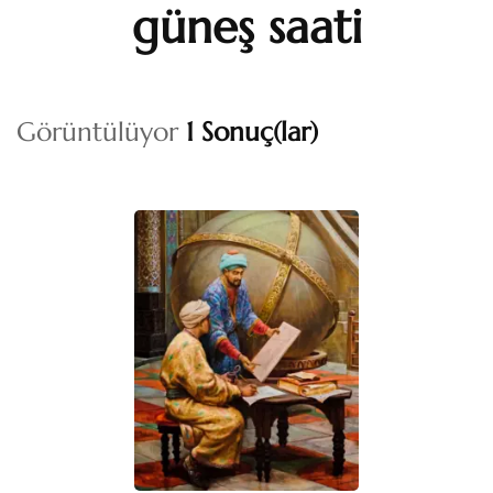
güneş saati
Görüntülüyor
1 Sonuç(lar)