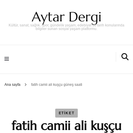
Aytar Dergi
Kültür, sanat, sağlık, spor, gündelik yaşam, edebiyat ve tarih konularında
bilgiler sunan sosyal yaşam platformu.
Ana sayfa
fatih camii ali kuşçu güneş saati
ETIKET
fatih camii ali kuşçu