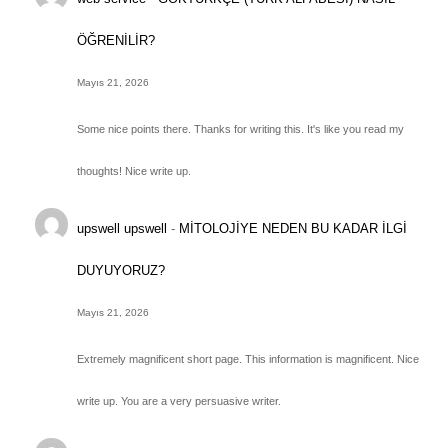
ÖĞRENİLİR?
Mayıs 21, 2026
Some nice points there. Thanks for writing this. It's like you read my
thoughts! Nice write up.
upswell upswell
-
MİTOLOJİYE NEDEN BU KADAR İLGİ
DUYUYORUZ?
Mayıs 21, 2026
Extremely magnificent short page. This information is magnificent. Nice
write up. You are a very persuasive writer.