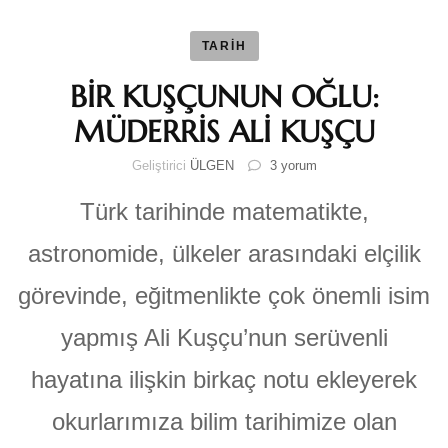
TARİH
BİR KUŞÇUNUN OĞLU:
MÜDERRİS ALİ KUŞÇU
BİR
Geliştirici
ÜLGEN
3 yorum
KUŞÇUNUN
OĞLU:
Türk tarihinde matematikte,
MÜDERRİS
ALİ
astronomide, ülkeler arasındaki elçilik
KUŞÇU
için
görevinde, eğitmenlikte çok önemli isim
yapmış Ali Kuşçu’nun serüvenli
hayatına ilişkin birkaç notu ekleyerek
okurlarımıza bilim tarihimize olan