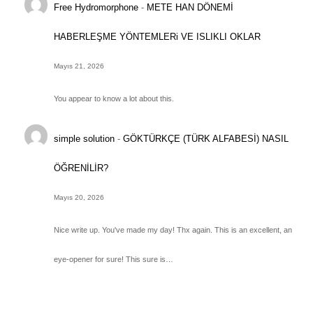
Free Hydromorphone
-
METE HAN DÖNEMİ
HABERLEŞME YÖNTEMLERi VE ISLIKLI OKLAR
Mayıs 21, 2026
You appear to know a lot about this.
simple solution
-
GÖKTÜRKÇE (TÜRK ALFABESİ) NASIL
ÖĞRENİLİR?
Mayıs 20, 2026
Nice write up. You've made my day! Thx again. This is an excellent, an
eye-opener for sure! This sure is…