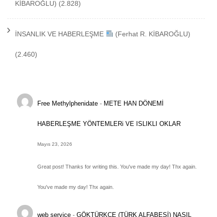
KİBAROĞLU)
(2.828)
İNSANLIK VE HABERLEŞME
(Ferhat R. KİBAROĞLU)
(2.460)
Free Methylphenidate
-
METE HAN DÖNEMİ
HABERLEŞME YÖNTEMLERi VE ISLIKLI OKLAR
Mayıs 23, 2026
Great post! Thanks for writing this. You've made my day! Thx again.
You've made my day! Thx again.
web service
-
GÖKTÜRKÇE (TÜRK ALFABESİ) NASIL