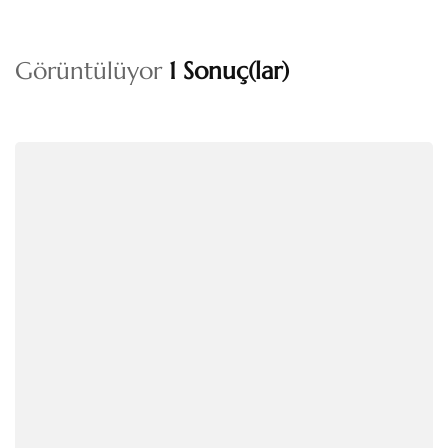
Görüntülüyor
1 Sonuç(lar)