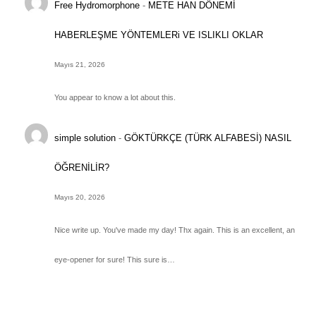
Free Hydromorphone
-
METE HAN DÖNEMİ
HABERLEŞME YÖNTEMLERi VE ISLIKLI OKLAR
Mayıs 21, 2026
You appear to know a lot about this.
simple solution
-
GÖKTÜRKÇE (TÜRK ALFABESİ) NASIL
ÖĞRENİLİR?
Mayıs 20, 2026
Nice write up. You've made my day! Thx again. This is an excellent, an
eye-opener for sure! This sure is…