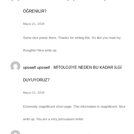
ÖĞRENİLİR?
Mayıs 21, 2026
Some nice points there. Thanks for writing this. It's like you read my
thoughts! Nice write up.
upswell upswell
-
MİTOLOJİYE NEDEN BU KADAR İLGİ
DUYUYORUZ?
Mayıs 21, 2026
Extremely magnificent short page. This information is magnificent. Nice
write up. You are a very persuasive writer.