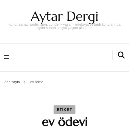
Aytar Dergi
Kültür, sanat, sağlık, spor, gündelik yaşam, edebiyat ve tarih konularında
bilgiler sunan sosyal yaşam platformu.
Ana sayfa
ev ödevi
ETIKET
ev ödevi