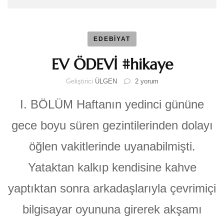
EDEBİYAT
EV ÖDEVİ #hikaye
EV
Geliştirici
ÜLGEN
2 yorum
ÖDEVİ
#hikaye
I. BÖLÜM Haftanın yedinci gününe
için
gece boyu süren gezintilerinden dolayı
öğlen vakitlerinde uyanabilmişti.
Yataktan kalkıp kendisine kahve
yaptıktan sonra arkadaşlarıyla çevrimiçi
bilgisayar oyununa girerek akşamı