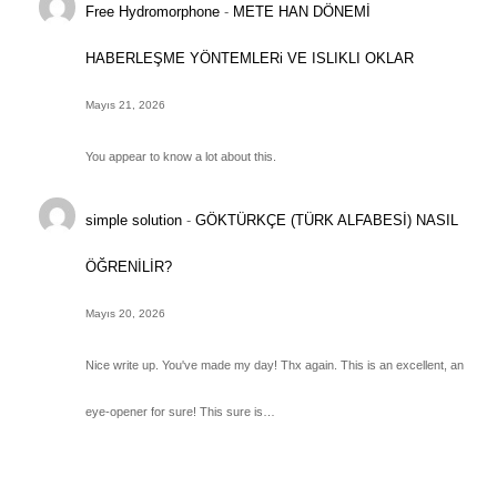
Free Hydromorphone
-
METE HAN DÖNEMİ
HABERLEŞME YÖNTEMLERi VE ISLIKLI OKLAR
Mayıs 21, 2026
You appear to know a lot about this.
simple solution
-
GÖKTÜRKÇE (TÜRK ALFABESİ) NASIL
ÖĞRENİLİR?
Mayıs 20, 2026
Nice write up. You've made my day! Thx again. This is an excellent, an
eye-opener for sure! This sure is…