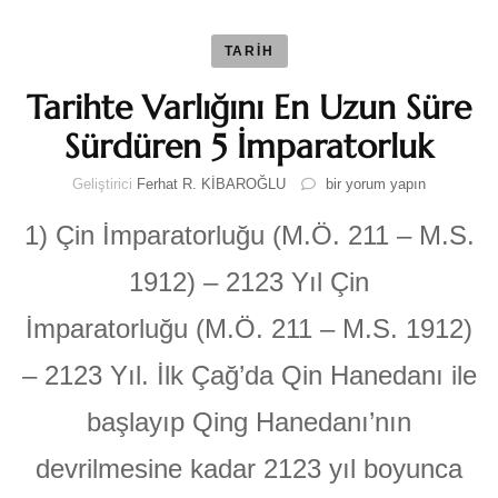
TARİH
Tarihte Varlığını En Uzun Süre
Sürdüren 5 İmparatorluk
Tarihte
Geliştirici
Ferhat R. KİBAROĞLU
bir yorum yapın
Varlığını
En
1) Çin İmparatorluğu (M.Ö. 211 – M.S.
Uzun
Süre
1912) – 2123 Yıl Çin
Sürdüren
5
İmparatorluğu (M.Ö. 211 – M.S. 1912)
İmparatorluk
için
– 2123 Yıl. İlk Çağ’da Qin Hanedanı ile
başlayıp Qing Hanedanı’nın
devrilmesine kadar 2123 yıl boyunca