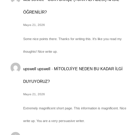
ÖĞRENİLİR?
Mayıs 21, 2026
Some nice points there. Thanks for writing this. It's like you read my
thoughts! Nice write up.
upswell upswell
-
MİTOLOJİYE NEDEN BU KADAR İLGİ
DUYUYORUZ?
Mayıs 21, 2026
Extremely magnificent short page. This information is magnificent. Nice
write up. You are a very persuasive writer.