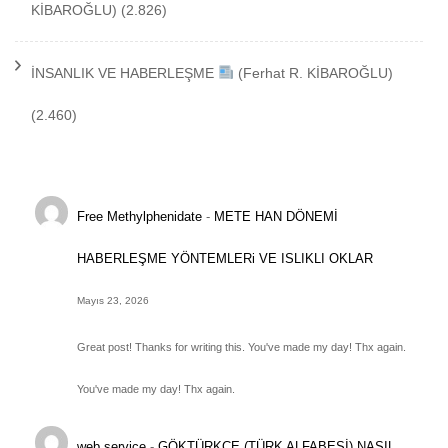
KİBAROĞLU)
(2.826)
İNSANLIK VE HABERLEŞME
(Ferhat R. KİBAROĞLU)
(2.460)
Free Methylphenidate
-
METE HAN DÖNEMİ
HABERLEŞME YÖNTEMLERi VE ISLIKLI OKLAR
Mayıs 23, 2026
Great post! Thanks for writing this. You've made my day! Thx again.
You've made my day! Thx again.
web service
-
GÖKTÜRKÇE (TÜRK ALFABESİ) NASIL