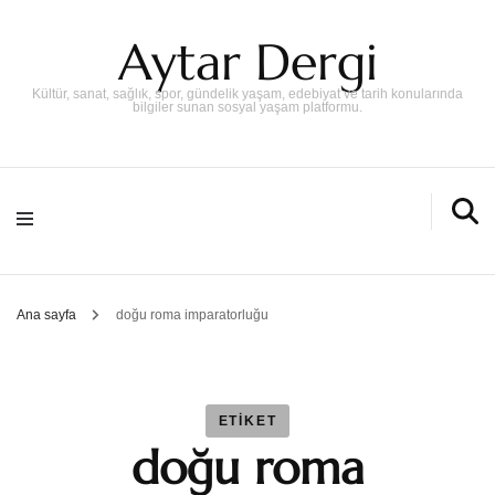
Aytar Dergi
Kültür, sanat, sağlık, spor, gündelik yaşam, edebiyat ve tarih konularında
bilgiler sunan sosyal yaşam platformu.
Ana sayfa
doğu roma imparatorluğu
ETIKET
doğu roma