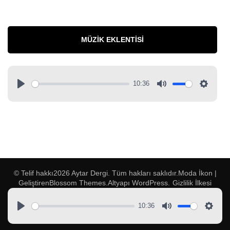
MÜZIK EKLENTISI
10:36
© Telif hakkı2026
Aytar Dergi
. Tüm hakları saklıdır.
Moda İkon |
Geliştiren
Blossom Themes
.Altyapı
WordPress
.
Gizlilik İlkesi
10:36