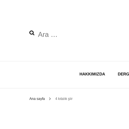
Arama:
HAKKIMIZDA
DERG
Ana sayfa
4 kıtalık şiir