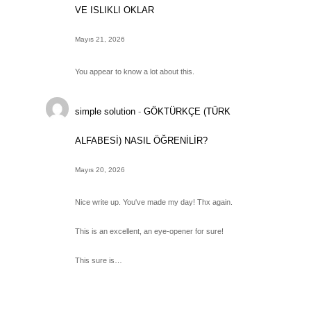
VE ISLIKLI OKLAR
Mayıs 21, 2026
You appear to know a lot about this.
simple solution
-
GÖKTÜRKÇE (TÜRK
ALFABESİ) NASIL ÖĞRENİLİR?
Mayıs 20, 2026
Nice write up. You've made my day! Thx again.
This is an excellent, an eye-opener for sure!
This sure is…