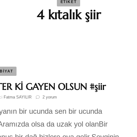
ETIKET
4 kıtalık şiir
BAYBAR
Duygu 
Fatma S
Ferhat 
BİYAT
ER Kİ GAYEN OLSUN #şiir
GEZGİN
YETER
ici
Fatma SAYILIR
2 yorum
Kİ
Katre-i
GAYEN
anın bir ucunda sen bir ucunda
OLSUN
#şiir
ramızda olsa da uzak yol olanBir
için
Sıla AY
nus bir dağ bizlere ova gelir.Sevginin