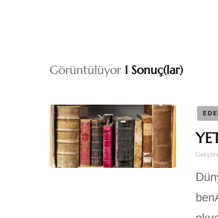
Görüntülüyor
1 Sonuç(lar)
EDE
YET
Geliştir
Düny
benA
okya