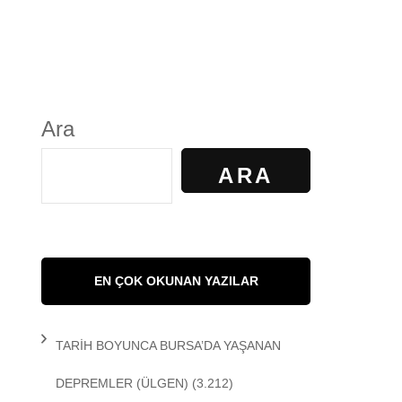
S
GÜNDELİK YAŞAM
KALKAN
KÜLTÜR
Ara
AYILIR
SANAT
ARA
R. KİBAROĞLU
SAĞLIK
 KEDİ
SOSYOLOJİ
EN ÇOK OKUNAN YAZILAR
 Matem
SPOR
TARİH BOYUNCA BURSA’DA YAŞANAN
DEMİR
TARİH
DEPREMLER
(ÜLGEN)
(3.212)