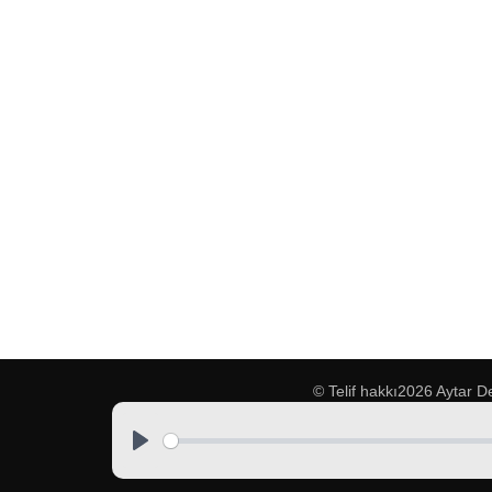
© Telif hakkı2026
Aytar D