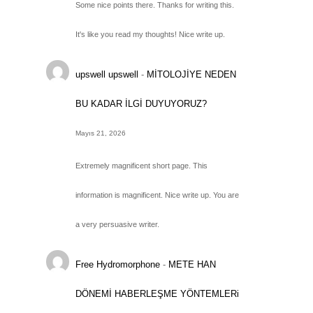
Some nice points there. Thanks for writing this.
It's like you read my thoughts! Nice write up.
upswell upswell
-
MİTOLOJİYE NEDEN
BU KADAR İLGİ DUYUYORUZ?
Mayıs 21, 2026
Extremely magnificent short page. This
information is magnificent. Nice write up. You are
a very persuasive writer.
Free Hydromorphone
-
METE HAN
DÖNEMİ HABERLEŞME YÖNTEMLERi