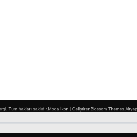
ergi
. Tüm hakları saklıdır.
Moda İkon | Geliştiren
Blossom Themes
.Altya