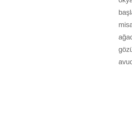
başl
misa
ağac
gözü
avuc