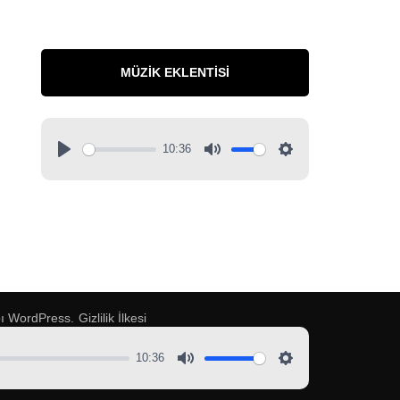
MÜZIK EKLENTISI
10:36
pı
WordPress
.
Gizlilik İlkesi
10:36