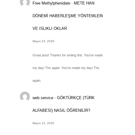
Free Methylphenidate
-
METE HAN
DÖNEMİ HABERLEŞME YÖNTEMLERi
VE ISLIKLI OKLAR
Mayıs 23, 2026
Great post! Thanks for writing this. You've made
my day! Thx again. You've made my day! Thx
again.
web service
-
GÖKTÜRKÇE (TÜRK
ALFABESİ) NASIL ÖĞRENİLİR?
Mayıs 21, 2026