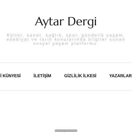
Aytar Dergi
Kültür, sanat, sağlık, spor, gündelik yaşam,
edebiyat ve tarih konularında bilgiler sunan
sosyal yaşam platformu.
I KÜNYESI
İLETIŞIM
GIZLILIK İLKESI
YAZARLAR
Abdulka
Aslı PA