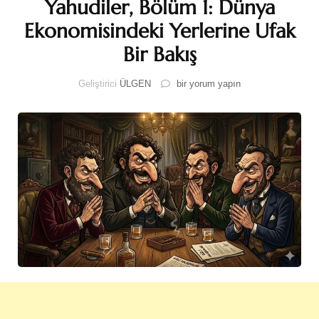
Yahudiler, Bölüm 1: Dünya
Ekonomisindeki Yerlerine Ufak
Bir Bakış
Yahudiler,
Geliştirici
ÜLGEN
bir yorum yapın
Bölüm
1:
Dünya
Ekonomisindeki
Yerlerine
Ufak
Bir
Bakış
için