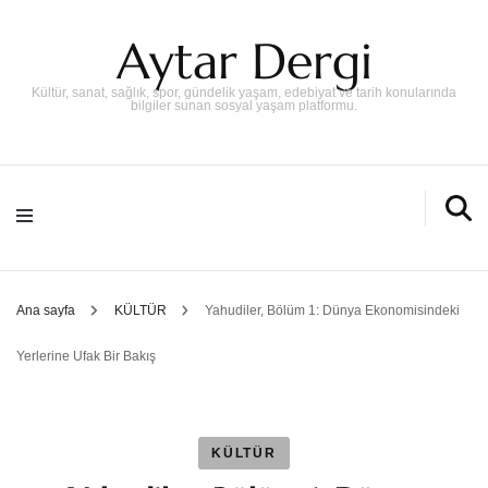
Aytar Dergi
Kültür, sanat, sağlık, spor, gündelik yaşam, edebiyat ve tarih konularında
bilgiler sunan sosyal yaşam platformu.
Ana sayfa
KÜLTÜR
Yahudiler, Bölüm 1: Dünya Ekonomisindeki
Yerlerine Ufak Bir Bakış
KÜLTÜR