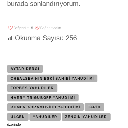
burada sonlandırıyorum.
Beğendim
5
Beğenmedim
Okunma Sayısı:
256
AYTAR DERGI
CHEALSEA NIN ESKI SAHIBI YAHUDI MI
FORBES YAHUDILER
HARRY TRIGUBOFF YAHUDI MI
ROMEN ABRAMOVICH YAHUDI MI
TARIH
ÜLGEN
YAHUDILER
ZENGIN YAHUDILER
üzerinde