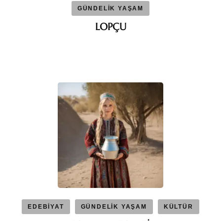
GÜNDELİK YAŞAM
LOPÇU
EDEBİYAT
GÜNDELİK YAŞAM
KÜLTÜR