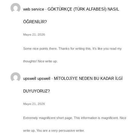
web service
-
GÖKTÜRKÇE (TÜRK ALFABESİ) NASIL
ÖĞRENİLİR?
Mayıs 21, 2026
Some nice points there. Thanks for writing this. It's like you read my
thoughts! Nice write up.
upswell upswell
-
MİTOLOJİYE NEDEN BU KADAR İLGİ
DUYUYORUZ?
Mayıs 21, 2026
Extremely magnificent short page. This information is magnificent. Nice
write up. You are a very persuasive writer.