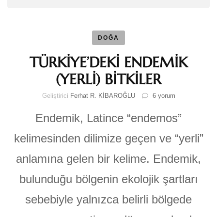
DOĞA
TÜRKİYE’DEKİ ENDEMİK
(YERLİ) BİTKİLER
TÜRKİYE’DEKİ
Geliştirici
Ferhat R. KİBAROĞLU
6 yorum
ENDEMİK
(YERLİ)
Endemik, Latince “endemos”
BİTKİLER
için
kelimesinden dilimize geçen ve “yerli”
anlamına gelen bir kelime. Endemik,
bulunduğu bölgenin ekolojik şartları
sebebiyle yalnızca belirli bölgede