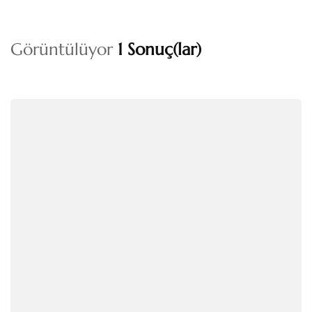
Görüntülüyor
1 Sonuç(lar)