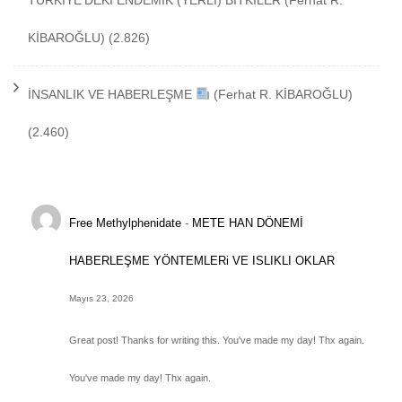
TÜRKİYE’DEKİ ENDEMİK (YERLİ) BİTKİLER
(Ferhat R.
KİBAROĞLU)
(2.826)
İNSANLIK VE HABERLEŞME
(Ferhat R. KİBAROĞLU)
(2.460)
Free Methylphenidate
-
METE HAN DÖNEMİ
HABERLEŞME YÖNTEMLERi VE ISLIKLI OKLAR
Mayıs 23, 2026
Great post! Thanks for writing this. You've made my day! Thx again.
You've made my day! Thx again.