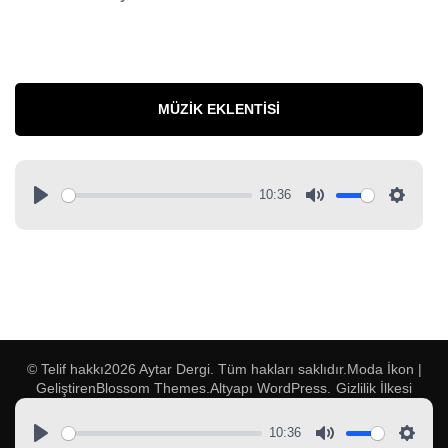
MÜZIK EKLENTISI
10:36
© Telif hakkı2026
Aytar Dergi
. Tüm hakları saklıdır.
Moda İkon |
Geliştiren
Blossom Themes
.Altyapı
WordPress
.
Gizlilik İlkesi
10:36