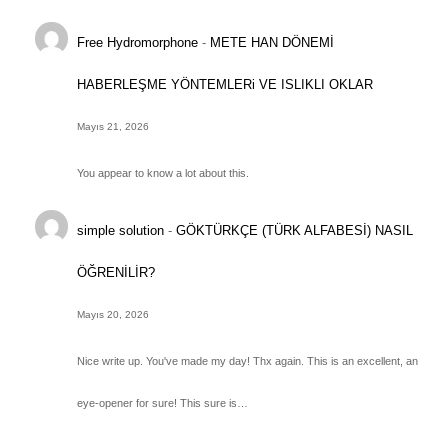
Free Hydromorphone
-
METE HAN DÖNEMİ
HABERLEŞME YÖNTEMLERi VE ISLIKLI OKLAR
Mayıs 21, 2026
You appear to know a lot about this.
simple solution
-
GÖKTÜRKÇE (TÜRK ALFABESİ) NASIL
ÖĞRENİLİR?
Mayıs 20, 2026
Nice write up. You've made my day! Thx again. This is an excellent, an
eye-opener for sure! This sure is…