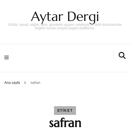
Aytar Dergi
Kültür, sanat, sağlık, spor, gündelik yaşam, edebiyat ve tarih konularında
bilgiler sunan sosyal yaşam platformu.
Ana sayfa
safran
ETIKET
safran