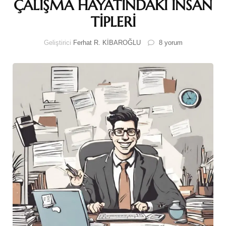
ÇALIŞMA HAYATINDAKİ İNSAN
TİPLERİ
ÇALIŞMA
Geliştirici
Ferhat R. KİBAROĞLU
8 yorum
HAYATINDAKİ
İNSAN
TİPLERİ
için