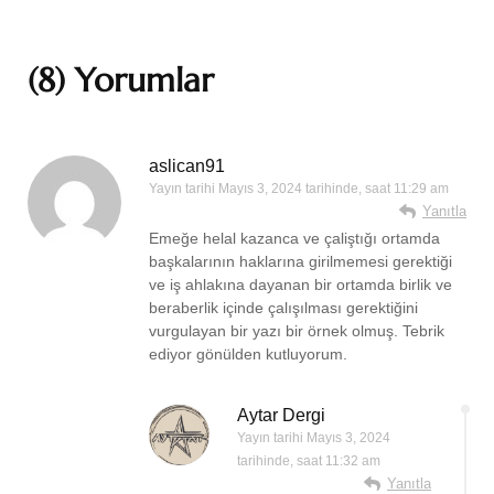
(8) Yorumlar
aslican91
Yayın tarihi
Mayıs 3, 2024 tarihinde, saat 11:29 am
Yanıtla
Emeğe helal kazanca ve çaliştığı ortamda
başkalarının haklarına girilmemesi gerektiği
ve iş ahlakına dayanan bir ortamda birlik ve
beraberlik içinde çalışılması gerektiğini
vurgulayan bir yazı bir örnek olmuş. Tebrik
ediyor gönülden kutluyorum.
Aytar Dergi
Yayın tarihi
Mayıs 3, 2024
tarihinde, saat 11:32 am
Yanıtla