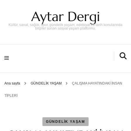
Aytar Dergi
Kültür, sanat, sağlık, spor, gündelik yaşam, edebiyat ve tarih konularında
bilgiler sunan sosyal yaşam platformu.
Ana sayfa
GÜNDELİK YAŞAM
ÇALIŞMA HAYATINDAKİ İNSAN
TİPLERİ
GÜNDELİK YAŞAM