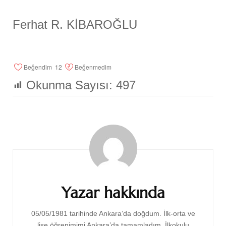
Ferhat R. KİBAROĞLU
Beğendim
12
Beğenmedim
Okunma Sayısı:
497
Yazı
dolaşımı
Yazar hakkında
05/05/1981 tarihinde Ankara’da doğdum. İlk-orta ve
lise öğrenimimi Ankara’da tamamladım. İlkokulu