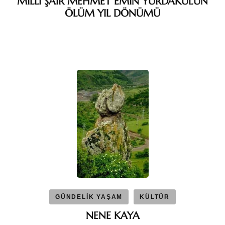
MİLLİ ŞAİR MEHMET EMİN YURDAKUL’UN
ÖLÜM YIL DÖNÜMÜ
GÜNDELİK YAŞAM
KÜLTÜR
NENE KAYA